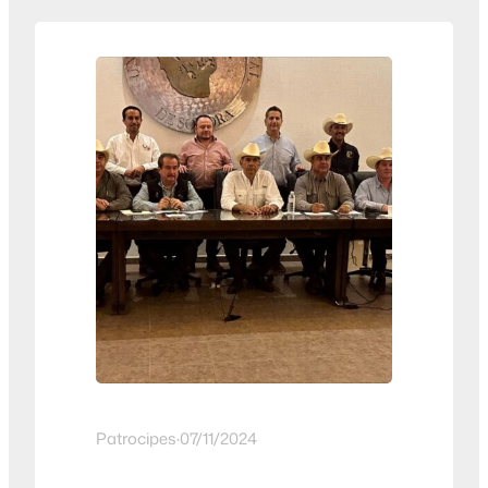
mejorar las prácticas de los apicultores
locales y fortalecer el sector. La reunión
se llevó a cabo el día 23 de enero 2025,
comenzó…
Patrocipes
·
07/11/2024