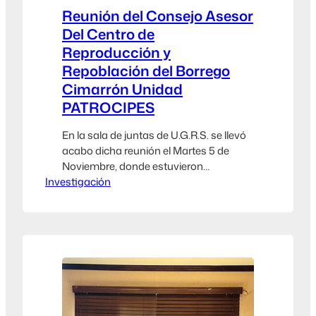
Reunión del Consejo Asesor
Del Centro de
Reproducción y
Repoblación del Borrego
Cimarrón Unidad
PATROCIPES
En la sala de juntas de U.G.R.S. se llevó
acabo dicha reunión el Martes 5 de
Noviembre, donde estuvieron
Investigación
presentes, Por parte de Patrocipes
Javier Alejandro Vázquez Aello,
presidente Juan Álvaro Rogel, tesorero
Gildardo Gil, técnico a cargo del
proyecto De U.G.R.S. Juan Carlos
Ochoa, presidente Alberto A. Morales,
secretario De Sagarhpa Jorge Luis
Fimbres,…