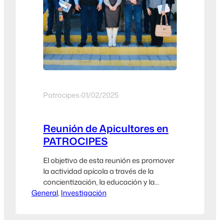
Patrocipes
·
01/02/2025
Reunión de Apicultores en
PATROCIPES
El objetivo de esta reunión es promover
la actividad apícola a través de la
concientización, la educación y la
General
capacitación, estableciendo una
, 
Investigación
campaña conjunta entre productores
apícolas, y nuestra institución para