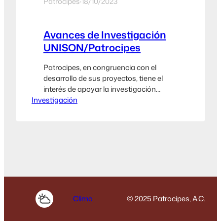
Patrocipes
·
18/10/2023
Avances de Investigación
UNISON/Patrocipes
Patrocipes, en congruencia con el
desarrollo de sus proyectos, tiene el
interés de apoyar la investigación
Investigación
Pecuaria, su presidente, Sr Javier A.
Vázquez Aello es un impulsor de este
tema. Queremos agradecer al Dr.
Andrés Ochoa Meza Coordinador del
Departamento de Agricultura y
Ganadería de la Universidad de Sonora
por su apoyo para facilitar el…
Clima
© 2025 Patrocipes, A.C.