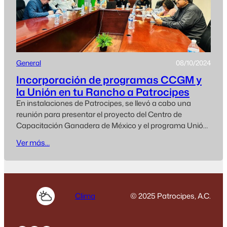
General
08/10/2024
Incorporación de programas CCGM y
la Unión en tu Rancho a Patrocipes
En instalaciones de Patrocipes, se llevó a cabo una
reunión para presentar el proyecto del Centro de
Capacitación Ganadera de México y el programa Unión
en tu Rancho, ya que recientemente se dió a conocer
Ver más…
que dichos programas pasan a ser dirigidos por
Patrocipes. Con la finalidad de fortalecer aún más
ambos programas, se fusionan…
Clima
© 2025 Patrocipes, A.C.