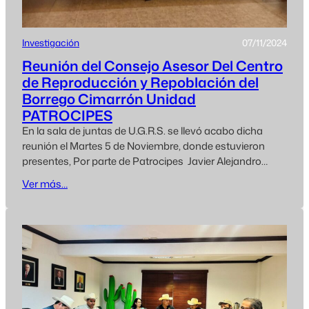
Investigación
07/11/2024
Reunión del Consejo Asesor Del Centro
de Reproducción y Repoblación del
Borrego Cimarrón Unidad
PATROCIPES
En la sala de juntas de U.G.R.S. se llevó acabo dicha
reunión el Martes 5 de Noviembre, donde estuvieron
presentes, Por parte de Patrocipes Javier Alejandro
Vázquez Aello, presidente Juan Álvaro Rogel, tesorero
Ver más…
Gildardo Gil, técnico a cargo del proyecto De U.G.R.S.
Juan Carlos Ochoa, presidente Alberto A. Morales,
secretario De Sagarhpa Jorge Luis Fimbres,…