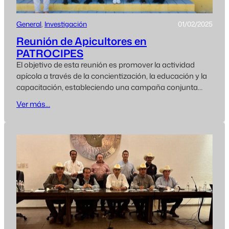
General
, 
Investigación
01/02/2025
Reunión de Apicultores en
PATROCIPES
El objetivo de esta reunión es promover la actividad
apícola a través de la concientización, la educación y la
capacitación, estableciendo una campaña conjunta
entre productores apícolas, y nuestra institución para
Ver más…
mejorar las prácticas de los apicultores locales y
fortalecer el sector. La reunión se llevó a cabo el día 23 de
enero 2025, comenzó…