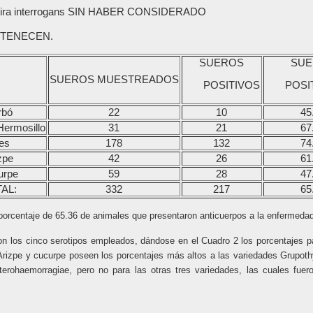
ra interrogans SIN HABER CONSIDERADO
RTENECEN.
SUEROS
SUE
SUEROS MUESTREADOS
POSITIVOS
POSI
rbó
22
10
45
Hermosillo
31
21
67
es
178
132
74
zpe
42
26
61
urpe
59
28
47
AL:
332
217
65
 porcentaje de 65.36 de animales que presentaron anticuerpos a la enfermeda
con los cinco serotipos empleados, dándose en el Cuadro 2 los porcentajes 
Arizpe y cucurpe poseen los porcentajes más altos a las variedades Grupothyp
erohaemorragiae, pero no para las otras tres variedades, las cuales fuer