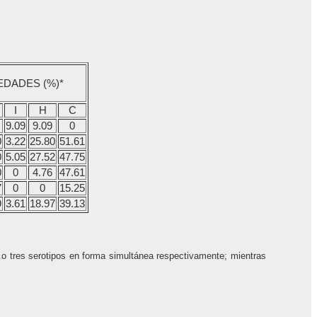
EDADES (%)*
I
H
C
9.09
9.09
0
0
3.22
25.80
51.61
0
5.05
27.52
47.75
0
0
4.76
47.61
7
0
0
15.25
9
3.61
18.97
39.13
 o tres serotipos en forma simultánea respectivamente; mientras