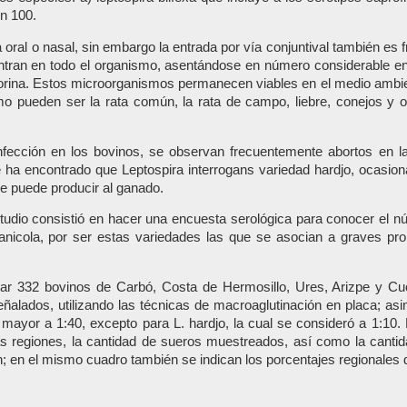
n 100.
 oral o nasal, sin embargo la entrada por vía conjuntival también es 
ntran en todo el organismo, asentándose en número considerable en 
 orina. Estos microorganismos permanecen viables en el medio ambi
 pueden ser la rata común, la rata de campo, liebre, conejos y o
nfección en los bovinos, se observan frecuentemente abortos en 
 ha encontrado que Leptospira interrogans variedad hardjo, ocasio
e puede producir al ganado.
estudio consistió en hacer una encuesta serológica para conocer el 
nicola, por ser estas variedades las que se asocian a graves pro
grar 332 bovinos de Carbó, Costa de Hermosillo, Ures, Arizpe y C
eñalados, utilizando las técnicas de macroaglutinación en placa; a
ue mayor a 1:40, excepto para L. hardjo, la cual se consideró a 1:
 regiones, la cantidad de sueros muestreados, así como la cantida
; en el mismo cuadro también se indican los porcentajes regionales de