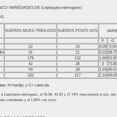
 VARIEDADES DE (Leptospira interrogans)
AS.
SUEROS MUES-TREA-DOS
SUEROS POSITI-VOS
VARI
P
G
22
10
9.09
9.09
lo
31
21
3.22
38.7
178
132
1.68
52.8
42
26
0
73.8
59
28
1.69
40.6
332
217
2.10
49.0
ae; H=hardjo; y C= canicola.
 a Leptospira interrogans, el 35.94, 41.93 y 17.74% reaccionaron a uno, dos
atro variedades y el 1.84% con cinco.