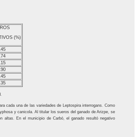
ROS
TIVOS (%)
.45
.74
.15
.90
.45
.35
d.
para cada una de las variedades de Leptospira interrogans. Como
hosa y canicola. Al titular los sueros del ganado de Arizpe, se
on altas. En el municipio de Carbó, el ganado resultó negativo