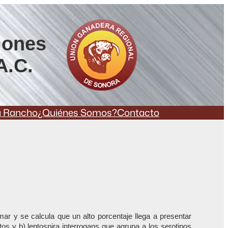
iones
A.C.
a Rancho
¿Quiénes Somos?
Contacto
r y se calcula que un alto porcentaje llega a presentar
tos y b) leptospira interrogans que agrupa a los serotipos