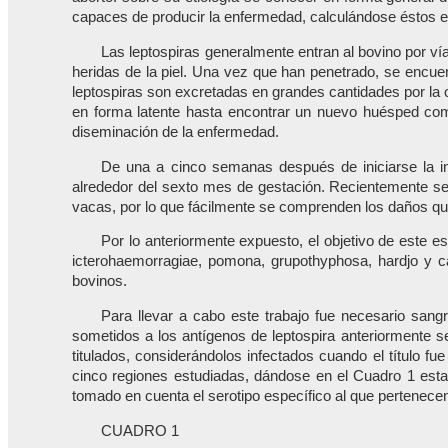
capaces de producir la enfermedad, calculándose éstos e
Las leptospiras generalmente entran al bovino por vía
heridas de la piel. Una vez que han penetrado, se encue
leptospiras son excretadas en grandes cantidades por la
en forma latente hasta encontrar un nuevo huésped como
diseminación de la enfermedad.
De una a cinco semanas después de iniciarse la i
alrededor del sexto mes de gestación. Recientemente se
vacas, por lo que fácilmente se comprenden los daños qu
Por lo anteriormente expuesto, el objetivo de este 
icterohaemorragiae, pomona, grupothyphosa, hardjo y ca
bovinos.
Para llevar a cabo este trabajo fue necesario san
sometidos a los antígenos de leptospira anteriormente s
titulados, considerándolos infectados cuando el título f
cinco regiones estudiadas, dándose en el Cuadro 1 estas
tomado en cuenta el serotipo específico al que pertenecen
CUADRO 1