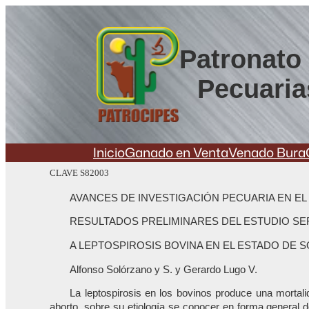
Saltar
al
contenido
Patronato 
Pecuaria
Inicio
Ganado en Venta
Venado Bura
CLAVE S82003
AVANCES DE INVESTIGACIÓN PECUARIA EN EL
RESULTADOS PRELIMINARES DEL ESTUDIO S
A LEPTOSPIROSIS BOVINA EN EL ESTADO DE 
Alfonso Solórzano y S. y Gerardo Lugo V.
La leptospirosis en los bovinos produce una mortal
aborto. sobre su etiología se conocer en forma general do