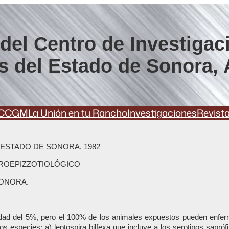
del Centro de Investigac
s del Estado de Sonora, 
CCGM
La Unión en tu Rancho
Investigaciones
Revist
 ESTADO DE SONORA. 1982
EROEPIZZOTIOLÓGICO
SONORA.
idad del 5%, pero el 100% de los animales expuestos pueden enferma
s especies: a) leptospira bilfexa que incluye a los serotipos saprófi