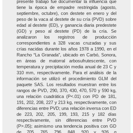
presente trabajo fue documentar la influencia que
tiene la época de empadre restringida (agosto,
septiembre, octubre), con destete en enero y del
peso de la vaca al destete de su cría (PVD) sobre
edad al destete (ED), y ganancia diaria predestete
(GD) y peso al destete (PD) de la cría. Se
analizaron los registros de producción
correspondientes a 328 vacas cruzadas y sus
crías nacidas durante los años 1978 a 1990, en el
Rancho “La Granada”, ubicado en Carbó, Sonora,
en áreas de matorral arbosufrutescente, con
temperatura y precipitación media anual de 23 C y
310 mm, respectivamente. Para el análisis de la
información se utilizó el procedimiento GLM del
paquete SAS. Los resultados muestran entre los
rangos de PVD, 290, 370, 430, 470, 570 y 590 kg,
una relación cuadrática (P<.01) con PD de 181,
191, 202, 208, 227 y 213 kg, respectivamente, con
diferencias entre PVD; una relación inversa con ED
de 223, 202, 205, 199, 193, 215 y 182 días
respectivamente, sin diferencias entre PVD
(P>.05); asimismo una tendencia positiva con GD
de 705, 765, 796, 848, 920 y 926 g