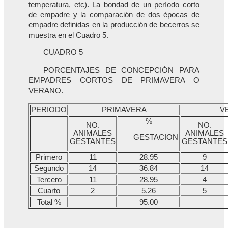
temperatura, etc). La bondad de un período corto
de empadre y la comparación de dos épocas de
empadre definidas en la producción de becerros se
muestra en el Cuadro 5.
CUADRO 5
PORCENTAJES DE CONCEPCIÓN PARA
EMPADRES CORTOS DE PRIMAVERA O
VERANO.
PERIODO
PRIMAVERA
V
%
NO.
NO.
ANIMALES
ANIMALES
GESTACION
GESTANTES
GESTANTES
Primero
11
28.95
9
Segundo
14
36.84
14
Tercero
11
28.95
4
Cuarto
2
5.26
5
Total %
95.00