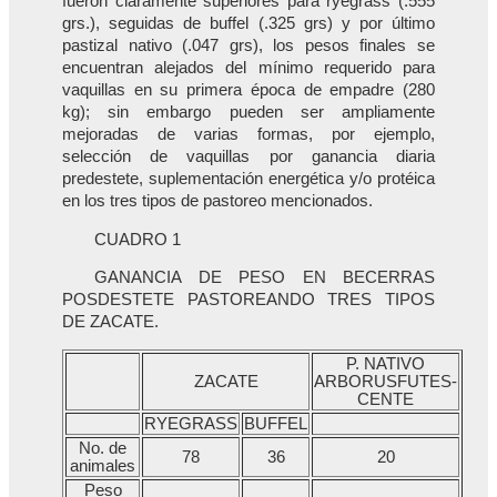
fueron claramente superiores para ryegrass (.555
grs.), seguidas de buffel (.325 grs) y por último
pastizal nativo (.047 grs), los pesos finales se
encuentran alejados del mínimo requerido para
vaquillas en su primera época de empadre (280
kg); sin embargo pueden ser ampliamente
mejoradas de varias formas, por ejemplo,
selección de vaquillas por ganancia diaria
predestete, suplementación energética y/o protéica
en los tres tipos de pastoreo mencionados.
CUADRO 1
GANANCIA DE PESO EN BECERRAS
POSDESTETE PASTOREANDO TRES TIPOS
DE ZACATE.
P. NATIVO
ZACATE
ARBORUSFUTES-
CENTE
RYEGRASS
BUFFEL
No. de
78
36
20
animales
Peso