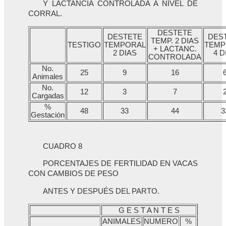
Y LACTANCIA CONTROLADA A NIVEL DE
CORRAL.
DESTETE
DESTETE
DES
TEMP. 2 DIAS
TESTIGO
TEMPORAL
TEMP
+ LACTANC.
2 DIAS
4 D
CONTROLADA
No.
25
9
16
Animales
No.
12
3
7
Cargadas
%
48
33
44
3
Gestación
CUADRO 8
PORCENTAJES DE FERTILIDAD EN VACAS
CON CAMBIOS DE PESO
ANTES Y DESPUÉS DEL PARTO.
G E S T A N T E S
ANIMALES
NUMERO
%