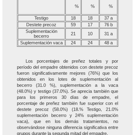
%
%
%
Testigo
18
18
37 a
Destete precoz
59
17
76 b
Suplementación
21
10
31 a
becerro
Suplementación vaca
24
24
48 a
Los porcentajes de preñez totales y por
período del empadre obtenidos con destete precoz
fueron significativamente mejores (76%) que los
obtenidos en los lotes de suplementación al
becerro (31.0 %), suplementación a la vaca
(48.0%) y testigo (37.0%). Se aprecia también que
para los primeros 30 días de empadre, el
porcentaje de preñez también fue superior con el
destete precoz (58.0%) (18.% Testigo, 21.0%
suplementación becerro y 24% suplementación
vaca), que en los demás tratamientos, no
observándose ninguna diferencia significativa entre
grupos durante la segunda mitad del empadre.