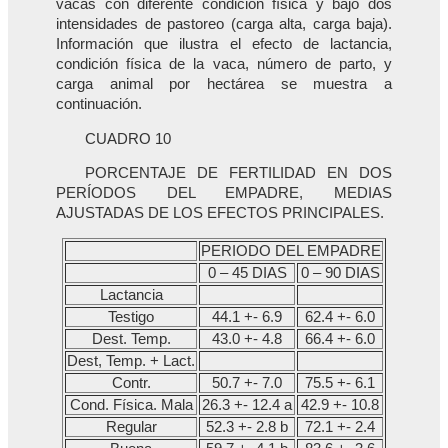
vacas con diferente condición física y bajo dos
intensidades de pastoreo (carga alta, carga baja).
Información que ilustra el efecto de lactancia,
condición física de la vaca, número de parto, y
carga animal por hectárea se muestra a
continuación.
CUADRO 10
PORCENTAJE DE FERTILIDAD EN DOS
PERÍODOS DEL EMPADRE, MEDIAS
AJUSTADAS DE LOS EFECTOS PRINCIPALES.
PERIODO DEL EMPADRE
0 – 45 DIAS
0 – 90 DIAS
Lactancia
Testigo
44.1 +- 6.9
62.4 +- 6.0
Dest. Temp.
43.0 +- 4.8
66.4 +- 6.0
Dest, Temp. + Lact.
Contr.
50.7 +- 7.0
75.5 +- 6.1
Cond. Física. Mala
26.3 +- 12.4 a
42.9 +- 10.8
Regular
52.3 +- 2.8 b
72.1 +- 2.4