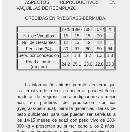
ASPECTOS REPRODUCTIVOS EN
VAQUILLAS DE REEMPLAZO
CRECIDAS EN RYEGRASS-BERMUDA.
1979
1980
1981
1982
X
No. de Vaquillas
15
15
15
20
No. de Gestantes
12
13
12
18
Fertilidad (%)
80
87
80
90
84
Serv. por concepción
1.2
1.8
1.2
1.2
1.3
Edad al parto
24.2
25.1
23.6
22.8
23.9
(meses)
La información anterior permite aceverar que
la alternativa de crecer las becerras posdestete en
praderas de ryegrass con amortiguadores o mejor
aun, en praderas de producción continua
(ryegrass-bermuda), permite ganancias diarias de
peso suficientes para que puedan ser servidas a
los 14-15 meses de edad con peso vivo de 280-
300 kg y presenten su primer parto a los 2 años.
Esto, es importante pues permite solucionar el