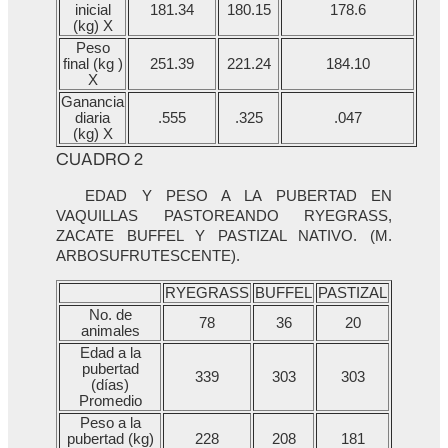
inicial
181.34
180.15
178.6
(kg) X
Peso
final (kg )
251.39
221.24
184.10
X
Ganancia
diaria
.555
.325
.047
(kg) X
CUADRO 2
EDAD Y PESO A LA PUBERTAD EN
VAQUILLAS PASTOREANDO RYEGRASS,
ZACATE BUFFEL Y PASTIZAL NATIVO. (M.
ARBOSUFRUTESCENTE).
RYEGRASS
BUFFEL
PASTIZAL
No. de
78
36
20
animales
Edad a la
pubertad
339
303
303
(días)
Promedio
Peso a la
pubertad (kg)
228
208
181