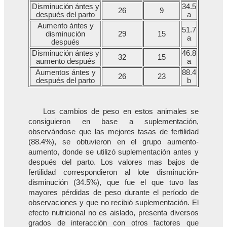
Disminución ántes y
34.5
26
9
después del parto
a
Aumento ántes y
51.7
disminución
29
15
a
después
Disminución ántes y
46.8
32
15
aumento después
a
Aumentos ántes y
88.4
26
23
después del parto
b
Los cambios de peso en estos animales se
consiguieron en base a suplementación,
observándose que las mejores tasas de fertilidad
(88.4%), se obtuvieron en el grupo aumento-
aumento, donde se utilizó suplementación antes y
después del parto. Los valores mas bajos de
fertilidad correspondieron al lote disminución-
disminución (34.5%), que fue el que tuvo las
mayores pérdidas de peso durante el período de
observaciones y que no recibió suplementación. El
efecto nutricional no es aislado, presenta diversos
grados de interacción con otros factores que