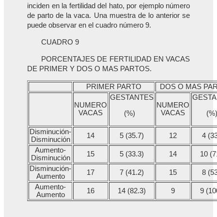
inciden en la fertilidad del hato, por ejemplo número
de parto de la vaca. Una muestra de lo anterior se
puede observar en el cuadro número 9.
CUADRO 9
PORCENTAJES DE FERTILIDAD EN VACAS
DE PRIMER Y DOS O MAS PARTOS.
PRIMER PARTO
DOS O MAS PA
GESTANTES
GESTA
NUMERO
NUMERO
VACAS
VACAS
(%)
(%
Disminución-
14
5 (35.7)
12
4 (3
Disminución
Aumento-
15
5 (33.3)
14
10 (7
Disminución
Disminución-
17
7 (41.2)
15
8 (5
Aumento
Aumento-
16
14 (82.3)
9
9 (10
Aumento