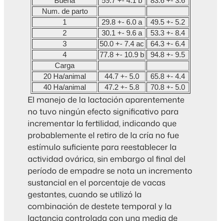
Buena
59.7 +- 4.1 b
83.6 +- 3.6
Num. de parto
1
29.8 +- 6.0 a
49.5 +- 5.2
2
30.1 +- 9.6 a
53.3 +- 8.4
3
50.0 +- 7.4 ac
64.3 +- 6.4
4
77.8 +- 10.9 b
94.8 +- 9.5
Carga
20 Ha/animal
44.7 +- 5.0
65.8 +- 4.4
40 Ha/animal
47.2 +- 5.8
70.8 +- 5.0
El manejo de la lactación aparentemente
no tuvo ningún efecto significativo para
incrementar la fertilidad, indicando que
probablemente el retiro de la cría no fue
estímulo suficiente para reestablecer la
actividad ovárica, sin embargo al final del
período de empadre se nota un incremento
sustancial en el porcentaje de vacas
gestantes, cuando se utilizó la
combinación de destete temporal y la
lactancia controlada con una media de