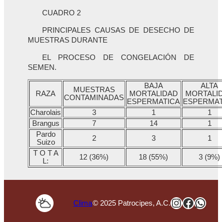
CUADRO 2
PRINCIPALES CAUSAS DE DESECHO DE
MUESTRAS DURANTE
EL PROCESO DE CONGELACIÓN DE
SEMEN.
BAJA
ALTA
MUESTRAS
RAZA
MORTALIDAD
MORTALI
CONTAMINADAS
ESPERMATICA
ESPERMAT
Charolais
3
1
1
Brangus
7
14
1
Pardo
2
3
1
Suizo
T O T A
12 (36%)
18 (55%)
3 (9%)
L:
Instagra
Faceb
Wha
Clima
© 2025 Patrocipes, A.C.