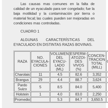
Las causas mas comunes en la falta de
calidad de un eyaculado para ser congelado; fue la
baja motilidad y la contaminación por tierra o
material fecal; las cuales pueden ser mejoradas en
condiciones mas controladas.
CUADRO 1
ALGUNAS CARACTERÍSTICAS DEL
EYACULADO EN DISTINTAS RAZAS BOVINAS.
VOLUMEN
ESPERM-
CONCEN-
NO.
DEL
ATOZOI-
TRACION
RAZA
EYACULA-
EYACU-
DES
TOTAL
CIONES
LADO
VIVOS
(MILL)
(ML)
(%)
Charolais
11
4.5
82.6
3,352
Brangus
29
4.4
88.7
3,624
Pardo
5
8.5
84.0
5,400
Suizo
Holstein
1
4.0
83.0
2,250
Promedio
5.3
84.7
3,650.5