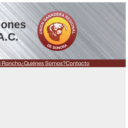
iones
A.C.
a Rancho
¿Quiénes Somos?
Contacto