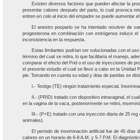
Existen diversos factores que pueden afectar la pro
presentar calores después del parto, lo cual provoca re
entren en celo al inicio del empadre se puede aumentar 
El anestro posparto se ha intentado resolver de va
progesterona en combinación con estrógenos induce el 
inconsistencia en la respuesta.
Estas limitantes podrían ser solucionadas con el uso
término del cual se retira, lo que facilitaría el manejo,
comparar el efecto del Prid o el uso de inyecciones de pr
el presente estudio el cual se llevó a cabo en la Unidad
pie. Tomando en cuenta su edad y días de paridas se distr
I.- Testigo (TE) ningún tratamiento especial. Insemin
II.- (PRID) tratado con dispositivo intravaginal, el c
en la vagina de la vaca, posteriormente se retiró, insem
III.- (P+E) tratado con una inyección diaria de 25 m
animales).
El período de inseminación artificial fue de 45 días
calores en un horario de 6-8 A.M. y 5-7 P.M. El diagnóstico