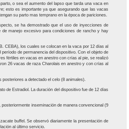
sparto, o sea el aumento del lapso que tarda una vaca en
adre; esto es importante ya que asegurando que las vacas
 tengan su parto mas temprano en la época de pariciones.
respecto, se ha demostrado que el uso de inyecciones de
re de manejo excesivo para condiciones de rancho y hay
B. CEBA), los cuales se colocan en la vaca por 12 días al
l período de permanencia del dispositivo. Con el objeto de
 fértiles en vacas en anestro con crías al pie, se realizó
aron 26 vacas de raza Charolais en anestro y con crías al
s posteriores a detectado el celo (8 animales).
to de Estradiol. La duración del dispositivo fue de 12 días
a 6, posteriormente inseminación de manera convencional (9
 zacate buffel. Se observó diariamente la presentación de
ación al último servicio.