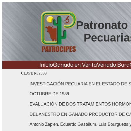
Saltar
al
contenido
Patronato 
Pecuaria
Inicio
Ganado en Venta
Venado Bura
CLAVE R89003
INVESTIGACIÓN PECUARIA EN EL ESTADO DE 
OCTUBRE DE 1989.
EVALUACIÓN DE DOS TRATAMIENTOS HORMON
DEL ANESTRO EN GANADO PRODUCTOR DE C
Antonio Zapien, Eduardo Gastélum, Luis Bourguetts 