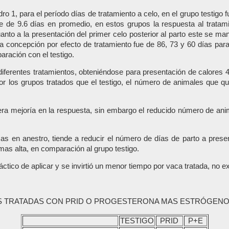
o 1, para el período días de tratamiento a celo, en el grupo testigo
e de 9.6 días en promedio, en estos grupos la respuesta al tratam
nto a la presentación del primer celo posterior al parto este se mani
a concepción por efecto de tratamiento fue de 86, 73 y 60 días pa
ración con el testigo.
 diferentes tratamientos, obteniéndose para presentación de calores 
 los grupos tratados que el testigo, el número de animales que que
a mejoría en la respuesta, sin embargo el reducido número de anima
s en anestro, tiende a reducir el número de días de parto a presen
as alta, en comparación al grupo testigo.
co de aplicar y se invirtió un menor tiempo por vaca tratada, no exi
TRATADAS CON PRID O PROGESTERONA MAS ESTRÓGENOS
TESTIGO
PRID
P+E