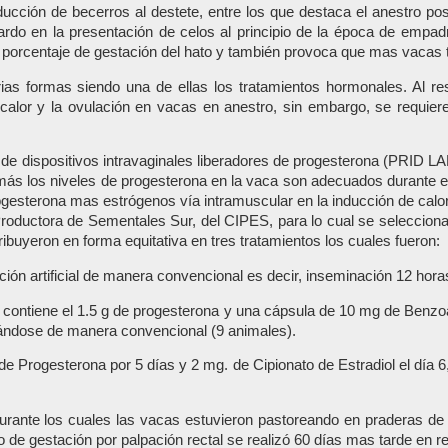
ducción de becerros al destete, entre los que destaca el anestro po
tardo en la presentación de celos al principio de la época de emp
el porcentaje de gestación del hato y también provoca que mas vacas
rias formas siendo una de ellas los tratamientos hormonales. Al 
calor y la ovulación en vacas en anestro, sin embargo, se requie
 de dispositivos intravaginales liberadores de progesterona (PRID LA
 además los niveles de progesterona en la vaca son adecuados durante e
ogesterona mas estrógenos vía intramuscular en la inducción de calores
 Productora de Sementales Sur, del CIPES, para lo cual se seleccion
ibuyeron en forma equitativa en tres tratamientos los cuales fueron:
ación artificial de manera convencional es decir, inseminación 12 hora
ual contiene el 1.5 g de progesterona y una cápsula de 10 mg de Benzoa
inándose de manera convencional (9 animales).
g de Progesterona por 5 días y 2 mg. de Cipionato de Estradiol el dí
 durante los cuales las vacas estuvieron pastoreando en praderas de
 de gestación por palpación rectal se realizó 60 días mas tarde en rel