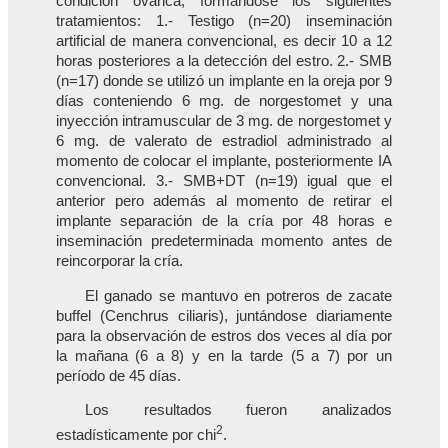
condición ovárica, formándose los siguientes
tratamientos: 1.- Testigo (n=20) inseminación
artificial de manera convencional, es decir 10 a 12
horas posteriores a la detección del estro. 2.- SMB
(n=17) donde se utilizó un implante en la oreja por 9
días conteniendo 6 mg. de norgestomet y una
inyección intramuscular de 3 mg. de norgestomet y
6 mg. de valerato de estradiol administrado al
momento de colocar el implante, posteriormente IA
convencional. 3.- SMB+DT (n=19) igual que el
anterior pero además al momento de retirar el
implante separación de la cría por 48 horas e
inseminación predeterminada momento antes de
reincorporar la cría.
El ganado se mantuvo en potreros de zacate
buffel (Cenchrus ciliaris), juntándose diariamente
para la observación de estros dos veces al día por
la mañana (6 a 8) y en la tarde (5 a 7) por un
período de 45 días.
Los resultados fueron analizados
2
estadísticamente por chi
.