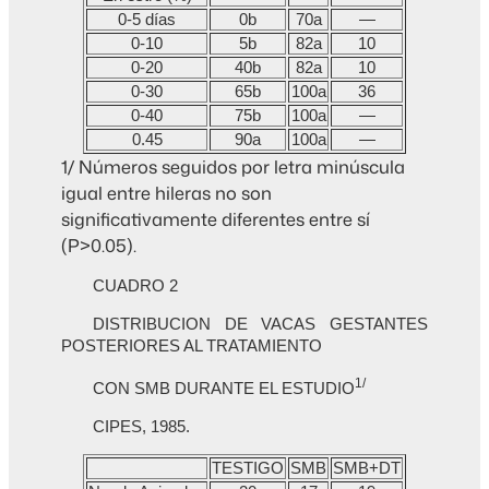
0-5 días
0b
70a
—
0-10
5b
82a
10
0-20
40b
82a
10
0-30
65b
100a
36
0-40
75b
100a
—
0.45
90a
100a
—
1/ Números seguidos por letra minúscula
igual entre hileras no son
significativamente diferentes entre sí
(P>0.05).
CUADRO 2
DISTRIBUCION DE VACAS GESTANTES
POSTERIORES AL TRATAMIENTO
1/
CON SMB DURANTE EL ESTUDIO
CIPES, 1985.
TESTIGO
SMB
SMB+DT