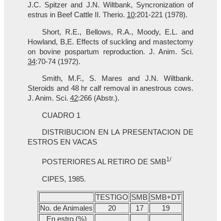
J.C. Spitzer and J.N. Wiltbank, Syncronization of
estrus in Beef Cattle II. Therio.
10
:201-221 (1978).
Short, R.E., Bellows, R.A., Moody, E.L. and
Howland, B,E. Effects of suckling and mastectomy
on bovine pospartum reproduction. J. Anim. Sci.
34
:70-74 (1972).
Smith, M.F., S. Mares and J.N. Wiltbank.
Steroids and 48 hr calf removal in anestrous cows.
J. Anim. Sci.
42
:266 (Abstr.).
CUADRO 1
DISTRIBUCION EN LA PRESENTACION DE
ESTROS EN VACAS
1/
POSTERIORES AL RETIRO DE SMB
CIPES, 1985.
TESTIGO
SMB
SMB+DT
No. de Animales
20
17
19
En estro (%)