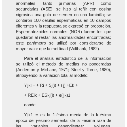
anormales, tanto primarias (APR) como
secundarias (ASE), se hizo al teñir con eosina
nigrosina una gota de semen en una laminilla; se
contaron 100 células espermáticas en 10 campos
diferentes y la respuesta se expresó en proporción.
Espermatozoides normales (NOR) fueron los que
quedaron al restar las anormalidades encontradas;
este parámetro se utilizó por considerarse de
mayor valor que la motilidad (Wiltbank, 1982).
Para el análisis estadístico de la información
se utilizó el método de medias no ponderadas
(Anderson y McLane, 1971; Steel y Torrie, 1980),
atribuyendo la variación total al modelo:
Yijkl = + Ri + Sj(i) + (ij) +Ek +
+ REik + ESkj(i) + e(ijk)1
donde:
Yijk1 = es la 1-ésima media de la k-ésima
época del j-ésimo semental de la i-ésima raza de
las variables dependientes: volumen,