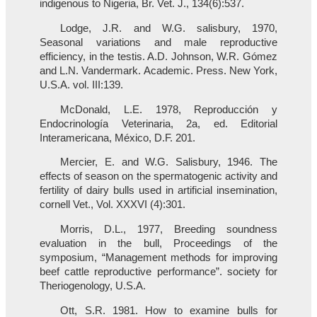
indigenous to Nigeria, Br. Vet. J., 134(6):537.
Lodge, J.R. and W.G. salisbury, 1970,
Seasonal variations and male reproductive
efficiency, in the testis. A.D. Johnson, W.R. Gómez
and L.N. Vandermark. Academic. Press. New York,
U.S.A. vol. III:139.
McDonald, L.E. 1978, Reproducción y
Endocrinología Veterinaria, 2a, ed. Editorial
Interamericana, México, D.F. 201.
Mercier, E. and W.G. Salisbury, 1946. The
effects of season on the spermatogenic activity and
fertility of dairy bulls used in artificial insemination,
cornell Vet., Vol. XXXVI (4):301.
Morris, D.L., 1977, Breeding soundness
evaluation in the bull, Proceedings of the
symposium, “Management methods for improving
beef cattle reproductive performance”. society for
Theriogenology, U.S.A.
Ott, S.R. 1981. How to examine bulls for