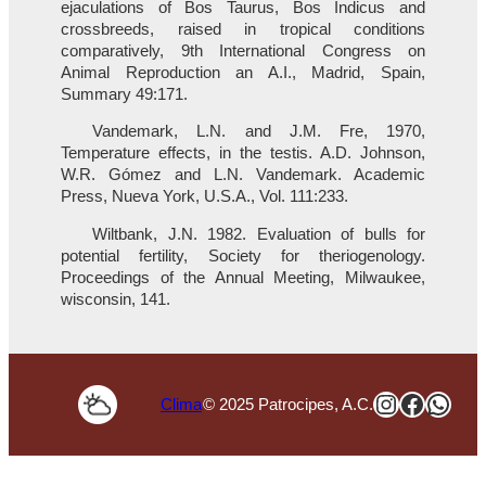
ejaculations of Bos Taurus, Bos Indicus and
crossbreeds, raised in tropical conditions
comparatively, 9th International Congress on
Animal Reproduction an A.I., Madrid, Spain,
Summary 49:171.
Vandemark, L.N. and J.M. Fre, 1970,
Temperature effects, in the testis. A.D. Johnson,
W.R. Gómez and L.N. Vandemark. Academic
Press, Nueva York, U.S.A., Vol. 111:233.
Wiltbank, J.N. 1982. Evaluation of bulls for
potential fertility, Society for theriogenology.
Proceedings of the Annual Meeting, Milwaukee,
wisconsin, 141.
Instagra
Faceb
Wha
Clima
© 2025 Patrocipes, A.C.