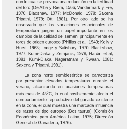
con lo cual se provoca una reducción en la fertilidad
del toro (De Alba y Riera, 1966; Vandermark y Fre,
1970; Blacshaw, 1977; McDonald, 1978; Saxena
Tripathi, 1979; Ott, 1981). Por otro lado se ha
observado que las variaciones estacionales de
temperatura juegan un papel importante en los
cambios de la calidad del semen, principalmente en
toros de origen europeo (Phillips et al., 1943; Kelly y
Hurst, 1963; Lodge y Salisbury, 1970; Blackshaw,
1977; Kumi-Diaka y Zemjanis, 1978; Hardin et al,
1981; Kumi-Diaka, Nagaratnam y Rwaan, 1981;
Saxena y Tripathi, 1981).
La zona norte semidesértica se caracteriza
por presentar elevadas temperaturas durante el
verano, alcanzando en ocasiones temperaturas
o
máximas de 48
C, lo cual posiblemente afecta el
comportamiento reproductivo del ganado existente
en la zona, el cual muestra una marcada influencia
de razas de tipo europeo (Bos taurus) (Comisión
Económica para América Latina, 1975; Dirección
General de Ganadería, 1976).