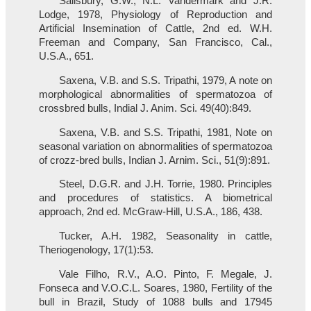
Salisbury, G.W., N.L. Vandermark and J.R.
Lodge, 1978, Physiology of Reproduction and
Artificial Insemination of Cattle, 2nd ed. W.H.
Freeman and Company, San Francisco, Cal.,
U.S.A., 651.
Saxena, V.B. and S.S. Tripathi, 1979, A note on
morphological abnormalities of spermatozoa of
crossbred bulls, Indial J. Anim. Sci. 49(40):849.
Saxena, V.B. and S.S. Tripathi, 1981, Note on
seasonal variation on abnormalities of spermatozoa
of crozz-bred bulls, Indian J. Arnim. Sci., 51(9):891.
Steel, D.G.R. and J.H. Torrie, 1980. Principles
and procedures of statistics. A biometrical
approach, 2nd ed. McGraw-Hill, U.S.A., 186, 438.
Tucker, A.H. 1982, Seasonality in cattle,
Theriogenology, 17(1):53.
Vale Filho, R.V., A.O. Pinto, F. Megale, J.
Fonseca and V.O.C.L. Soares, 1980, Fertility of the
bull in Brazil, Study of 1088 bulls and 17945