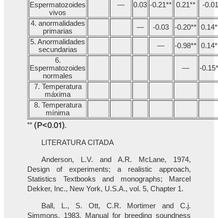
Espermatozoides
—
0.03
-0.21**
0.21**
-0.0
vivos
4. anormalidades
—
-0.03
-0.20**
0.14*
primarias
5. Anormalidades
—
-0.98**
0.14*
secundarias
6.
Espermatozoides
—
-0.15
normales
7. Temperatura
máxima
8. Temperatura
mínima
** (P<0.01).
LITERATURA CITADA
Anderson, L.V. and A.R. McLane, 1974,
Design of experiments; a realistic approach,
Statistics Textbooks and monographs; Marcel
Dekker, Inc., New York, U.S.A., vol. 5, Chapter 1.
Ball, L., S. Ott, C.R. Mortimer and C.j.
Simmons, 1983, Manual for breeding soundness