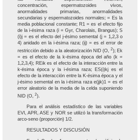
concentración, espermatozoides vivos,
anormalidades primarias, anormalidades
secundarias y espermatozoides normales; = Es la
media poblacional constante; R1 = es el efecto fijo
de la i-ésima raza (i = Gyr, Charolais, Brangus); S
(i)j = es el efecto del j-ésimo semental (j = 1,2,3 o
4) anidado en la i-ésima raza; (ij) = es el error de
2
restricción debido a la aleatorización NID (O,
); Ek
= es el efecto de la k-ésima época del año (k =
1,2,3,4); REik es el efecto de la interacción entre la
k-ésima época y la i-ésima raza; ES(i)kj es el
efecto de la interacción entre la K-ésima época y el
j-ésimo semental en la i-ésima raza e(jjk)1 = es el
error aleatorio de la media de la celda suponiendo
2
NID (O,
).
Para el análisis estadístico de las variables
EVI, APR, ASE y NOR se utilizó la transformación
arco-seno (proporción) 1/2.
RESULTADOS Y DISCUSIÓN