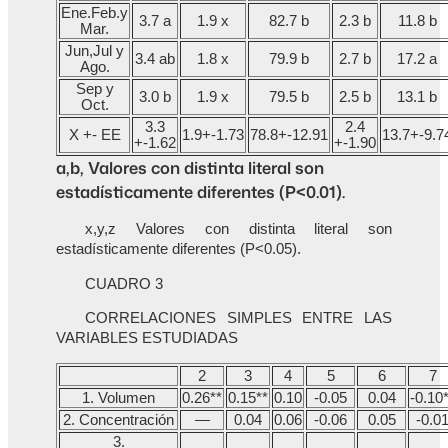
Ene.Feb.y
3.7 a
1.9 x
82.7 b
2.3 b
11.8 b
Mar.
Jun,Jul y
3.4 ab
1.8 x
79.9 b
2.7 b
17.2 a
Ago.
Sep y
3.0 b
1.9 x
79.5 b
2.5 b
13.1 b
Oct.
3.3
2.4
X +- EE
1.9+-1.73
78.8+-12.91
13.7+-9.7
+-1.62
+-1.90
a,b, Valores con distinta literal son
estadísticamente diferentes (P<0.01).
x,y,z Valores con distinta literal son
estadísticamente diferentes (P<0.05).
CUADRO 3
CORRELACIONES SIMPLES ENTRE LAS
VARIABLES ESTUDIADAS
2
3
4
5
6
7
1. Volumen
0.26**
0.15**
0.10
-0.05
0.04
-0.10
2. Concentración
—
0.04
0.06
-0.06
0.05
-0.0
3.