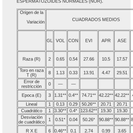
ESPERMATOZOIDES NORMALES (NOR).
Origen de la
CUADRADOS MEDIOS
Variación
GL
VOL
CON
EVI
APR
ASE
Raza (R)
2
0.65
0.54
27.66
10.5
17.57
Toro en raza
8
1.13
0.33
13.91
4.47
29.51
T (R)
Error de
0
—
—
restricción
Epoca (E)
3
1.31**
0.4**
74.71**
42.22**
42.22**
Lineal
1
0.13
0.29
50.26**
20.71
20.71
Cuadrático
1
3.30**
0.4*
123.62**
19.30
19.30
Desviación
1
0.51*
0.04
50.26*
90.88**
90.88**
8
de cuadrático
R X E
6
0.46**
0.1
2.74
0.99
3.65