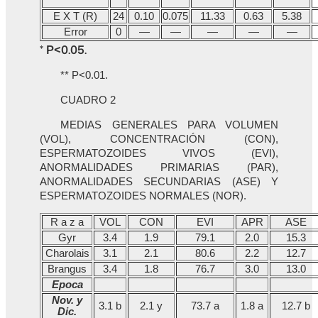
E X T (R)
24
0.10
0.075
11.33
0.63
5.38
Error
0
—
—
—
—
—
* P<0.05.
** P<0.01.
CUADRO 2
MEDIAS GENERALES PARA VOLUMEN
(VOL), CONCENTRACIÓN (CON),
ESPERMATOZOIDES VIVOS (EVI),
ANORMALIDADES PRIMARIAS (PAR),
ANORMALIDADES SECUNDARIAS (ASE) Y
ESPERMATOZOIDES NORMALES (NOR).
R a z a
VOL
CON
EVI
APR
ASE
Gyr
3.4
1.9
79.1
2.0
15.3
Charolais
3.1
2.1
80.6
2.2
12.7
Brangus
3.4
1.8
76.7
3.0
13.0
Epoca
Nov. y
3.1 b
2.1 y
73.7 a
1.8 a
12.7 b
Dic.