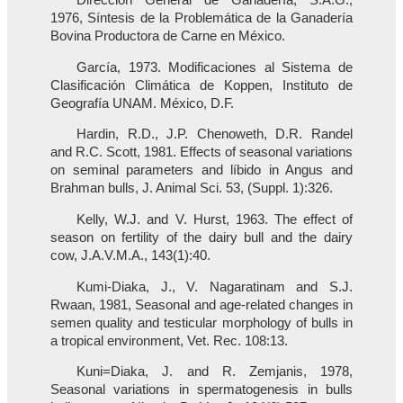
Dirección General de Ganadería, S.A.G.,
1976, Síntesis de la Problemática de la Ganadería
Bovina Productora de Carne en México.
García, 1973. Modificaciones al Sistema de
Clasificación Climática de Koppen, Instituto de
Geografía UNAM. México, D.F.
Hardin, R.D., J.P. Chenoweth, D.R. Randel
and R.C. Scott, 1981. Effects of seasonal variations
on seminal parameters and líbido in Angus and
Brahman bulls, J. Animal Sci. 53, (Suppl. 1):326.
Kelly, W.J. and V. Hurst, 1963. The effect of
season on fertility of the dairy bull and the dairy
cow, J.A.V.M.A., 143(1):40.
Kumi-Diaka, J., V. Nagaratinam and S.J.
Rwaan, 1981, Seasonal and age-related changes in
semen quality and testicular morphology of bulls in
a tropical environment, Vet. Rec. 108:13.
Kuni=Diaka, J. and R. Zemjanis, 1978,
Seasonal variations in spermatogenesis in bulls