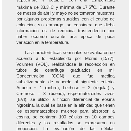
septiembre y octubre, con una temperatura
o
o
máxima de 33.3
C y mínima de 17.5
C. Durante
los meses de abril y mayo no se tomaron muestras
por algunos problemas surgidos con el equipo de
colección; sin embargo, se considera que dicha
información es de reducida trascendencia por
haber ocurrido durante una época de poca
variación en la temperatura.
Las características seminales se evaluaron de
acuerdo a lo establecido por Morris (1977):
Volumen (VOL), realizándose la recolección en
tubos de centrífuga graduados en ml.
Concentración (CON), que fue medida
subjetivamente de acuerdo al siguiente criterio:
Acuoso = 1 (pobre), Lechoso = 2 (regular) y
Cremoso = 3 (bueno); espermatozoides vivos
(EVI); se utilizó la tinción diferencial de eosina
nigrosina, la cual se basa en la afinidad que tienen
los espermatozoides muertos para absorber la
eosina, se contaron 100 células en 10 campos
diferentes y los resultados se expresaron en
proporción. La evaluación de las células