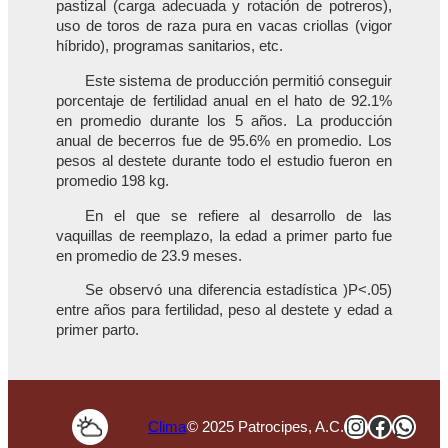
pastizal (carga adecuada y rotación de potreros),
uso de toros de raza pura en vacas criollas (vigor
híbrido), programas sanitarios, etc.
Este sistema de producción permitió conseguir
porcentaje de fertilidad anual en el hato de 92.1%
en promedio durante los 5 años. La producción
anual de becerros fue de 95.6% en promedio. Los
pesos al destete durante todo el estudio fueron en
promedio 198 kg.
En el que se refiere al desarrollo de las
vaquillas de reemplazo, la edad a primer parto fue
en promedio de 23.9 meses.
Se observó una diferencia estadística )P<.05)
entre años para fertilidad, peso al destete y edad a
primer parto.
Instagra
Faceb
Wha
Clima
© 2025 Patrocipes, A.C.