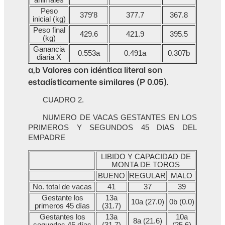
Peso
379’8
377.7
367.8
inicial (kg)
Peso final
429.6
421.9
395.5
(kg)
Ganancia
0.553a
0.491a
0.307b
diaria X
a,b Valores con idéntica literal son
estadísticamente similares (P 0.05).
CUADRO 2.
NUMERO DE VACAS GESTANTES EN LOS
PRIMEROS Y SEGUNDOS 45 DIAS DEL
EMPADRE
LIBIDO Y CAPACIDAD DE
MONTA DE TOROS
BUENO
REGULAR
MALO
No. total de vacas
41
37
39
Gestante los
13a
10a (27.0)
0b (0.0)
primeros 45 días
(31.7)
Gestantes los
13a
10a
8a (21.6)
segundos 45 días
(31.7)
(25.6)