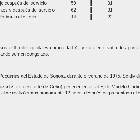
e después del servicio
59
31
tes y después del servicio
62
31
Estímulo al clítoris
44
22
rsos estímulos genitales durante la I.A., y su efecto sobre los porc
lizando semen congelado.
s Pecuarias del Estado de Sonora, durante el verano de 1975. Se divid
 (cruzadas con encaste de Cebú) pertenecientes al Ejido Modelo Car
ficial se realizó aproximadamente 12 horas después de presentado el 