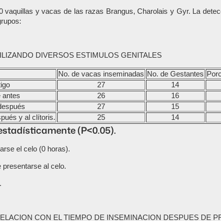
0 vaquillas y vacas de las razas Brangus, Charolais y Gyr. La detecc
grupos:
LIZANDO DIVERSOS ESTIMULOS GENITALES
No. de vacas inseminadas
No. de Gestantes
Porc
igo
27
14
 antes
26
16
después
27
15
ués y al clítoris.
25
14
 estadísticamente (P<0.05).
se el celo (0 horas).
presentarse al celo.
.
ELACION CON EL TIEMPO DE INSEMINACION DESPUES DE P