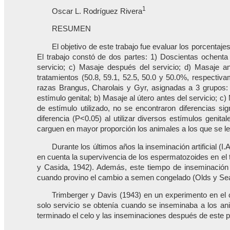
1
Oscar L. Rodríguez Rivera
RESUMEN
El objetivo de este trabajo fue evaluar los porcentaje
El trabajo constó de dos partes: 1) Doscientas ochenta 
servicio; c) Masaje después del servicio; d) Masaje ant
tratamientos (50.8, 59.1, 52.5, 50.0 y 50.0%, respectiv
razas Brangus, Charolais y Gyr, asignadas a 3 grupos: 
estímulo genital; b) Masaje al útero antes del servicio; c
de estímulo utilizado, no se encontraron diferencias s
diferencia (P<0.05) al utilizar diversos estímulos geni
carguen en mayor proporción los animales a los que se le
Durante los últimos años la inseminación artificial 
en cuenta la supervivencia de los espermatozoides en el 
y Casida, 1942). Además, este tiempo de inseminación p
cuando provino el cambio a semen congelado (Olds y Sea
Trimberger y Davis (1943) en un experimento en el c
solo servicio se obtenía cuando se inseminaba a los ani
terminado el celo y las inseminaciones después de este pe