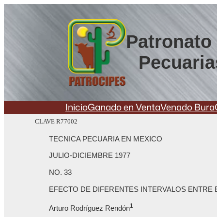
Saltar
al
contenido
Patronato 
Pecuaria
Inicio
Ganado en Venta
Venado Bura
CLAVE R77002
TECNICA PECUARIA EN MEXICO
JULIO-DICIEMBRE 1977
NO. 33
EFECTO DE DIFERENTES INTERVALOS ENTRE E
1
Arturo Rodríguez Rendón