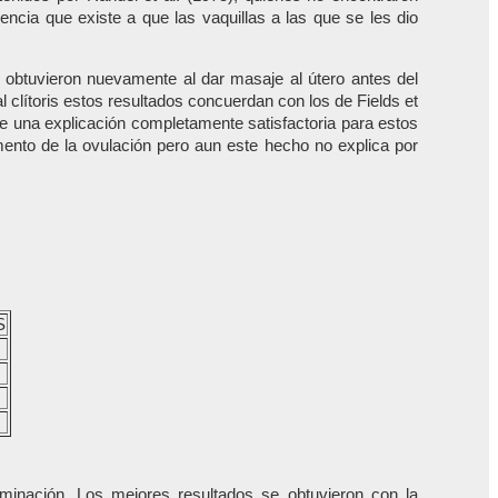
dencia que existe a que las vaquillas a las que se les dio
 obtuvieron nuevamente al dar masaje al útero antes del
 clítoris estos resultados concuerdan con los de Fields et
ose una explicación completamente satisfactoria para estos
omento de la ovulación pero aun este hecho no explica por
S
minación. Los mejores resultados se obtuvieron con la