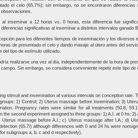
do el celo (65.7%); sin embargo, no se encontraron diferencias s
e observaciones.
 al inseminar a 12 horas vs. 0 horas, esta diferencia fue signific
ferencias significativas al inseminar a distintos intervalos ganado 
epción para los diferentes tiempos de inseminación y los diversos e
 horas de presentado el celo y dando masaje al útero antes del servici
del tipo de estímulo utilizado.
odría realizarse una vez al día, independientemente de la hora de pr
 campo. Sin embargo, se considera conveniente repetir este tipo d
ating stimuli and insemination at various intervals on conception rat
groups: 1) Control; 2) Uterus massage before insemination; 3) Ute
ination. Pregnancy rates were similar for all treatments (50.8, 59.
the second experiment assigned to three groups: 1) A.I. at 0 hs; 2) A.
 b) Uterus massage before A.I.; c) Uterus massage after I.A.; d) U
etection (65.7/) although differences with 0 and 24 hs were nonsign
for subgroups a, b, c and d respectively).