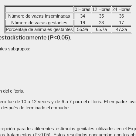
0 Horas
12 Horas
24 Horas
Número de vacas inseminadas
34
35
36
Número de vacas gestantes
19
23
17
Porcentaje de animales gestantes
55.9a
65.7a
47.2a
 estadísticamente (P<0.05).
entes subgrupos:
del clítoris.
 fue de 10 a 12 veces y de 6 a 7 para el clítoris. El empadre tuvo
as después de terminado el empadre.
epción para los diferentes estímulos genitales utilizados en el Ex
e los tratamientos (P<0.05). Estos resultados concuerdan con los o