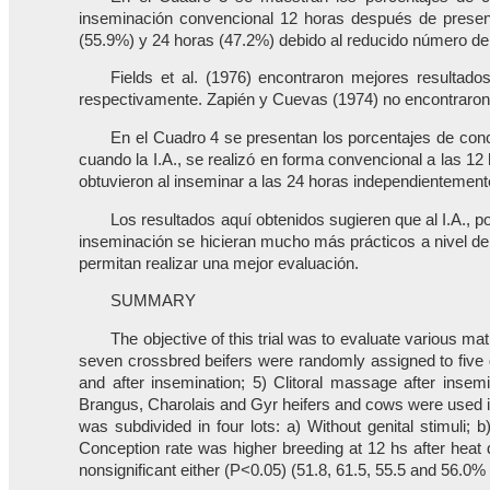
inseminación convencional 12 horas después de presenta
(55.9%) y 24 horas (47.2%) debido al reducido número d
Fields et al. (1976) encontraron mejores resultados
respectivamente. Zapién y Cuevas (1974) no encontraron di
En el Cuadro 4 se presentan los porcentajes de conc
cuando la I.A., se realizó en forma convencional a las 12
obtuvieron al inseminar a las 24 horas independientemente 
Los resultados aquí obtenidos sugieren que al I.A., p
inseminación se hicieran mucho más prácticos a nivel de
permitan realizar una mejor evaluación.
SUMMARY
The objective of this trial was to evaluate various m
seven crossbred beifers were randomly assigned to five 
and after insemination; 5) Clitoral massage after insem
Brangus, Charolais and Gyr heifers and cows were used in 
was subdivided in four lots: a) Without genital stimuli;
Conception rate was higher breeding at 12 hs after heat d
nonsignificant either (P<0.05) (51.8, 61.5, 55.5 and 56.0% 