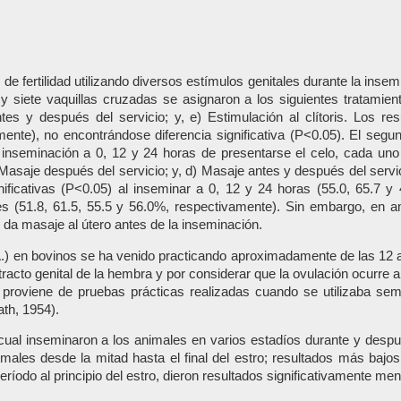
s de fertilidad utilizando diversos estímulos genitales durante la ins
y siete vaquillas cruzadas se asignaron a los siguientes tratamient
es y después del servicio; y, e) Estimulación al clítoris. Los re
amente), no encontrándose diferencia significativa (P<0.05). El seg
inseminación a 0, 12 y 24 horas de presentarse el celo, cada uno 
) Masaje después del servicio; y, d) Masaje antes y después del servic
ignificativas (P<0.05) al inseminar a 0, 12 y 24 horas (55.0, 65.7
tales (51.8, 61.5, 55.5 y 56.0%, respectivamente). Sin embargo, e
 da masaje al útero antes de la inseminación.
(I.A.) en bovinos se ha venido practicando aproximadamente de las 12
tracto genital de la hembra y por considerar que la ovulación ocurre
roviene de pruebas prácticas realizadas cuando se utilizaba semen
th, 1954).
ual inseminaron a los animales en varios estadíos durante y después
males desde la mitad hasta el final del estro; resultados más bajo
ríodo al principio del estro, dieron resultados significativamente me