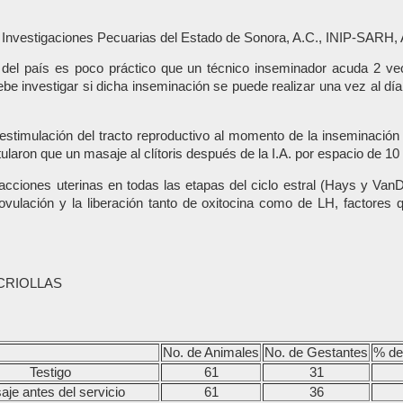
Investigaciones Pecuarias del Estado de Sonora, A.C., INIP-SARH, 
del país es poco práctico que un técnico inseminador acuda 2 vec
ebe investigar si dicha inseminación se puede realizar una vez al dí
la estimulación del tracto reproductivo al momento de la inseminació
ularon que un masaje al clítoris después de la I.A. por espacio de 1
cciones uterinas en todas las etapas del ciclo estral (Hays y VanD
vulación y la liberación tanto de oxitocina como de LH, factores q
CRIOLLAS
No. de Animales
No. de Gestantes
% de 
Testigo
61
31
je antes del servicio
61
36