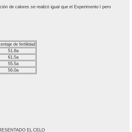
ión de calores se realizó igual que el Experimento I pero
entaje de fertilidad
51.8a
61.5a
55.5a
56.0a
RESENTADO EL CELO