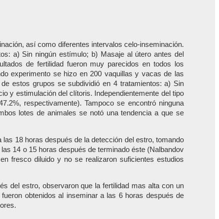
eminación, así como diferentes intervalos celo-inseminación.
os: a) Sin ningún estímulo; b) Masaje al útero antes del
sultados de fertilidad fueron muy parecidos en todos los
undo experimento se hizo en 200 vaquillas y vacas de las
de estos grupos se subdividió en 4 tratamientos: a) Sin
io y estimulación del clítoris. Independientemente del tipo
 y 47.2%, respectivamente). Tampoco se encontró ninguna
n ambos lotes de animales se notó una tendencia a que se
 a las 18 horas después de la detección del estro, tomando
 a las 14 o 15 horas después de terminado éste (Nalbandov
 fresco diluido y no se realizaron suficientes estudios
 del estro, observaron que la fertilidad mas alta con un
s fueron obtenidos al inseminar a las 6 horas después de
nores.