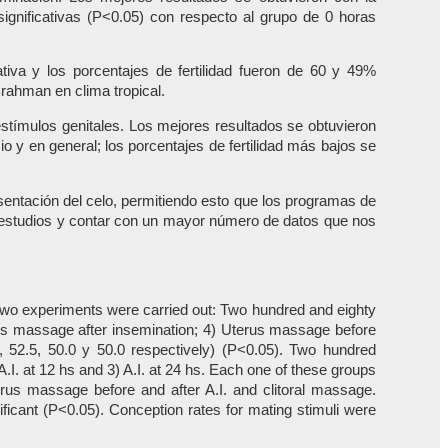
ignificativas (P<0.05) con respecto al grupo de 0 horas
ativa y los porcentajes de fertilidad fueron de 60 y 49%
Brahman en clima tropical.
stímulos genitales. Los mejores resultados se obtuvieron
o y en general; los porcentajes de fertilidad más bajos se
esentación del celo, permitiendo esto que los programas de
e estudios y contar con un mayor número de datos que nos
e. Two experiments were carried out: Two hundred and eighty
rus massage after insemination; 4) Uterus massage before
1, 52.5, 50.0 y 50.0 respectively) (P<0.05). Two hundred
I. at 12 hs and 3) A.I. at 24 hs. Each one of these groups
terus massage before and after A.I. and clitoral massage.
ificant (P<0.05). Conception rates for mating stimuli were