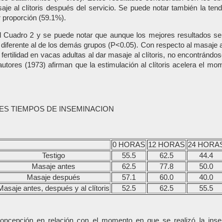
saje al clítoris después del servicio. Se puede notar también la ten
 proporción (59.1%).
l Cuadro 2 y se puede notar que aunque los mejores resultados se
 diferente al de los demás grupos (P<0.05). Con respecto al masaje al
fertilidad en vacas adultas al dar masaje al clítoris, no encontránd
utores (1973) afirman que la estimulación al clítoris acelera el m
ES TIEMPOS DE INSEMINACION
0 HORAS
12 HORAS
24 HORA
Testigo
55.5
62.5
44.4
Masaje antes
62.5
77.8
50.0
Masaje después
57.1
60.0
40.0
Masaje antes, después y al clítoris
52.5
62.5
55.5
oncepción en relación con el momento en que se realizó la inse