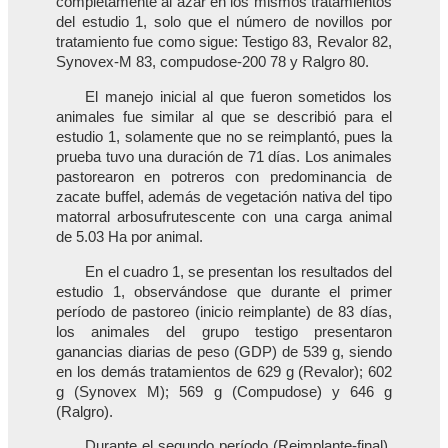
completamente al azar en los mismos tratamientos
del estudio 1, solo que el número de novillos por
tratamiento fue como sigue: Testigo 83, Revalor 82,
Synovex-M 83, compudose-200 78 y Ralgro 80.
El manejo inicial al que fueron sometidos los
animales fue similar al que se describió para el
estudio 1, solamente que no se reimplantó, pues la
prueba tuvo una duración de 71 días. Los animales
pastorearon en potreros con predominancia de
zacate buffel, además de vegetación nativa del tipo
matorral arbosufrutescente con una carga animal
de 5.03 Ha por animal.
En el cuadro 1, se presentan los resultados del
estudio 1, observándose que durante el primer
período de pastoreo (inicio reimplante) de 83 días,
los animales del grupo testigo presentaron
ganancias diarias de peso (GDP) de 539 g, siendo
en los demás tratamientos de 629 g (Revalor); 602
g (Synovex M); 569 g (Compudose) y 646 g
(Ralgro).
Durante el segundo período (Reimplante-final),