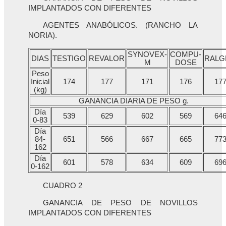
IMPLANTADOS CON DIFERENTES
AGENTES ANABÓLICOS. (RANCHO LA
NORIA).
SYNOVEX-
COMPU-
DIAS
TESTIGO
REVALOR
RALG
M
DOSE
Peso
Inicial
174
177
171
176
17
(kg)
GANANCIA DIARIA DE PESO g.
Día
539
629
602
569
64
0-83
Día
84-
651
566
667
665
77
162
Día
601
578
634
609
69
0-162
CUADRO 2
GANANCIA DE PESO DE NOVILLOS
IMPLANTADOS CON DIFERENTES