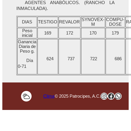
AGENTES ANABÓLICOS. (RANCHO LA
INMACULADA).
SYNOVEX-
COMPU-
DIAS
TESTIGO
REVALOR
R
M
DOSE
Peso
169
172
170
179
inicial
Ganancia
Diaria de
Peso g.
624
737
722
686
Día
0-71
Instagra
Faceb
Wha
Clima
© 2025 Patrocipes, A.C.