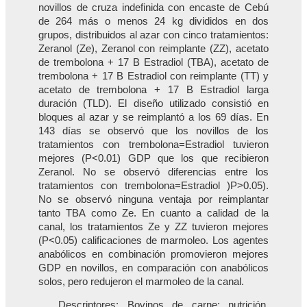
novillos de cruza indefinida con encaste de Cebú
de 264 más o menos 24 kg divididos en dos
grupos, distribuidos al azar con cinco tratamientos:
Zeranol (Ze), Zeranol con reimplante (ZZ), acetato
de trembolona + 17 B Estradiol (TBA), acetato de
trembolona + 17 B Estradiol con reimplante (TT) y
acetato de trembolona + 17 B Estradiol larga
duración (TLD). El diseño utilizado consistió en
bloques al azar y se reimplantó a los 69 días. En
143 días se observó que los novillos de los
tratamientos con trembolona=Estradiol tuvieron
mejores (P<0.01) GDP que los que recibieron
Zeranol. No se observó diferencias entre los
tratamientos con trembolona=Estradiol )P>0.05).
No se observó ninguna ventaja por reimplantar
tanto TBA como Ze. En cuanto a calidad de la
canal, los tratamientos Ze y ZZ tuvieron mejores
(P<0.05) calificaciones de marmoleo. Los agentes
anabólicos en combinación promovieron mejores
GDP en novillos, en comparación con anabólicos
solos, pero redujeron el marmoleo de la canal.
Descriptores: Bovinos de carne; nutrición,