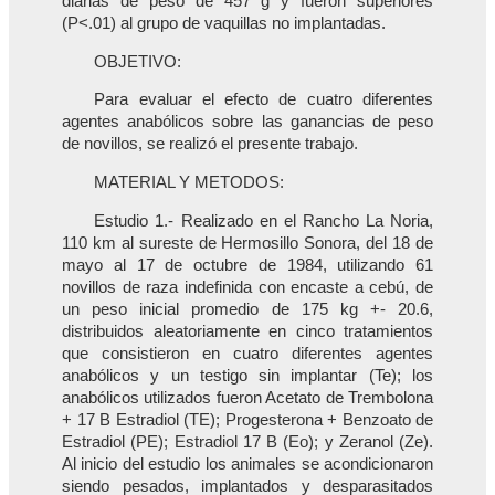
diarias de peso de 457 g y fueron superiores
(P<.01) al grupo de vaquillas no implantadas.
OBJETIVO:
Para evaluar el efecto de cuatro diferentes
agentes anabólicos sobre las ganancias de peso
de novillos, se realizó el presente trabajo.
MATERIAL Y METODOS:
Estudio 1.- Realizado en el Rancho La Noria,
110 km al sureste de Hermosillo Sonora, del 18 de
mayo al 17 de octubre de 1984, utilizando 61
novillos de raza indefinida con encaste a cebú, de
un peso inicial promedio de 175 kg +- 20.6,
distribuidos aleatoriamente en cinco tratamientos
que consistieron en cuatro diferentes agentes
anabólicos y un testigo sin implantar (Te); los
anabólicos utilizados fueron Acetato de Trembolona
+ 17 B Estradiol (TE); Progesterona + Benzoato de
Estradiol (PE); Estradiol 17 B (Eo); y Zeranol (Ze).
Al inicio del estudio los animales se acondicionaron
siendo pesados, implantados y desparasitados