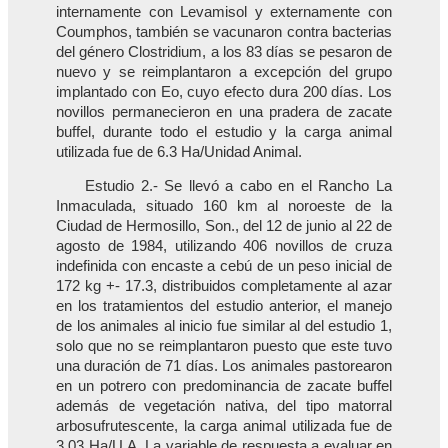
internamente con Levamisol y externamente con
Coumphos, también se vacunaron contra bacterias
del género Clostridium, a los 83 días se pesaron de
nuevo y se reimplantaron a excepción del grupo
implantado con Eo, cuyo efecto dura 200 días. Los
novillos permanecieron en una pradera de zacate
buffel, durante todo el estudio y la carga animal
utilizada fue de 6.3 Ha/Unidad Animal.
Estudio 2.- Se llevó a cabo en el Rancho La
Inmaculada, situado 160 km al noroeste de la
Ciudad de Hermosillo, Son., del 12 de junio al 22 de
agosto de 1984, utilizando 406 novillos de cruza
indefinida con encaste a cebú de un peso inicial de
172 kg +- 17.3, distribuidos completamente al azar
en los tratamientos del estudio anterior, el manejo
de los animales al inicio fue similar al del estudio 1,
solo que no se reimplantaron puesto que este tuvo
una duración de 71 días. Los animales pastorearon
en un potrero con predominancia de zacate buffel
además de vegetación nativa, del tipo matorral
arbosufrutescente, la carga animal utilizada fue de
3.03 Ha/U.A. La variable de respuesta a evaluar en