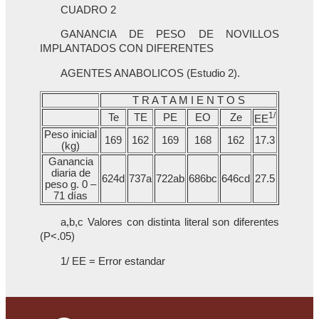
CUADRO 2
GANANCIA DE PESO DE NOVILLOS
IMPLANTADOS CON DIFERENTES
AGENTES ANABOLICOS (Estudio 2).
T R A T A M I E N T O S
1/
Te
TE
PE
EO
Ze
EE
Peso inicial
169
162
169
168
162
17.3
(kg)
Ganancia
diaria de
624d
737a
722ab
686bc
646cd
27.5
peso g. 0 –
71 días
a,b,c Valores con distinta literal son diferentes
(P<.05)
1/ EE = Error estandar