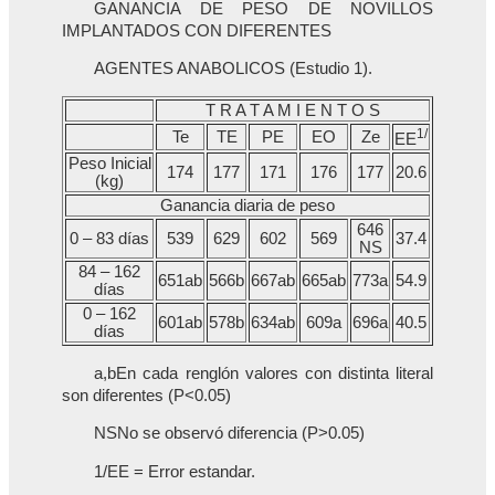
GANANCIA DE PESO DE NOVILLOS
IMPLANTADOS CON DIFERENTES
AGENTES ANABOLICOS (Estudio 1).
T R A T A M I E N T O S
1/
Te
TE
PE
EO
Ze
EE
Peso Inicial
174
177
171
176
177
20.6
(kg)
Ganancia diaria de peso
646
0 – 83 días
539
629
602
569
37.4
NS
84 – 162
651ab
566b
667ab
665ab
773a
54.9
días
0 – 162
601ab
578b
634ab
609a
696a
40.5
días
a,bEn cada renglón valores con distinta literal
son diferentes (P<0.05)
NSNo se observó diferencia (P>0.05)
1/EE = Error estandar.