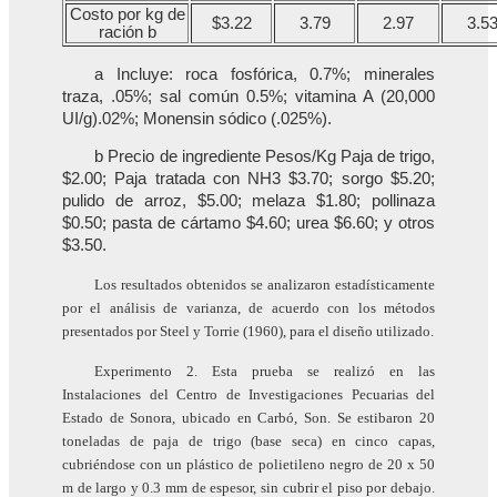
Costo por kg de
$3.22
3.79
2.97
3.5
ración b
a Incluye: roca fosfórica, 0.7%; minerales
traza, .05%; sal común 0.5%; vitamina A (20,000
UI/g).02%; Monensin sódico (.025%).
b Precio de ingrediente Pesos/Kg Paja de trigo,
$2.00; Paja tratada con NH3 $3.70; sorgo $5.20;
pulido de arroz, $5.00; melaza $1.80; pollinaza
$0.50; pasta de cártamo $4.60; urea $6.60; y otros
$3.50.
Los resultados obtenidos se analizaron estadísticamente
por el análisis de varianza, de acuerdo con los métodos
presentados por Steel y Torrie (1960), para el diseño utilizado.
Experimento 2. Esta prueba se realizó en las
Instalaciones del Centro de Investigaciones Pecuarias del
Estado de Sonora, ubicado en Carbó, Son. Se estibaron 20
toneladas de paja de trigo (base seca) en cinco capas,
cubriéndose con un plástico de polietileno negro de 20 x 50
m de largo y 0.3 mm de espesor, sin cubrir el piso por debajo.