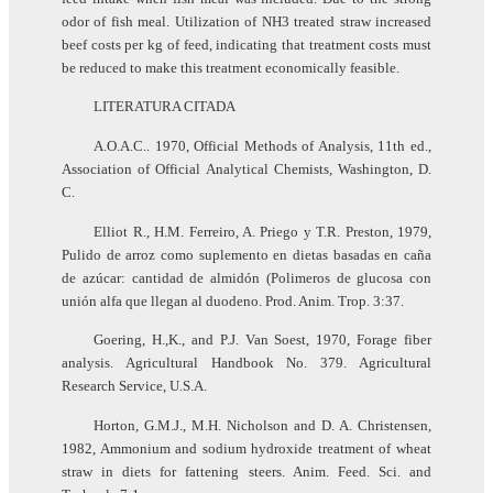
odor of fish meal. Utilization of NH3 treated straw increased
beef costs per kg of feed, indicating that treatment costs must
be reduced to make this treatment economically feasible.
LITERATURA CITADA
A.O.A.C.. 1970, Official Methods of Analysis, 11th ed.,
Association of Official Analytical Chemists, Washington, D.
C.
Elliot R., H.M. Ferreiro, A. Priego y T.R. Preston, 1979,
Pulido de arroz como suplemento en dietas basadas en caña
de azúcar: cantidad de almidón (Polimeros de glucosa con
unión alfa que llegan al duodeno. Prod. Anim. Trop. 3:37.
Goering, H.,K., and P.J. Van Soest, 1970, Forage fiber
analysis. Agricultural Handbook No. 379. Agricultural
Research Service, U.S.A.
Horton, G.M.J., M.H. Nicholson and D. A. Christensen,
1982, Ammonium and sodium hydroxide treatment of wheat
straw in diets for fattening steers. Anim. Feed. Sci. and