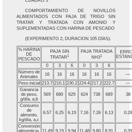
CUADRO 5
COMPORTAMIENTO DE NOVILLOS
ALIMENTADOS CON PAJA DE TRIGO SIN
TRATAR Y TRATADA CON AMONIO Y
SUPLEMENTADAS CON HARINA DE PESCADO
(EXPERIMENTO 2, DURACION 105 DÍAS).
% HARINA
PAJA SIN
PAJA TRATADA
ERR
DE
1
1
ESTAN
TRATAR
NH3
PESCADO
0
3
6
0
3
6
Número de
16
16
16
16
16
16
—
Animales
Peso inicial
213.7
210.1
230.2
224.4
217.2
222.7
—
Ganancia
de peso,
569
680
629
624
738
689
38
g/día, a,b
Consumo
de
6.57
6.25
6.19
7.16
7.26
6.13
0.2
alimento,
kg/día, a,c
Conversión
alimenticia,
11.49
9.19
9.94
11.48
9.80
8.91
0.3