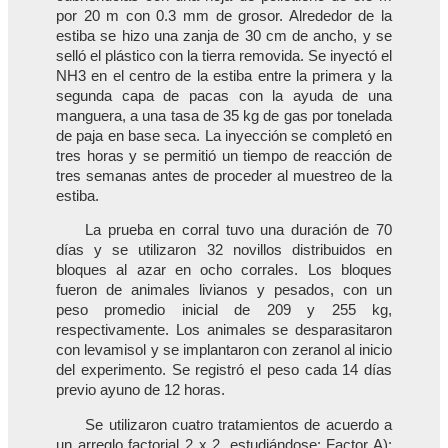
por 20 m con 0.3 mm de grosor. Alrededor de la
estiba se hizo una zanja de 30 cm de ancho, y se
selló el plástico con la tierra removida. Se inyectó el
NH3 en el centro de la estiba entre la primera y la
segunda capa de pacas con la ayuda de una
manguera, a una tasa de 35 kg de gas por tonelada
de paja en base seca. La inyección se completó en
tres horas y se permitió un tiempo de reacción de
tres semanas antes de proceder al muestreo de la
estiba.
La prueba en corral tuvo una duración de 70
días y se utilizaron 32 novillos distribuidos en
bloques al azar en ocho corrales. Los bloques
fueron de animales livianos y pesados, con un
peso promedio inicial de 209 y 255 kg,
respectivamente. Los animales se desparasitaron
con levamisol y se implantaron con zeranol al inicio
del experimento. Se registró el peso cada 14 días
previo ayuno de 12 horas.
Se utilizaron cuatro tratamientos de acuerdo a
un arreglo factorial 2 x 2, estudiándose: Factor A):