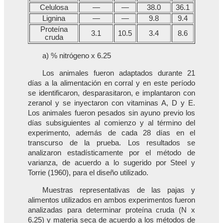
Celulosa
—
—
38.0
36.1
Lignina
—
—
9.8
9.4
Proteína
3.1
10.5
3.4
8.6
cruda
a) % nitrógeno x 6.25
Los animales fueron adaptados durante 21
días a la alimentación en corral y en este período
se identificaron, desparasitaron, e implantaron con
zeranol y se inyectaron con vitaminas A, D y E.
Los animales fueron pesados sin ayuno previo los
días subsiguientes al comienzo y al término del
experimento, además de cada 28 días en el
transcurso de la prueba. Los resultados se
analizaron estadísticamente por el método de
varianza, de acuerdo a lo sugerido por Steel y
Torrie (1960), para el diseño utilizado.
Muestras representativas de las pajas y
alimentos utilizados en ambos experimentos fueron
analizadas para determinar proteína cruda (N x
6.25) y materia seca de acuerdo a los métodos de