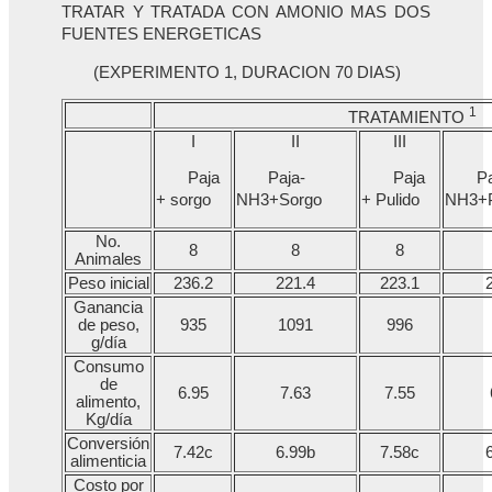
TRATAR Y TRATADA CON AMONIO MAS DOS
FUENTES ENERGETICAS
(EXPERIMENTO 1, DURACION 70 DIAS)
1
TRATAMIENTO
I
II
III
Paja
Paja-
Paja
Pa
+ sorgo
NH3+Sorgo
+ Pulido
NH3+P
No.
8
8
8
Animales
Peso inicial
236.2
221.4
223.1
Ganancia
de peso,
935
1091
996
g/día
Consumo
de
6.95
7.63
7.55
alimento,
Kg/día
Conversión
7.42c
6.99b
7.58c
alimenticia
Costo por