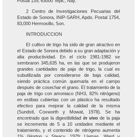
Postal 139, 63000 Tepic, Nay.
2 Centro de Investigaciones Pecuarias del
Estado de Sonora, INIP-SARH, Apdo. Postal 1754,
83,000 Hermosillo, Son.
INTRODUCCION
El cultivo de trigo ha sido de gran atractivo en
el Estado de Sonora debido a su gran adaptación y
alta productividad. En el ciclo 1981-1982 se
sembraron 345,635 ha, en las que se produjeron
grandes cantidades de paja de trigo, la cual es
subutilizada por considerarse de baja calidad,
siendo práctica común quemarla en el campo
después de cosechar el grano. El tratamiento de la
paja de trigo con amoniaco (NH3, 82% nitrógeno)
en estibas cubiertas con un plástico ha resultado
efectivo para mejorar la calidad de la misma
(Sundstl, Coxworth y Mowat, 1978). Se ha
encontrado que la digestibilidad
in vivo
de la paja
se incrementa de 5 a 10 unidades mediante el
tratamiento, y el contenido de nitrógeno aumenta
1% (Horton y Steacy, 1979; Llamas, Ward y