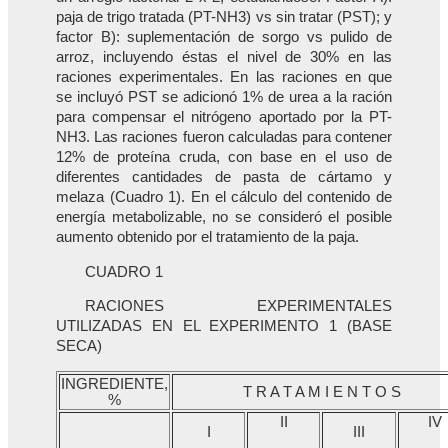
paja de trigo tratada (PT-NH3) vs sin tratar (PST); y
factor B): suplementación de sorgo vs pulido de
arroz, incluyendo éstas el nivel de 30% en las
raciones experimentales. En las raciones en que
se incluyó PST se adicionó 1% de urea a la ración
para compensar el nitrógeno aportado por la PT-
NH3. Las raciones fueron calculadas para contener
12% de proteína cruda, con base en el uso de
diferentes cantidades de pasta de cártamo y
melaza (Cuadro 1). En el cálculo del contenido de
energía metabolizable, no se consideró el posible
aumento obtenido por el tratamiento de la paja.
CUADRO 1
RACIONES EXPERIMENTALES
UTILIZADAS EN EL EXPERIMENTO 1 (BASE
SECA)
INGREDIENTE,
T R A T A M I E N T O S
%
II
IV
I
III