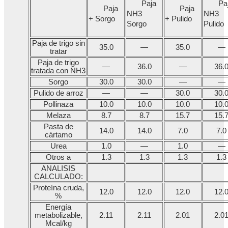
Paja
Pa
Paja
Paja
NH3
NH3
+ Sorgo
+ Pulido
Sorgo
Pulido
Paja de trigo sin
35.0
—
35.0
—
tratar
Paja de trigo
—
36.0
—
36.
tratada con NH3
Sorgo
30.0
30.0
—
—
Pulido de arroz
—
—
30.0
30.
Pollinaza
10.0
10.0
10.0
10.
Melaza
8.7
8.7
15.7
15.
Pasta de
14.0
14.0
7.0
7.0
cártamo
Urea
1.0
—
1.0
—
Otros a
1.3
1.3
1.3
1.3
ANALISIS
CALCULADO:
Proteína cruda,
12.0
12.0
12.0
12.
%
Energía
metabolizable,
2.11
2.11
2.01
2.0
Mcal/kg