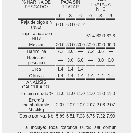
% HARINA DE
PAJA SIN
TRATADA
PESCADO:
TRATAR
NH3
0
3
6
0
3
6
Paja de trigo sin
60.0
60.0
61.2
—
—
—
tratar
Paja tratada con
—
—
—
61.4
62.0
62.6
NH3
Melaza
30.0
30.0
30.0
30.0
30.0
30.0
Harinolina
7.2
3.6
—
7.2
3.6
—
Harina de
—
3.0
6.0
—
3.0
6.0
pescado
Urea
1.4
1.4
1.4
—
—
—
Otros a
1.4
1.4
1.4
1.4
1.4
1.4
ANALISIS
CALCULADO:
Proteína cruda %
11.0
11.0
11.0
11.0
11.0
11.0
Energía
metabolizable,
2.07
2.07
2.07
2.07
2.06
2.07
Mcal/kg
Costo por Kg. $ b
5.99
6.51
7.08
6.75
7.32
7.90
a Incluye: roca fosfórica 0.7%; sal común