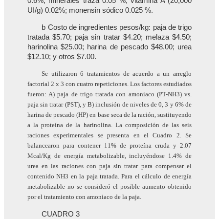
0.6%; minerales traza 0.05 %; vitamina A (20,000
UI/g) 0.02%; monensin sódico 0.025 %.
b Costo de ingredientes pesos/kg: paja de trigo
tratada $5.70; paja sin tratar $4.20; melaza $4.50;
harinolina $25.00; harina de pescado $48.00; urea
$12.10; y otros $7.00.
Se utilizaron 6 tratamientos de acuerdo a un arreglo
factorial 2 x 3 con cuatro repeticiones. Los factores estudiados
fueron: A) paja de trigo tratada con amoniaco (PT-NH3) vs.
paja sin tratar (PST), y B) inclusión de niveles de 0, 3 y 6% de
harina de pescado (HP) en base seca de la ración, sustituyendo
a la proteína de la harinolina. La composición de las seis
raciones experimentales se presenta en el Cuadro 2. Se
balancearon para contener 11% de proteína cruda y 2.07
Mcal/Kg de energía metabolizable, incluyéndose 1.4% de
urea en las raciones con paja sin tratar para compensar el
contenido NH3 en la paja tratada. Para el cálculo de energía
metabolizable no se consideró el posible aumento obtenido
por el tratamiento con amoniaco de la paja.
CUADRO 3