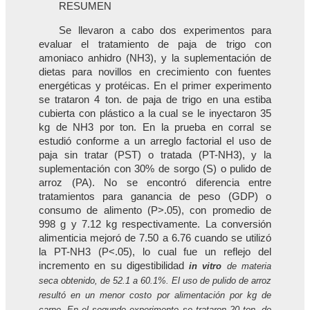
RESUMEN
Se llevaron a cabo dos experimentos para
evaluar el tratamiento de paja de trigo con
amoniaco anhidro (NH3), y la suplementación de
dietas para novillos en crecimiento con fuentes
energéticas y protéicas. En el primer experimento
se trataron 4 ton. de paja de trigo en una estiba
cubierta con plástico a la cual se le inyectaron 35
kg de NH3 por ton. En la prueba en corral se
estudió conforme a un arreglo factorial el uso de
paja sin tratar (PST) o tratada (PT-NH3), y la
suplementación con 30% de sorgo (S) o pulido de
arroz (PA). No se encontró diferencia entre
tratamientos para ganancia de peso (GDP) o
consumo de alimento (P>.05), con promedio de
998 g y 7.12 kg respectivamente. La conversión
alimenticia mejoró de 7.50 a 6.76 cuando se utilizó
la PT-NH3 (P<.05), lo cual fue un reflejo del
incremento en su digestibilidad
in vitro
de materia
seca obtenido, de 52.1 a 60.1%. El uso de pulido de arroz
resultó en un menor costo por alimentación por kg de
carne. En el segundo experimento se trataron 20 ton. de