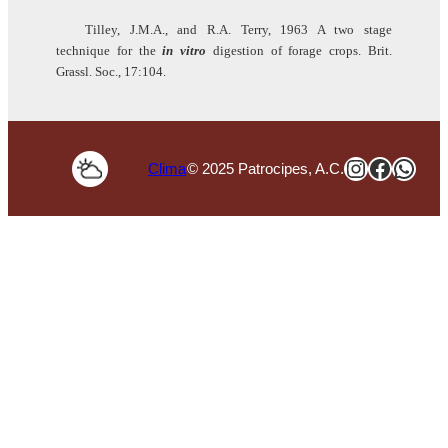
Tilley, J.M.A., and R.A. Terry, 1963 A two stage
technique for the
in vitro
digestion of forage crops. Brit.
Grassl. Soc., 17:104.
Instagra
Faceb
Wha
Clima
© 2025 Patrocipes, A.C.