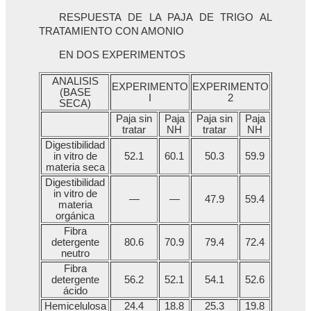
RESPUESTA DE LA PAJA DE TRIGO AL
TRATAMIENTO CON AMONIO
EN DOS EXPERIMENTOS
ANALISIS
EXPERIMENTO
EXPERIMENTO
(BASE
I
2
SECA)
Paja sin
Paja
Paja sin
Paja
tratar
NH
tratar
NH
Digestibilidad
in vitro de
52.1
60.1
50.3
59.9
materia seca
Digestibilidad
in vitro de
—
—
47.9
59.4
materia
orgánica
Fibra
detergente
80.6
70.9
79.4
72.4
neutro
Fibra
detergente
56.2
52.1
54.1
52.6
ácido
Hemicelulosa
24.4
18.8
25.3
19.8