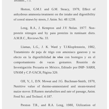
Technol., 7:1.
Horton, G.M.J. and G.M. Steacy, 1979, Effect of
anhydrous ammonia treatment on the intake and digestibility
of cereal straws by steers, J. Anim. Sci. 48:1239.
Leng, R.A., J. Kempton and J.V. Nolan. 1977. Non-
protein nitrogen and by pass proteins in ruminant diets.
A.M.R.C., Reviews No. 33.
Llamas, L.G., J. K. Ward y T.J.Klopfenstein, 1982,
Tratamiento de paja de trigo con amoniaco gaseoso y su
efecto en la digestibilidad
in vivo
con borregos y en el
comportamiento de vacas gestantes. Reunión de
Investigación Pecuaria en México, Editado por INIP- SARH,
UNAM y C.P.-UACH, Página 326.
OJI, V., I., D.N. Mowat and J.G. Buchman-Smith, 1979,
Nutritive value of thermo-ammoniated and steam-treated
maize stover. II Rumen metabolites and rate of passage, Anim.
Feed Sci. and Technol. 4:187.
Preston T.R., and R.A. Leng, 1980, Utilization of