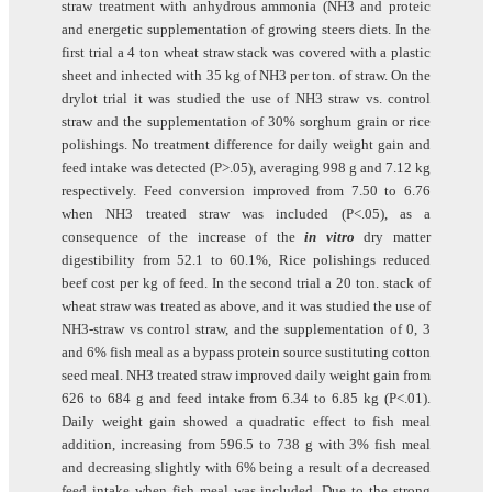
straw treatment with anhydrous ammonia (NH3 and proteic
and energetic supplementation of growing steers diets. In the
first trial a 4 ton wheat straw stack was covered with a plastic
sheet and inhected with 35 kg of NH3 per ton. of straw. On the
drylot trial it was studied the use of NH3 straw vs. control
straw and the supplementation of 30% sorghum grain or rice
polishings. No treatment difference for daily weight gain and
feed intake was detected (P>.05), averaging 998 g and 7.12 kg
respectively. Feed conversion improved from 7.50 to 6.76
when NH3 treated straw was included (P<.05), as a
consequence of the increase of the
in vitro
dry matter
digestibility from 52.1 to 60.1%, Rice polishings reduced
beef cost per kg of feed. In the second trial a 20 ton. stack of
wheat straw was treated as above, and it was studied the use of
NH3-straw vs control straw, and the supplementation of 0, 3
and 6% fish meal as a bypass protein source sustituting cotton
seed meal. NH3 treated straw improved daily weight gain from
626 to 684 g and feed intake from 6.34 to 6.85 kg (P<.01).
Daily weight gain showed a quadratic effect to fish meal
addition, increasing from 596.5 to 738 g with 3% fish meal
and decreasing slightly with 6% being a result of a decreased
feed intake when fish meal was included. Due to the strong