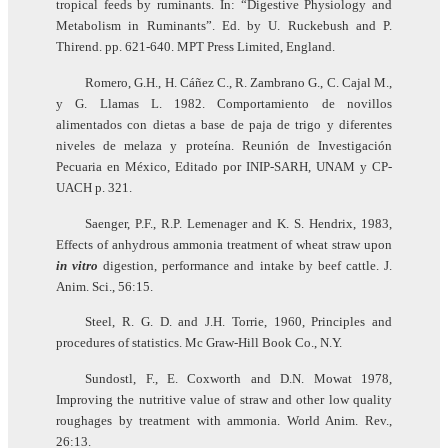
tropical feeds by ruminants. In: “Digestive Physiology and
Metabolism in Ruminants”. Ed. by U. Ruckebush and P.
Thirend. pp. 621-640. MPT Press Limited, England.
Romero, G.H., H. Cáñez C., R. Zambrano G., C. Cajal M.,
y G. Llamas L. 1982. Comportamiento de novillos
alimentados con dietas a base de paja de trigo y diferentes
niveles de melaza y proteína. Reunión de Investigación
Pecuaria en México, Editado por INIP-SARH, UNAM y CP-
UACH p. 321.
Saenger, P.F., R.P. Lemenager and K. S. Hendrix, 1983,
Effects of anhydrous ammonia treatment of wheat straw upon
in vitro
digestion, performance and intake by beef cattle. J.
Anim. Sci., 56:15.
Steel, R. G. D. and J.H. Torrie, 1960, Principles and
procedures of statistics. Mc Graw-Hill Book Co., N.Y.
Sundostl, F., E. Coxworth and D.N. Mowat 1978,
Improving the nutritive value of straw and other low quality
roughages by treatment with ammonia. World Anim. Rev.,
26:13.