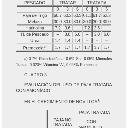
PESCADO
TRATAR
TRATADA
0
3
6
0
3
6
Paja de Trigo
60.7
60.3
60.9
61.1
61.7
62.3
Melaza
30.0
30.0
30.0
30.0
30.0
30.0
Harinolina
7.2
3.6
–
7.2
3.6
–
H. de Pescado
–
3.0
6.0
–
3.0
6.0
Urea
1.4
1.4
1.4
–
–
–
a)
1.7
1.7
1.7
1.7
1.7
1.7
Premezcla
a) 0.7% Roca fosfórica, 0.6% Sal, 0.05% Minerales
Trazas, 0.020% Vitamina “A”, 0.025% Rumensin
.
CUADRO 3
EVALUACIÓN DEL USO DE PAJA TRATADA
CON AMONÍACO
1/
EN EL CRECIMIENTO DE NOVILLOS
PAJA TRATADA
PAJA NO
CON
TRATADA
AMONIACO