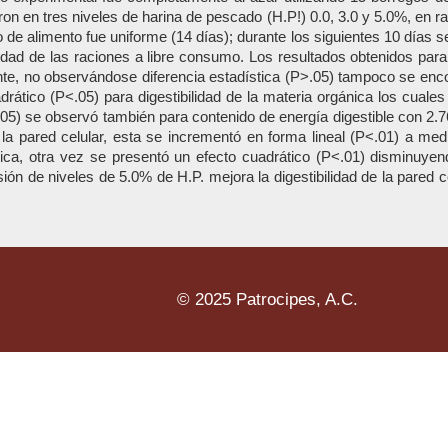
ieron en tres niveles de harina de pescado (H.P!) 0.0, 3.0 y 5.0%, en 
de alimento fue uniforme (14 días); durante los siguientes 10 días s
ilidad de las raciones a libre consumo. Los resultados obtenidos pa
te, no observándose diferencia estadística (P>.05) tampoco se encon
drático (P<.05) para digestibilidad de la materia orgánica los cuale
5) se observó también para contenido de energía digestible con 2.76
 la pared celular, esta se incrementó en forma lineal (P<.01) a med
lósica, otra vez se presentó un efecto cuadrático (P<.01) disminuye
ión de niveles de 5.0% de H.P. mejora la digestibilidad de la pared ce
© 2025 Patrocipes, A.C.