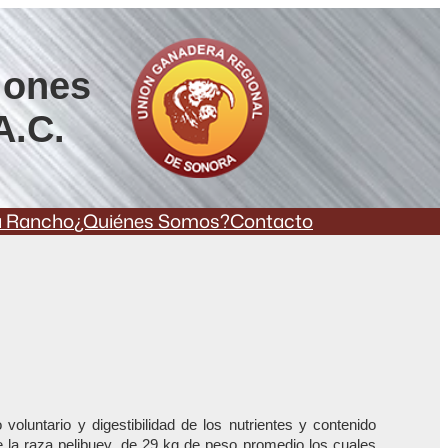
iones
A.C.
a Rancho
¿Quiénes Somos?
Contacto
oluntario y digestibilidad de los nutrientes y contenido
e la raza pelibuey, de 29 kg de peso promedio los cuales