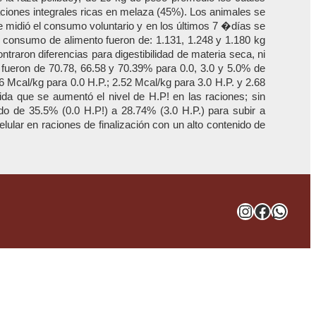
raciones integrales ricas en melaza (45%). Los animales se
e midió el consumo voluntario y en los últimos 7 �días se
ra consumo de alimento fueron de: 1.131, 1.248 y 1.180 kg
traron diferencias para digestibilidad de materia seca, ni
s fueron de 70.78, 66.58 y 70.39% para 0.0, 3.0 y 5.0% de
 Mcal/kg para 0.0 H.P.; 2.52 Mcal/kg para 3.0 H.P. y 2.68
ida que se aumentó el nivel de H.P! en las raciones; sin
ndo de 35.5% (0.0 H.P!) a 28.74% (3.0 H.P.) para subir a
lular en raciones de finalización con un alto contenido de
Instagra
Facebo
What