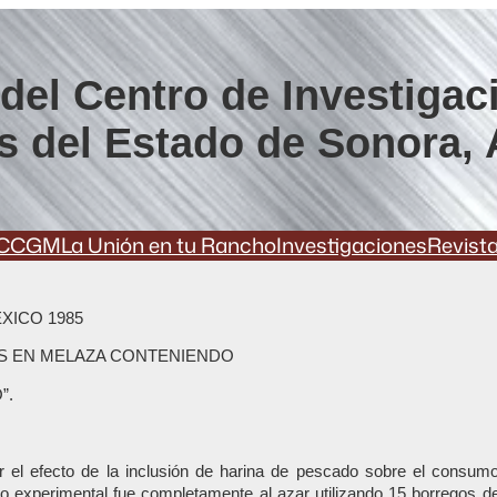
del Centro de Investigac
s del Estado de Sonora, 
CCGM
La Unión en tu Rancho
Investigaciones
Revist
XICO 1985
CAS EN MELAZA CONTENIENDO
”.
r el efecto de la inclusión de harina de pescado sobre el consumo v
eño experimental fue completamente al azar utilizando 15 borregos d