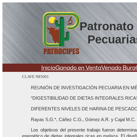
Saltar
al
contenido
Patronato 
Pecuaria
Inicio
Ganado en Venta
Venado Bura
CLAVE N85001
REUNIÓN DE INVESTIGACIÓN PECUARIA EN MÉ
“DIGESTIBILIDAD DE DIETAS INTEGRALES RI
DIFERENTES NIVELES DE HARINA DE PESCADO
Rayas S.G.*, Cáñez C.G., Gómez A.R. y Cajal M.C.
Los objetivos del presente trabajo fueron determina
energético de dietas integrales ricas en melaza. El dis