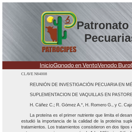
Saltar
al
contenido
Patronato 
Pecuaria
Inicio
Ganado en Venta
Venado Bura
CLAVE N84008
REUNIÓN DE INVESTIGACIÓN PECUARIA EN MÉ
SUPLEMENTACION DE VAQUILLAS EN PASTORE
H. Cáñez C.; R. Gómez A.*, H. Romero G., y C. Caja
La proteína es el primer nutriente que limita el desa
estudió la importancia de la calidad de la proteína su
tratamientos. Los tratamientos consistieron en dos tipo