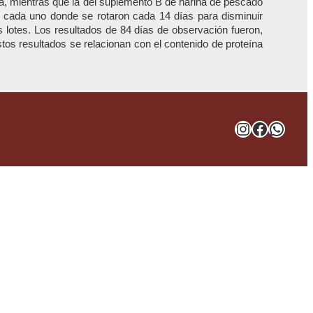
a, mientras que la del suplemento B de harina de pescado
el cada uno donde se rotaron cada 14 días para disminuir
 lotes. Los resultados de 84 días de observación fueron,
stos resultados se relacionan con el contenido de proteína
Instagra
Facebo
What