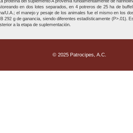
La proteína del suplemento A provenía fundamentalmente de harinolin
pastoreando en dos lotes separados, en 4 potreros de 25 ha de buff
ha/U.A.; el manejo y pesaje de los animales fue el mismo en los dos
 B 292 g de ganancia, siendo diferentes estadísticamente (P>.01). E
terior a la etapa de suplementación.
© 2025 Patrocipes, A.C.