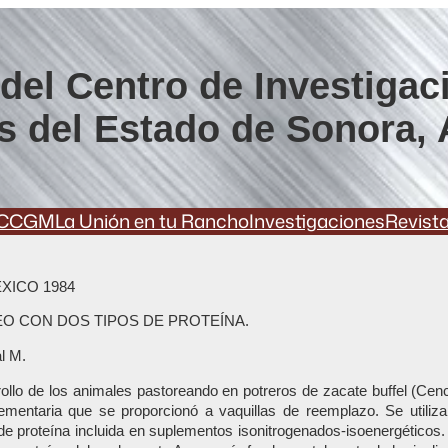
del Centro de Investigac
s del Estado de Sonora, 
CCGM
La Unión en tu Rancho
Investigaciones
Revist
XICO 1984
O CON DOS TIPOS DE PROTEÍNA.
l M.
rrollo de los animales pastoreando en potreros de zacate buffel (Cenc
plementaria que se proporcionó a vaquillas de reemplazo. Se utiliz
s de proteína incluida en suplementos isonitrogenados-isoenergéti