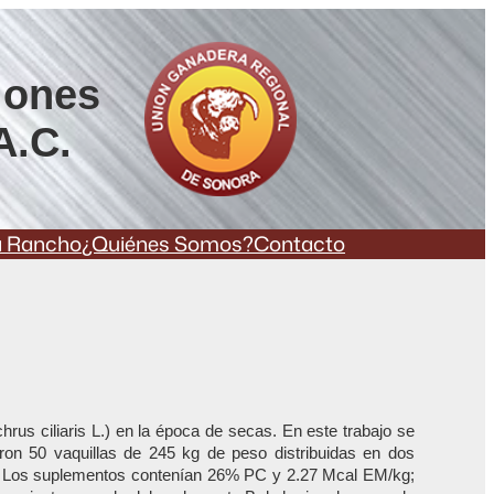
iones
A.C.
a Rancho
¿Quiénes Somos?
Contacto
hrus ciliaris L.) en la época de secas. En este trabajo se
aron 50 vaquillas de 245 kg de peso distribuidas en dos
cos. Los suplementos contenían 26% PC y 2.27 Mcal EM/kg;