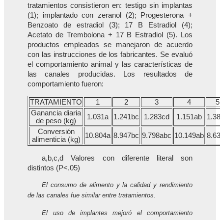
tratamientos consistieron en: testigo sin implantas
(1); implantado con zeranol (2); Progesterona +
Benzoato de estradiol (3); 17 B Estradiol (4);
Acetato de Trembolona + 17 B Estradiol (5). Los
productos empleados se manejaron de acuerdo
con las instrucciones de los fabricantes. Se evaluó
el comportamiento animal y las características de
las canales producidas. Los resultados de
comportamiento fueron:
TRATAMIENTO
1
2
3
4
5
Ganancia diaria
1.031a
1.241bc
1.283cd
1.151ab
1.3
de peso (kg)
Conversión
10.804a
8.947bc
9.798abc
10.149ab
8.6
alimenticia (kg)
a,b,c,d Valores con diferente literal son
distintos (P<.05)
El consumo de alimento y la calidad y rendimiento
de las canales fue similar entre tratamientos.
El uso de implantes mejoró el comportamiento