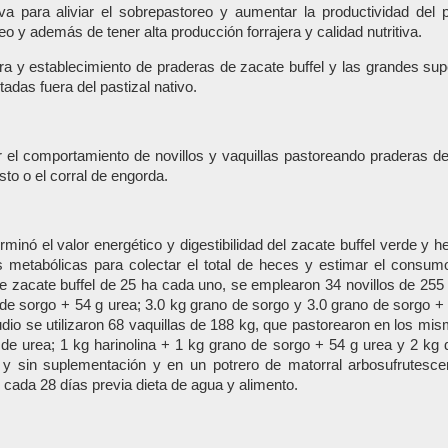
iva para aliviar el sobrepastoreo y aumentar la productividad de
eo y además de tener alta producción forrajera y calidad nutritiva.
ra y establecimiento de praderas de zacate buffel y las grandes su
tadas fuera del pastizal nativo.
ar el comportamiento de novillos y vaquillas pastoreando praderas d
to o el corral de engorda.
minó el valor energético y digestibilidad del zacate buffel verde y h
as metabólicas para colectar el total de heces y estimar el consu
e zacate buffel de 25 ha cada uno, se emplearon 34 novillos de 255 
 sorgo + 54 g urea; 3.0 kg grano de sorgo y 3.0 grano de sorgo + 
tudio se utilizaron 68 vaquillas de 188 kg, que pastorearon en los mi
g de urea; 1 kg harinolina + 1 kg grano de sorgo + 54 g urea y 2 kg
n y sin suplementación y en un potrero de matorral arbosufrutesc
 cada 28 días previa dieta de agua y alimento.