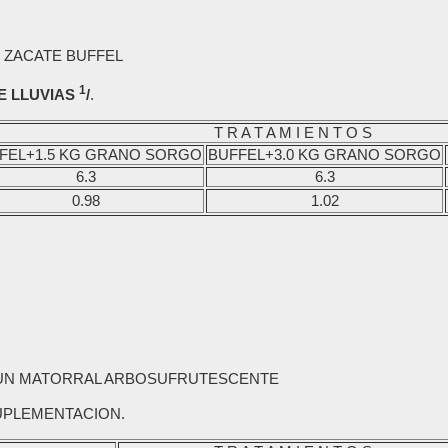
 ZACATE BUFFEL
1
E LLUVIAS
/
.
T R A T A M I E N T O S
FEL+1.5 KG GRANO SORGO
BUFFEL+3.0 KG GRANO SORGO
6.3
6.3
0.98
1.02
 UN MATORRAL ARBOSUFRUTESCENTE
SUPLEMENTACION.