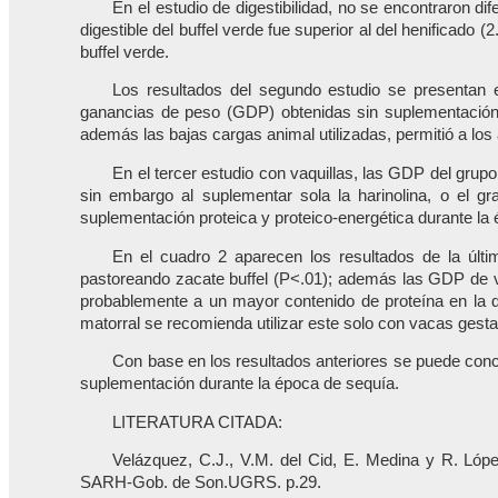
En el estudio de digestibilidad, no se encontraron d
digestible del buffel verde fue superior al del henificad
buffel verde.
Los resultados del segundo estudio se presentan e
ganancias de peso (GDP) obtenidas sin suplementación (9
además las bajas cargas animal utilizadas, permitió a lo
En el tercer estudio con vaquillas, las GDP del gru
sin embargo al suplementar sola la harinolina, o el 
suplementación proteica y proteico-energética durante la é
En el cuadro 2 aparecen los resultados de la últ
pastoreando zacate buffel (P<.01); además las GDP de va
probablemente a un mayor contenido de proteína en la di
matorral se recomienda utilizar este solo con vacas gesta
Con base en los resultados anteriores se puede conclu
suplementación durante la época de sequía.
LITERATURA CITADA:
Velázquez, C.J., V.M. del Cid, E. Medina y R. Lópe
SARH-Gob. de Son.UGRS. p.29.