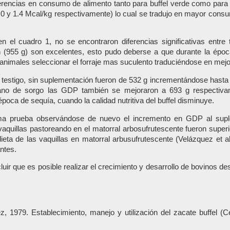
iferencias en consumo de alimento tanto para buffel verde como para
o (2.0 y 1.4 Mcal/kg respectivamente) lo cual se tradujo en mayor con
n el cuadro 1, no se encontraron diferencias significativas entre
55 g) son excelentes, esto pudo deberse a que durante la época de
s animales seleccionar el forraje mas suculento traduciéndose en me
po testigo, sin suplementación fueron de 532 g incrementándose hast
grano de sorgo las GDP también se mejoraron a 693 g respectiva
poca de sequía, cuando la calidad nutritiva del buffel disminuye.
ima prueba observándose de nuevo el incremento en GDP al suplem
quillas pastoreando en el matorral arbosufrutescente fueron superio
eta de las vaquillas en matorral arbusufrutescente (Velázquez et 
ntes.
ir que es posible realizar el crecimiento y desarrollo de bovinos de
z, 1979. Establecimiento, manejo y utilización del zacate buffel 