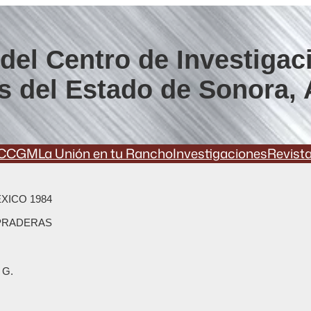
del Centro de Investigac
s del Estado de Sonora, 
CCGM
La Unión en tu Rancho
Investigaciones
Revist
XICO 1984
 PRADERAS
 G.