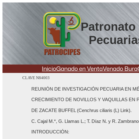
Saltar
al
contenido
Patronato 
Pecuaria
Inicio
Ganado en Venta
Venado Bura
CLAVE N84003
REUNIÓN DE INVESTIGACIÓN PECUARIA EN MÉ
CRECIMIENTO DE NOVILLOS Y VAQUILLAS EN
DE ZACATE BUFFEL (Cenchrus ciliaris (L) Link).
C. Cajal M.*, G. Llamas L.; T. Díaz N. y R. Zambrano
INTRODUCCIÓN: