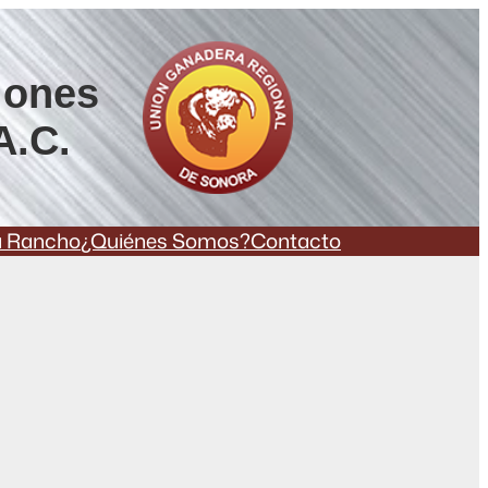
iones
A.C.
a Rancho
¿Quiénes Somos?
Contacto