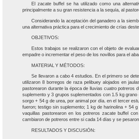
El zacate buffel se ha utilizado como una alternat
principalmente a su gran resistencia a la sequía, al pastor
Considerando la aceptación del ganadero a la siemb
una alternativa práctica para el crecimiento de crías deste
OBJETIVOS:
Estos trabajos se realizaron con el objeto de evalu
empadre o incrementar el peso de los novillos para el abas
MATERIAL Y MÉTODOS:
Se llevaron a cabo 4 estudios. En el primero se deter
utilizaron 8 borregos de raza pelibuey alojados en jaul
pastorearon durante la época de lluvias cuatro potreros d
suplemento y 3 grupos suplementados con 1.5 kg grano de
sorgo + 54 g de urea, por animal por día. en el tercer es
fueron; testigo sin suplemento; 1 kg de harinolina + 54 
vaquillas pastorearon en los potreros zacate buffel co
cambiaron de potreros entre si cada 14 días y se pesaron
RESULTADOS Y DISCUSIÓN: