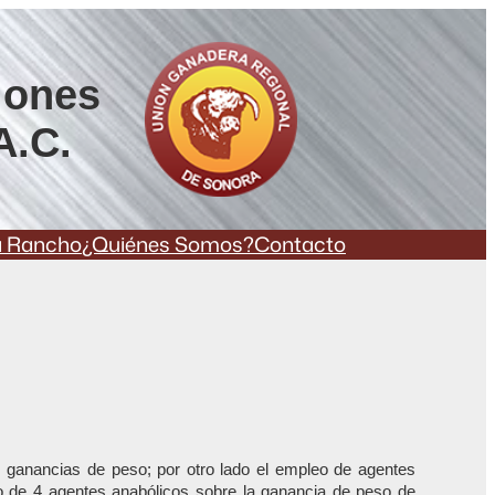
iones
A.C.
a Rancho
¿Quiénes Somos?
Contacto
as ganancias de peso; por otro lado el empleo de agentes
to de 4 agentes anabólicos sobre la ganancia de peso de