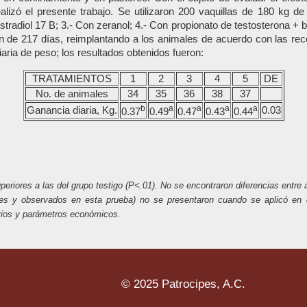
alizó el presente trabajo. Se utilizaron 200 vaquillas de 180 kg d
estradiol 17 B; 3.- Con zeranol; 4.- Con propionato de testosterona + 
n de 217 días, reimplantando a los animales de acuerdo con las re
aria de peso; los resultados obtenidos fueron:
TRATAMIENTOS
1
2
3
4
5
DE
No. de animales
34
35
36
38
37
b
a
a
a
a
Ganancia diaria, Kg.
0.03
0.37
0.49
0.47
0.43
0.44
eriores a las del grupo testigo (P<.01). No se encontraron diferencias entre 
ntes y observados en esta prueba) no se presentaron cuando se aplicó en
arios y parámetros económicos.
© 2025 Patrocipes, A.C.