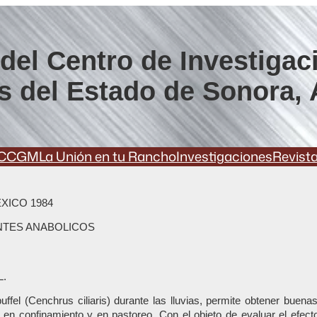
del Centro de Investigac
s del Estado de Sonora, 
CCGM
La Unión en tu Rancho
Investigaciones
Revist
XICO 1984
NTES ANABOLICOS
L.
uffel (Cenchrus ciliaris) durante las lluvias, permite obtener buen
en confinamiento y en pastoreo. Con el objeto de evaluar el efec