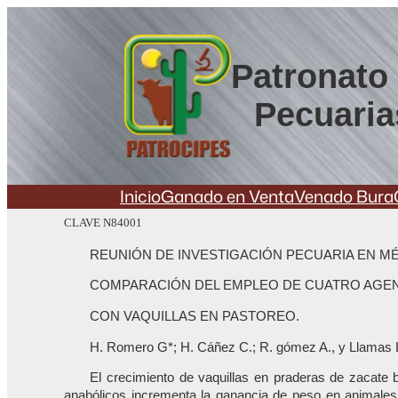
Saltar
al
contenido
Patronato 
Pecuaria
Inicio
Ganado en Venta
Venado Bura
CLAVE N84001
REUNIÓN DE INVESTIGACIÓN PECUARIA EN MÉ
COMPARACIÓN DEL EMPLEO DE CUATRO AGE
CON VAQUILLAS EN PASTOREO.
H. Romero G*; H. Cáñez C.; R. gómez A., y Llamas 
El crecimiento de vaquillas en praderas de zacate b
anabólicos incrementa la ganancia de peso en animales 