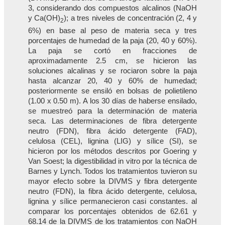
3, considerando dos compuestos alcalinos (NaOH
y Ca(OH)
); a tres niveles de concentración (2, 4 y
2
6%) en base al peso de materia seca y tres
porcentajes de humedad de la paja (20, 40 y 60%).
La paja se cortó en fracciones de
aproximadamente 2.5 cm, se hicieron las
soluciones alcalinas y se rociaron sobre la paja
hasta alcanzar 20, 40 y 60% de humedad;
posteriormente se ensiló en bolsas de polietileno
(1.00 x 0.50 m). A los 30 días de haberse ensilado,
se muestreó para la determinación de materia
seca. Las determinaciones de fibra detergente
neutro (FDN), fibra ácido detergente (FAD),
celulosa (CEL), lignina (LIG) y sílice (SI), se
hicieron por los métodos descritos por Goering y
Van Soest; la digestibilidad in vitro por la técnica de
Barnes y Lynch. Todos los tratamientos tuvieron su
mayor efecto sobre la DIVMS y fibra detergente
neutro (FDN), la fibra ácido detergente, celulosa,
lignina y sílice permanecieron casi constantes. al
comparar los porcentajes obtenidos de 62.61 y
68.14 de la DIVMS de los tratamientos con NaOH