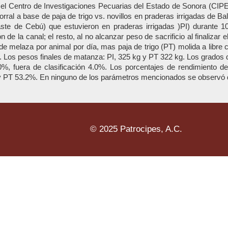
n el Centro de Investigaciones Pecuarias del Estado de Sonora (CIP
orral a base de paja de trigo vs. novillos en praderas irrigadas de Ball
aste de Cebú) que estuvieron en praderas irrigadas )PI) durante 1
de la canal; el resto, al no alcanzar peso de sacrificio al finalizar
 de melaza por animal por día, mas paja de trigo (PT) molida a lib
 g. Los pesos finales de matanza: PI, 325 kg y PT 322 kg. Los grados 
, fuera de clasificación 4.0%. Los porcentajes de rendimiento de 
 PT 53.2%. En ninguno de los parámetros mencionados se observó dif
© 2025 Patrocipes, A.C.