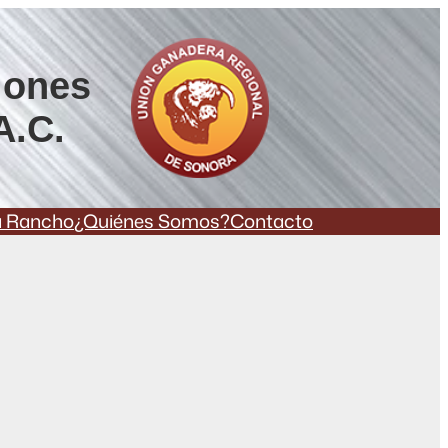
iones
A.C.
a Rancho
¿Quiénes Somos?
Contacto