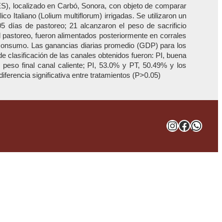
ES), localizado en Carbó, Sonora, con objeto de comparar
ico Italiano (Lolium multiflorum) irrigadas. Se utilizaron un
05 días de pastoreo; 21 alcanzaron el peso de sacrificio
 el pastoreo, fueron alimentados posteriormente en corrales
re consumo. Las ganancias diarias promedio (GDP) para los
de clasificación de las canales obtenidos fueron: PI, buena
peso final canal caliente; PI, 53.0% y PT, 50.49% y los
erencia significativa entre tratamientos (P>0.05)
Instagra
Facebo
What