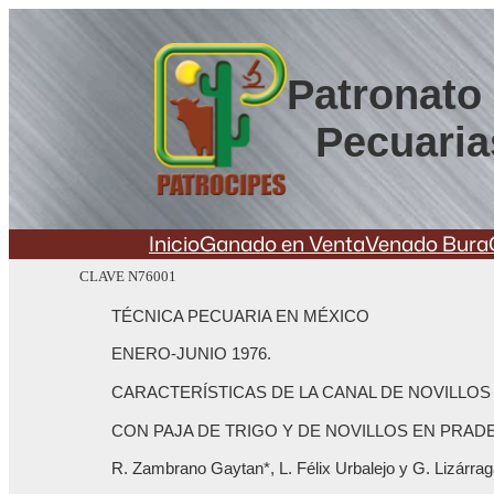
Saltar
al
contenido
Patronato 
Pecuaria
Inicio
Ganado en Venta
Venado Bura
CLAVE N76001
TÉCNICA PECUARIA EN MÉXICO
ENERO-JUNIO 1976.
CARACTERÍSTICAS DE LA CANAL DE NOVILLOS
CON PAJA DE TRIGO Y DE NOVILLOS EN PRAD
R. Zambrano Gaytan*, L. Félix Urbalejo y G. Lizárrag