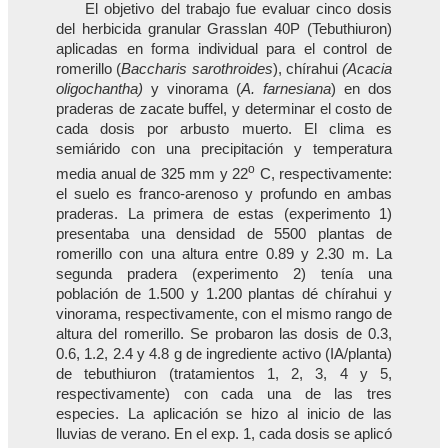
El objetivo del trabajo fue evaluar cinco dosis
del herbicida granular Grasslan 40P (Tebuthiuron)
aplicadas en forma individual para el control de
romerillo (
Baccharis sarothroides
), chírahui
(Acacia
oligochantha)
y vinorama (
A. farnesiana
) en dos
praderas de zacate buffel, y determinar el costo de
cada dosis por arbusto muerto. El clima es
semiárido con una precipitación y temperatura
o
media anual de 325 mm y 22
C, respectivamente:
el suelo es franco-arenoso y profundo en ambas
praderas. La primera de estas (experimento 1)
presentaba una densidad de 5500 plantas de
romerillo con una altura entre 0.89 y 2.30 m. La
segunda pradera (experimento 2) tenía una
población de 1.500 y 1.200 plantas dé chírahui y
vinorama, respectivamente, con el mismo rango de
altura del romerillo. Se probaron las dosis de 0.3,
0.6, 1.2, 2.4 y 4.8 g de ingrediente activo (IA/planta)
de tebuthiuron (tratamientos 1, 2, 3, 4 y 5,
respectivamente) con cada una de las tres
especies. La aplicación se hizo al inicio de las
lluvias de verano. En el exp. 1, cada dosis se aplicó