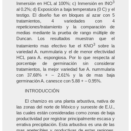
3
Inmersión en HCL al 100%; c) Inmersión en INO
al 0.2%; d) Exposición a baja temperatura (0 C) y el
testigo. El diseño fue en bloques al azar con 5
tratamientos, 4 variedades con 4
repeticiones/tratamiento y la comparación de
medias mediante la prueba de rango múltiple de
Duncan. Los resultados muestran que el
3
tratamiento mas efectivo fue el KNO
sobre la
variedad A. nummularia y el de menor efectividad
HCL para A. espongiosa. Por lo que respecta al
porcentaje de germinación sin considerar
tratamientos, la mejor variedad fue A. nummularia
con 37.68% + – 2.61% y la de mas baja
germinación A. canesce con 5.88 + – 0.95%.
INTRODUCCIÓN
El chamizo es una planta arbustiva, nativa de
las zonas del norte de México y suroeste de E.U.,
las cuales están consideradas como zonas de baja
productividad por registrar principalmente escasa y
errativa precipitación. Esta arbustiva es una de las
mas apetecibles y productivas de estas regiones,