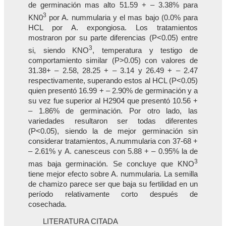
de germinación mas alto 51.59 + – 3.38% para
3
KN0
por A. nummularia y el mas bajo (0.0% para
HCL por A. expongiosa. Los tratamientos
mostraron por su parte diferencias (P<0.05) entre
3
si, siendo KNO
, temperatura y testigo de
comportamiento similar (P>0.05) con valores de
31.38+ – 2.58, 28.25 + – 3.14 y 26.49 + – 2.47
respectivamente, superando estos al HCL (P<0.05)
quien presentó 16.99 + – 2.90% de germinación y a
su vez fue superior al H2904 que presentó 10.56 +
– 1.86% de germinación. Por otro lado, las
variedades resultaron ser todas diferentes
(P<0.05), siendo la de mejor germinación sin
considerar tratamientos, A.nummularia con 37-68 +
– 2.61% y A. canesceus con 5.88 + – 0.95% la de
3
mas baja germinación. Se concluye que KNO
tiene mejor efecto sobre A. nummularia. La semilla
de chamizo parece ser que baja su fertilidad en un
período relativamente corto después de
cosechada.
LITERATURA CITADA