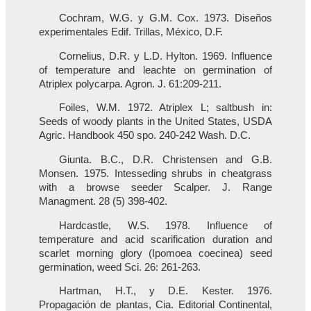
Cochram, W.G. y G.M. Cox. 1973. Diseños
experimentales Edif. Trillas, México, D.F.
Cornelius, D.R. y L.D. Hylton. 1969. Influence
of temperature and leachte on germination of
Atriplex polycarpa. Agron. J. 61:209-211.
Foiles, W.M. 1972. Atriplex L; saltbush in:
Seeds of woody plants in the United States, USDA
Agric. Handbook 450 spo. 240-242 Wash. D.C.
Giunta. B.C., D.R. Christensen and G.B.
Monsen. 1975. Intesseding shrubs in cheatgrass
with a browse seeder Scalper. J. Range
Managment. 28 (5) 398-402.
Hardcastle, W.S. 1978. Influence of
temperature and acid scarification duration and
scarlet morning glory (Ipomoea coecinea) seed
germination, weed Sci. 26: 261-263.
Hartman, H.T., y D.E. Kester. 1976.
Propagación de plantas, Cia. Editorial Continental,