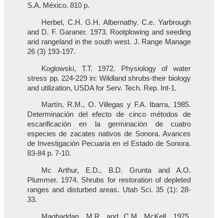
S.A. México. 810 p.
Herbel, C.H. G.H. Albernathy. C.e. Yarbrough
and D. F. Garaner. 1973. Rootplowing and seeding
arid rangeland in the south west. J. Range Manage
26 (3) 193-197.
Koglowski, T.T. 1972. Physiology of water
stress pp. 224-229 in: Wildland shrubs-their biology
and utilization, USDA for Serv. Tech. Rep. Int-1.
Martín, R.M., O. Villegas y F.A. Ibarra, 1985.
Determinación del efecto de cinco métodos de
escarificación en la germinación de cuatro
especies de zacates nativos de Sonora. Avances
de Investigación Pecuaria en el Estado de Sonora.
83-84 p. 7-10.
Mc Arthur, E.D., B.D. Grunta and A.O.
Plummer. 1974. Shrubs for restoration of depleted
ranges and disturbed areas. Utah Sci. 35 (1): 28-
33.
Maghaddan, M.R. and C.M. McKell. 1975.