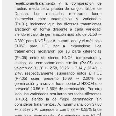
repeticiones/tratamiento y la comparación de
medias mediante la prueba de rango múltiple de
Duncan. Los resultados mostraron fuerte
interacción entre tratamientos y variedades
(P<.01), indicando que los diversos tratamientos
afectaron en forma diferente a cada variedad,
siendo el valor de germinación más alto de 51.59 +-
3
3.38% para KNO
por A. nummularia y el más bajo
(0.0%) para HCL por A. expongiosa. Los
tratamientos mostraron por su parte diferencias
3
(P<.05) entre sí, siendo KNO
, temperatura y
testigo, de comportamiento similar (P>.05) con
valores de 31.38 +- 2.58, 28.25 +- 3.14 y 26.49 +-
2.47, respectivamente, superando éstos al HCL
(P<.05) quien presentó 16.99 +- 2.90% de
germinación y a su vez fue superior al H2SO4 que
presentó 10.56 +- 1.86% de germinación. Por otro
lado, las variedades resultaron ser todas diferentes
(P<.05), siendo la de mejor germinación sin
considerar tratamientos, A. nummularia con 37.68
+- 2.61% y A. canescens con 5.88 +- 0.95% la de
3