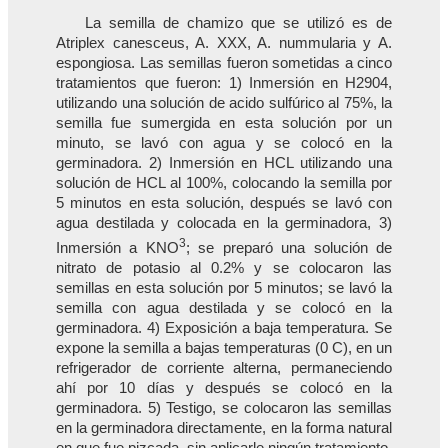
La semilla de chamizo que se utilizó es de
Atriplex canesceus, A. XXX, A. nummularia y A.
espongiosa. Las semillas fueron sometidas a cinco
tratamientos que fueron: 1) Inmersión en H2904,
utilizando una solución de acido sulfúrico al 75%, la
semilla fue sumergida en esta solución por un
minuto, se lavó con agua y se colocó en la
germinadora. 2) Inmersión en HCL utilizando una
solución de HCL al 100%, colocando la semilla por
5 minutos en esta solución, después se lavó con
agua destilada y colocada en la germinadora, 3)
3
Inmersión a KNO
; se preparó una solución de
nitrato de potasio al 0.2% y se colocaron las
semillas en esta solución por 5 minutos; se lavó la
semilla con agua destilada y se colocó en la
germinadora. 4) Exposición a baja temperatura. Se
expone la semilla a bajas temperaturas (0 C), en un
refrigerador de corriente alterna, permaneciendo
ahí por 10 días y después se colocó en la
germinadora. 5) Testigo, se colocaron las semillas
en la germinadora directamente, en la forma natural
en que fue pizcada, sin aplicarle ningún tratamiento.