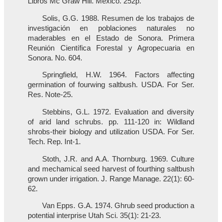
Libros Mc Graw Hill. México. 252p.
Solis, G.G. 1988. Resumen de los trabajos de
investigación en poblaciones naturales no
maderables en el Estado de Sonora. Primera
Reunión Científica Forestal y Agropecuaria en
Sonora. No. 604.
Springfield, H.W. 1964. Factors affecting
germination of fourwing saltbush. USDA. For Ser.
Res. Note-25.
Stebbins, G.L. 1972. Evaluation and diversity
of arid land schrubs. pp. 111-120 in: Wildland
shrobs-their biology and utilization USDA. For Ser.
Tech. Rep. Int-1.
Stoth, J.R. and A.A. Thornburg. 1969. Culture
and mechamical seed harvest of fourthing saltbush
grown under irrigation. J. Range Manage. 22(1): 60-
62.
Van Epps. G.A. 1974. Ghrub seed production a
potential interprise Utah Sci. 35(1): 21-23.