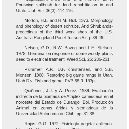
Fourwing saltbush for land rehabilitation in and
Utah. Utah Sci. 36(3): 114-116.
Morton, H.L. and H.M. Hull. 1973. Morphology
and phenology of desert schrubs, Arid Shrublands-
procedines of the third work shop of the U.S.
Australia Rangeland Panel Tucson Az. p.39-46.
Nelson, G.D., R.W. Boveg and L.E. Stetson.
1978. Germination response of some woody plants
seed to electrical tratment. Weed Sci. 26: 286-291.
Plummer, A.P., D.F. christensen, and S.B.
Monsen. 1968. Restoring big game range in Utah.
Utah Div. Fish and game. PVB 68-3. 183p.
Quiñones, J.J. y A. Pérez, 1989. Evaluación
indirecta de la biomasa de Atriplex canesceus en el
noroeste del Estado de Durango. Bol. Producción
Animal en zonas áridas y semiaridas de la
Universidad Autónoma de Chih. pp. 31-38.
Rojas, G.G. 1972. Fisiología vegetal aplicada.