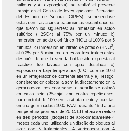
halimus y A. expongiosa), se realizó el presente
trabajo en el Centro de Investigaciones Pecuarias
del Estado de Sonora (CIPES), sometiéndose
estas semillas a cinco tratamientos escarificadores
que fueron los siguientes: a) Inmersión en ácido
sulfúrico (H2SO4) al 75% por un minuto; b)
Inmersión en ácido clorhídrico (HCL) al 100% por 5
3
minutos; c) Inmersión en nitrato de potasio (KNO
)
al 0.2% por 5 minutos, en estos tres tratamientos
después de que la semilla había sido expuesta al
reactivo, fue lavada con agua destilada; d)
exposición a baja temperatura (0 C) durante 10 d
en un refrigerador de corriente alterna y e) Testigo,
consistente en colocar la semilla directamente en la
germinadora, posteriormente la semilla se colocó
en cajas petri (25/caja) con cuatro repeticiones,
para un total de 100 semillas/tratamiento y puestas
en una germinadora 1000-FAAT, durante 45 d a una
temperatura promedio de 26 C. El trabajo se realizó
en tres períodos (bloques) de aproximadamente 4
meses cada uno, utilizando un diseño de bloques al
azar con 5 tratamientos, 4 variedades con 4