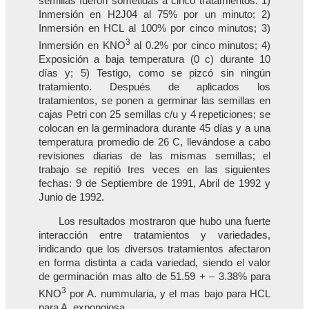
semillas fueron sometidas a cinco tratamientos: 1)
Inmersión en H2J04 al 75% por un minuto; 2)
Inmersión en HCL al 100% por cinco minutos; 3)
3
Inmersión en KNO
al 0.2% por cinco minutos; 4)
Exposición a baja temperatura (0 c) durante 10
días y; 5) Testigo, como se pizcó sin ningún
tratamiento. Después de aplicados los
tratamientos, se ponen a germinar las semillas en
cajas Petri con 25 semillas c/u y 4 repeticiones; se
colocan en la germinadora durante 45 días y a una
temperatura promedio de 26 C, llevándose a cabo
revisiones diarias de las mismas semillas; el
trabajo se repitió tres veces en las siguientes
fechas: 9 de Septiembre de 1991, Abril de 1992 y
Junio de 1992.
Los resultados mostraron que hubo una fuerte
interacción entre tratamientos y variedades,
indicando que los diversos tratamientos afectaron
en forma distinta a cada variedad, siendo el valor
de germinación mas alto de 51.59 + – 3.38% para
3
KNO
por A. nummularia, y el mas bajo para HCL
para A. expongiosa.