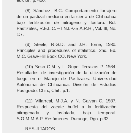
edición. p. 400.
(8) Sánchez, B.C. Comportamiento forrajero
de un pastizal mediano en la sierra de Chihuahua
bajo fertilización de nitrógeno y fósforo. Bol.
Pastizales, R.E.L.C. – I.N.I.P.-S.A.R.H., Vol. III, No.
1:7.
(9) Steele, R.G.D. and J.H. Torrie, 1980.
Principles and procedures of statistics. 2nd. Ed.
M.C. Graw-Hill Book CO. New York.
(10) Sosa C.M. y L. Gupe. Terrazas P. 1984.
Resultados de investigación de la utilización de
fuego en el Manejo de Pastizales. Universidad
Autónoma de Chihuahua. División de Estudios
Postgrado. Chih., Chih. p.1.
(11) Villarreal, M.J.A. y N. Galvan C. 1987.
Respuesta del zacate buffel a la fertilización
nitrogenada y fosfatada, bajo temporal.
S.O.M.M.A.P. Resúmenes. Durango, Dgo. p.32.
RESULTADOS