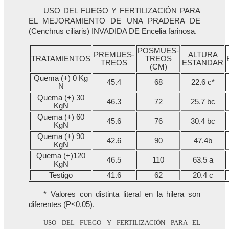
USO DEL FUEGO Y FERTILIZACIÓN PARA
EL MEJORAMIENTO DE UNA PRADERA DE
(Cenchrus ciliaris) INVADIDA DE Encelia farinosa.
POSMUES-
PREMUES-
ALTURA
TRATAMIENTOS
TREOS
TREOS
ESTANDAR
(CM)
Quema (+) 0 Kg
45.4
68
22.6 c*
N
Quema (+) 30
46.3
72
25.7 bc
KgN
Quema (+) 60
45.6
76
30.4 bc
KgN
Quema (+) 90
42.6
90
47.4b
KgN
Quema (+)120
46.5
110
63.5 a
KgN
Testigo
41.6
62
20.4 c
* Valores con distinta literal en la hilera son
diferentes (P<0.05).
USO DEL FUEGO Y FERTILIZACIÓN PARA EL