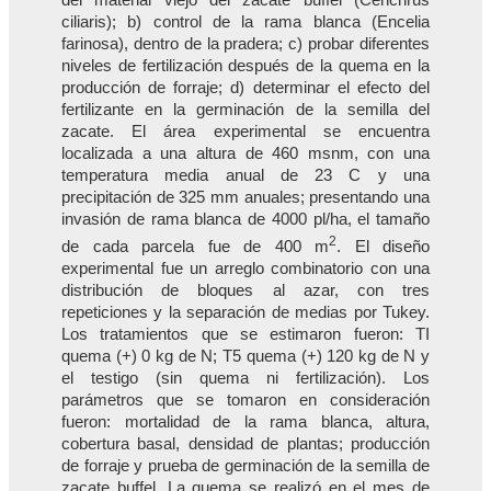
ciliaris); b) control de la rama blanca (Encelia
farinosa), dentro de la pradera; c) probar diferentes
niveles de fertilización después de la quema en la
producción de forraje; d) determinar el efecto del
fertilizante en la germinación de la semilla del
zacate. El área experimental se encuentra
localizada a una altura de 460 msnm, con una
temperatura media anual de 23 C y una
precipitación de 325 mm anuales; presentando una
invasión de rama blanca de 4000 pl/ha, el tamaño
2
de cada parcela fue de 400 m
. El diseño
experimental fue un arreglo combinatorio con una
distribución de bloques al azar, con tres
repeticiones y la separación de medias por Tukey.
Los tratamientos que se estimaron fueron: TI
quema (+) 0 kg de N; T5 quema (+) 120 kg de N y
el testigo (sin quema ni fertilización). Los
parámetros que se tomaron en consideración
fueron: mortalidad de la rama blanca, altura,
cobertura basal, densidad de plantas; producción
de forraje y prueba de germinación de la semilla de
zacate buffel. La quema se realizó en el mes de