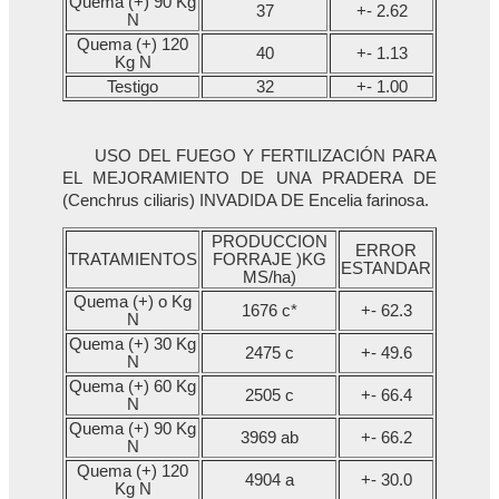
Quema (+) 90 Kg
37
+- 2.62
N
Quema (+) 120
40
+- 1.13
Kg N
Testigo
32
+- 1.00
USO DEL FUEGO Y FERTILIZACIÓN PARA
EL MEJORAMIENTO DE UNA PRADERA DE
(Cenchrus ciliaris) INVADIDA DE Encelia farinosa.
PRODUCCION
ERROR
TRATAMIENTOS
FORRAJE )KG
ESTANDAR
MS/ha)
Quema (+) o Kg
1676 c*
+- 62.3
N
Quema (+) 30 Kg
2475 c
+- 49.6
N
Quema (+) 60 Kg
2505 c
+- 66.4
N
Quema (+) 90 Kg
3969 ab
+- 66.2
N
Quema (+) 120
4904 a
+- 30.0
Kg N