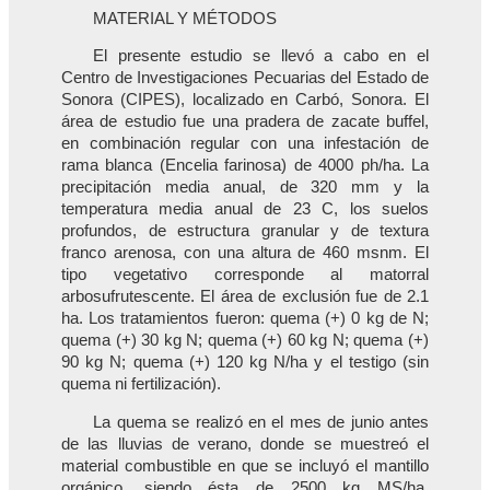
MATERIAL Y MÉTODOS
El presente estudio se llevó a cabo en el
Centro de Investigaciones Pecuarias del Estado de
Sonora (CIPES), localizado en Carbó, Sonora. El
área de estudio fue una pradera de zacate buffel,
en combinación regular con una infestación de
rama blanca (Encelia farinosa) de 4000 ph/ha. La
precipitación media anual, de 320 mm y la
temperatura media anual de 23 C, los suelos
profundos, de estructura granular y de textura
franco arenosa, con una altura de 460 msnm. El
tipo vegetativo corresponde al matorral
arbosufrutescente. El área de exclusión fue de 2.1
ha. Los tratamientos fueron: quema (+) 0 kg de N;
quema (+) 30 kg N; quema (+) 60 kg N; quema (+)
90 kg N; quema (+) 120 kg N/ha y el testigo (sin
quema ni fertilización).
La quema se realizó en el mes de junio antes
de las lluvias de verano, donde se muestreó el
material combustible en que se incluyó el mantillo
orgánico, siendo ésta de 2500 kg MS/ha.