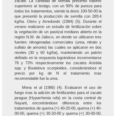
zacate. La cantidad de semilla presentó valores
superiores al testigo, con un 90% de pureza para
todos los tratamientos, siendo la dosis 100-50-00 la
que presentó la producción de semilla con 269.4
kg/ha. Otero y Arredondo (1984) (5). Durante el
verano realizaron un estudio de fertilización sobre
la vegetación de un pastizal mediano abierto en la
región N.W. de Jalisco, en donde se utilizaron tres
fuentes nitrogenadas comerciales (urea, nitrato y
sulfato de amonio) las cuales se aplicaron en dos
niveles (30 y 60 kg/ha), manteniendo un patrón
definido en la respuesta lográndose incrementarse
78 y 73% respectivamente los zacates Aristida
spp. y Boutelova scorpioides, considerándose el
precio por kg de N el tratamiento mas
recomendable fue la urea.
Mena et al (1986) (4). Evaluaron el uso de
fuego mas la adición de fertilizantes para el zacate
jaragua (Hyparrhenia rufa) en la costa central de
Nayarit, encontrándose diferencia entre los
tratamientos de quema (+) 40-20-00, quema (+) 40-
00-00, quema (+) 30-20-00 y quema (+) 30-00-00.