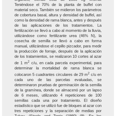
Teniéndose el 70% de la planta de buffel con
material seco. También se midieron los parámetros
de cobertura basal, altura y densidad de buffel, así
como la densidad de rama blanca, antes y después
de las aplicaciones de los tratamientos. La
fertilización se llevó a cabo al momento de la lluvia,
utilizándose como fertilizante urea (46% N), la
cosecha de semilla se llevó a cabo en forma
manual, utilizándose el cepillo pizcador, para medir
la producción de forraje, después de la aplicación
de los tratamientos, se realizaron 10 cortes al azar
2
de 1 m
c/u, en cada parcela experimental, para
determinar la mortalidad de rama blanca se
2
colocaron 5 cuadrantes circulares de 29 m
c/u en
cada uno de las parcelas evaluadas, se
determinaron pruebas de germinación de la semilla
de la gramínea, donde se almacenó por un lapso
de 6 meses, utilizando 4 repeticiones de 100
semillas cada una por tratamiento. El diseño
estadístico que se utilizó fue de bloques al azar con
tres repeticiones y la separación de medias por
Tukey. (Steele and Torrie (1980) (9). En los