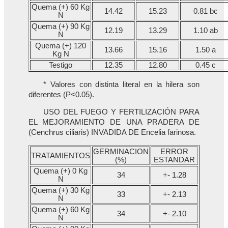
Quema (+) 60 Kg
14.42
15.23
0.81 bc
N
Quema (+) 90 Kg
12.19
13.29
1.10 ab
N
Quema (+) 120
13.66
15.16
1.50 a
Kg N
Testigo
12.35
12.80
0.45 c
* Valores con distinta literal en la hilera son
diferentes (P<0.05).
USO DEL FUEGO Y FERTILIZACIÓN PARA
EL MEJORAMIENTO DE UNA PRADERA DE
(Cenchrus ciliaris) INVADIDA DE Encelia farinosa.
GERMINACION
ERROR
TRATAMIENTOS
(%)
ESTANDAR
Quema (+) 0 Kg
34
+- 1.28
N
Quema (+) 30 Kg
33
+- 2.13
N
Quema (+) 60 Kg
34
+- 2.10
N