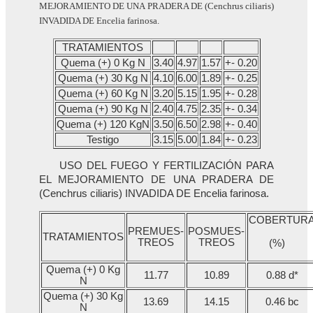
MEJORAMIENTO DE UNA PRADERA DE (Cenchrus ciliaris)
INVADIDA DE Encelia farinosa.
TRATAMIENTOS
Quema (+) 0 Kg N
3.40
4.97
1.57
+- 0.20
Quema (+) 30 Kg N
4.10
6.00
1.89
+- 0.25
Quema (+) 60 Kg N
3.20
5.15
1.95
+- 0.28
Quema (+) 90 Kg N
2.40
4.75
2.35
+- 0.34
Quema (+) 120 KgN
3.50
6.50
2.98
+- 0.40
Testigo
3.15
5.00
1.84
+- 0.23
USO DEL FUEGO Y FERTILIZACIÓN PARA
EL MEJORAMIENTO DE UNA PRADERA DE
(Cenchrus ciliaris) INVADIDA DE Encelia farinosa.
COBERTUR
PREMUES-
POSMUES-
TRATAMIENTOS
TREOS
TREOS
(%)
Quema (+) 0 Kg
11.77
10.89
0.88 d*
N
Quema (+) 30 Kg
13.69
14.15
0.46 bc
N