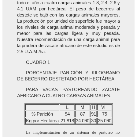
todo el año a cuatro cargas animales 1.8, 2.4, 2.6 y
4.1 UAM por hectárea. El peso de becerros al
destete se bajó con las cargas animales mayores.
La producción por unidad de superficie fue mayor a
los niveles de carga animal moderada y pesada y
menor para las cargas ligera y muy pesada.
Nuestra recomendación de una carga animal para
la pradera de zacate africano de este estudio es de
2.5 U.A.M./ha.
CUADRO 1
PORCENTAJE PARICIÓN Y KILOGRAMO
DE BECERRO DESTETADO POR HECTÁREA
PARA VACAS PASTOREANDO ZACATE
AFRICANO A CUATRO CARGAS ANIMALES.
L
M
H
VH
% Parición
94
87
91
75
Kg por Hectárea
21.818
34.090
30
25.090
La implementación de un sistema de pastoreo no