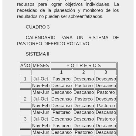
recursos para lograr objetivos individuales. La
necesidad de la planeación y monitoreo de los
resultados no pueden ser sobreenfatizados.
CUADRO 3
CALENDARIO PARA UN SISTEMA DE
PASTOREO DIFERIDO ROTATIVO.
SISTEMA II
AÑO
MESES
P O T R E R O S
1
2
3
1
Jul-Oct
Pastoreo
Descanso
Descanso
Nov-Feb
Descanso
Pastoreo
Descanso
Mar-Jun
Descanso
Descanso
Pastoreo
2
Jul-Oct
Descanso
Pastoreo
Descanso
Nov-Feb
Descanso
Descanso
Pastoreo
Mar-Jun
Pastoreo
Descanso
Descanso
3
Jul-Oct
Descanso
Descanso
Pastoreo
Nov-Feb
Pastoreo
Descanso
Descanso
Mar-Jun
Descanso
Pastoreo
Descanso