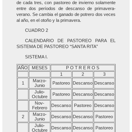
de cada tres, con pastoreo de invierno solamente
entre dos períodos de descanso de primavera-
verano. Se cambia el ganado de potrero dos veces
al año, en el otoño y la primavera.
CUADRO 2
CALENDARIO DE PASTOREO PARA EL
SISTEMA DE PASTOREO “SANTA RITA”
SISTEMA I.
AÑO
MESES
P O T R E R O S
1
2
3
Marzo-
1
Pastoreo
Descanso
Descanso
Junio
Julio-
Pastoreo
Descanso
Descanso
Octubre
Nov-
Descanso
Pastoreo
Descanso
Febrero
Marzo-
2
Descanso
Descanso
Pastoreo
Junio
Julio-
Descanso
Descanso
Pastoreo
Octubre