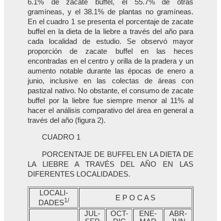
6.1% de zacate buffel, el 55.7% de otras
gramíneas, y el 38.1% de plantas no gramíneas.
En el cuadro 1 se presenta el porcentaje de zacate
buffel en la dieta de la liebre a través del año para
cada localidad de estudio. Se observó mayor
proporción de zacate buffel en las heces
encontradas en el centro y orilla de la pradera y un
aumento notable durante las épocas de enero a
junio, inclusive en las colectas de áreas con
pastizal nativo. No obstante, el consumo de zacate
buffel por la liebre fue siempre menor al 11% al
hacer el análisis comparativo del área en general a
través del año (figura 2).
CUADRO 1
PORCENTAJE DE BUFFEL EN LA DIETA DE
LA LIEBRE A TRAVÉS DEL AÑO EN LAS
DIFERENTES LOCALIDADES.
LOCALI-
E P O C A S
1/
DADES
JUL-
OCT-
ENE-
ABR-