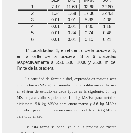
SEP
DIC
MAR
JUN
1
7.47
11.69
33.88
32.60
2
1.24
1.68
17.30
22.43
3
0.01
0.01
5.86
4.08
4
0.01
0.01
4.96
1.18
5
0.01
0.84
0.74
0.48
6
0.01
0.01
0.19
0.21
1/ Localidades: 1, en el centro de la pradera; 2,
en la orilla de la pradera; 3 a 6 ubicadas
respectivamente a 250, 500, 1000 y 2500 m del
límite de la pradera.
La cantidad de forraje buffel, expresada en materia seca
por hectárea (MS/ha) consumida por la población de liebres
en el área de estudio en cada época es la siguiente: 0.4 kg
MS/ha para Julio-Septiembre, 1.5 kg MS/Ha para octubre
diciembre, 9.8 kg MS/ha para enero-marzo y 8.6 kg MS/ha
para abril-junio, lo que da un consumo total de 20.4 kg MS/ha
para todo el año.
De esta forma se concluye que la pradera de zacate