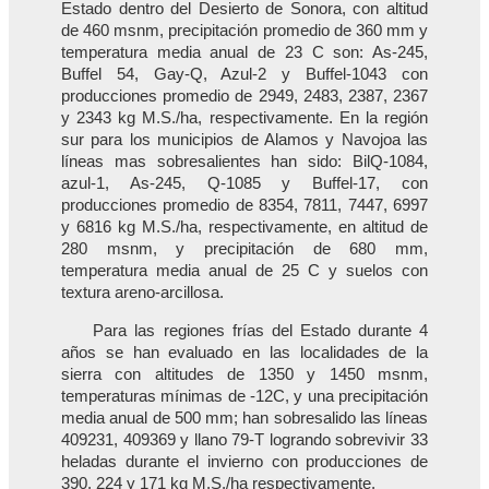
Estado dentro del Desierto de Sonora, con altitud
de 460 msnm, precipitación promedio de 360 mm y
temperatura media anual de 23 C son: As-245,
Buffel 54, Gay-Q, Azul-2 y Buffel-1043 con
producciones promedio de 2949, 2483, 2387, 2367
y 2343 kg M.S./ha, respectivamente. En la región
sur para los municipios de Alamos y Navojoa las
líneas mas sobresalientes han sido: BilQ-1084,
azul-1, As-245, Q-1085 y Buffel-17, con
producciones promedio de 8354, 7811, 7447, 6997
y 6816 kg M.S./ha, respectivamente, en altitud de
280 msnm, y precipitación de 680 mm,
temperatura media anual de 25 C y suelos con
textura areno-arcillosa.
Para las regiones frías del Estado durante 4
años se han evaluado en las localidades de la
sierra con altitudes de 1350 y 1450 msnm,
temperaturas mínimas de -12C, y una precipitación
media anual de 500 mm; han sobresalido las líneas
409231, 409369 y llano 79-T logrando sobrevivir 33
heladas durante el invierno con producciones de
390, 224 y 171 kg M.S./ha respectivamente.