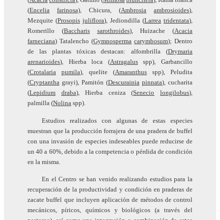
(
Encelia
farinosa)
, Chicura, (
Ambrosia
ambrosioides
),
Mezquite (
Prosopis
juliflora
), Jediondilla (
Larrea
tridentata
),
Romerillo (
Baccharis
sarothroides
), Huizache (
Acacia
farneciana
) Tatalencho (
Gymnosperma
carymbosum
); Dentro
de las plantas tóxicas destacan: alfombrilla (
Drymaria
arenarioides
), Hierba loca (
Astragalus
spp), Garbancillo
(
Crotalaria
pumila
), quelite (
Amaranthus
spp), Peludita
(
Cryptantha
grayi), Pamitón (
Descurainia
pinnata
), cucharita
(
Lepidium
draba
), Hierba ceniza (
Senecio
longilobus
),
palmilla (
Nolina
spp).
Estudios realizados con algunas de estas especies
muestran que la producción forrajera de una pradera de buffel
con una invasión de especies indeseables puede reducirse de
un 40 a 60%, debido a la competencia o pérdida de condición
en la misma.
En el Centro se han venido realizando estudios para la
recuperación de la productividad y condición en praderas de
zacate buffel que incluyen aplicación de métodos de control
mecánicos, píricos, químicos y biológicos (a través del