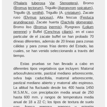
(
Phalaris
tuberosa
Var
.
Stenoptera
), Bromo
(
Bromus
tectorum
), Triguillo (
Agropyrom
spicatum
),
Triguillo (
A
.
smithii
), Triguillo (A.
cristatum
), Zacate
ruso (
Elymus
junceus
), Alta fescua (
Festuca
arundinacea
), Zacate huerta (
Dactylis
glomerata
),
Bromo liso (
Bromus
inermis
). Ryegrass (
Lolium
perenne
) y Buffel (
Cenchrus
ciliaris
). en el caso
particular de el zacate buffel se han probado 70
díneas diferentes, además de 20 líneas para zonas
cálidas y para zonas frías dentro del Estado, las
cuales, se han venido seleccionando a través del
tiempo.
Estas pruebas se han llevado a cabo en
diferentes tipos vegetativos que incluyen: Matorral
arbosufrutescente, pastizal mediano arborescente,
selva baja caducifolia, matorral arborescente,
pastizal mediano abierto y matorral alto espinoso.
La altitud ha fluctuado desde los 400 hasta 1450
M.S.M.N., con precipitación media anual de 250
hasta 600 mm. y rangos de temperatura media
anual de 18 a 22 C; los tipos de textura de suelo
son: franco arenoso, arenoso y migajón