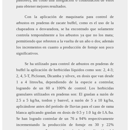
pastoreo), así como una integración o combinación de estos
para obtener mejores resultados.
Con la aplicación de maquinaria para control de
arbustos en praderas de zacate buffel, como es el uso de la
chapeadora o desvaradora, se ha encontrado que solamente
controla temporalmente a los arbustos ya que no los mata;
permitiendo que rebroten a la vuelta de un año o dos; además
los incrementos en cuanto a producción de forraje son poco
significativos.
Se ha utilizado para control de arbustos en praderas de
buffel la aplicación de herbicidas líquidos como son: 2, 4-3;
2, 4, 5-T, Picloram, Dicamba y silvex, en dosis que van desde
1 a 4 litros/ha, dependiendo de la especie a controlar,
logrando de un 60 a 100% de control. Los herbicidas
granulares utilizados en praderas son: El graslan a razón de
2.5 a 5 kg/ha, tordon y banvel, a razón de 5 a 10 kg/ha,
aplicándose antes del período de lluvias para el caso de rama
blanca aplicando graslan en dosis de 0.5 y 1.0 kg de I.A./ha.
Se han logrado controlar de un 76 a 94% respectivamente
incrementando la producción de forraje en 30 y 22%