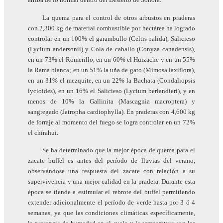
La quema para el control de otros arbustos en praderas
con 2,300 kg de material combustible por hectárea ha logrado
controlar en un 100% el garambullo (Celtis palida), Salicieso
(Lycium andersonii) y Cola de caballo (Conyza canadensis),
en un 73% el Romerillo, en un 60% el Huizache y en un 55%
la Rama blanca; en un 51% la uña de gato (Mimosa laxiflora),
en un 31% el mezquite, en un 22% la Bachata (Condaliopsis
lycioides), en un 16% el Salicieso (Lycium berlandieri), y en
menos de 10% la Gallinita (Mascagnia macroptera) y
sangregado (Jatropha cardiophylla). En praderas con 4,600 kg
de forraje al momento del fuego se logra controlar en un 72%
el chírahui.
Se ha determinado que la mejor época de quema para el
zacate buffel es antes del período de lluvias del verano,
observándose una respuesta del zacate con relación a su
supervivencia y una mejor calidad en la pradera. Durante esta
época se tiende a estimular el rebrote del buffel permitiendo
extender adicionalmente el período de verde hasta por 3 ó 4
semanas, ya que las condiciones climáticas específicamente,