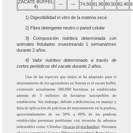
ZACATE BUFFEL
—
—
74.50
81.90
80.50
82.40
8
4)
1) Digestibilidad in vitro de la materia seca
2) Fibra detergente neutro o pared celular
3) Composición nutritiva determinada con
animales fistulados muestreando 1 semana/mes
durante 2 años.
4) Valor nutritivo determinado a través de
cortes periódicos del zacate durante 2 años
.
Una de las especies que mejor se ha adaptado para el
mejoramiento de los agostaderos en Sonora es el zacate buffel,
existiendo actualmente 300,000 hectáreas ya establecidas
además de 5 millones de hectáreas susceptibles de
establecerse. Sin embargo, debido a deficiencias en manejo y
falta de aplicación de prácticas de mejoramiento en la pradera,
aproximadamente de un 50% a 60% de las praderas
establecidas presentan problemas con invasión de arbustos
indeseables como: Chírahui (
Acacia
olygochantha
), Vinorama
(
Acacia
constricta
), Gatuno (
Mimosa
biuncifera
), Rama blanca