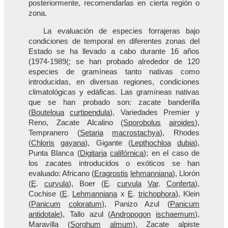
posteriormente, recomendarlas en cierta región o
zona.
La evaluación de especies forrajeras bajo
condiciones de temporal en diferentes zonas del
Estado se ha llevado a cabo durante 16 años
(1974-1989(; se han probado alrededor de 120
especies de gramíneas tanto nativas como
introducidas, en diversas regiones, condiciones
climatológicas y edáficas. Las gramíneas nativas
que se han probado son: zacate banderilla
(
Bouteloua
curtipendula
), Variedades Premier y
Reno, Zacate Alcalino (
Sporobolus
airoides
),
Tempranero (
Setaria
macrostachya
), Rhodes
(
Chloris
gayana
), Gigante (
Lepthochloa
dubia
),
Punta Blanca (
Digitaria
califórnica
); en el caso de
los zacates introducidos o exóticos se han
evaluado: Africano (
Eragrostis
lehmanniana
), Llorón
(
E
.
curvula
), Boer (
E
.
curvula
Var
.
Conferta
),
Cochise (
E
.
Lehmanniana
x
E
.
trichophora
), Klein
(
Panicum
coloratum
), Panizo Azul (
Panicum
antidotale
), Tallo azul (
Andropogon
ischaemum
),
Maravilla (
Sorghum
almum
), Zacate alpiste