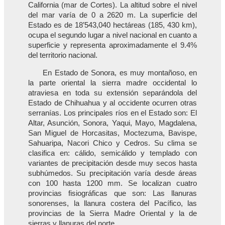
California (mar de Cortes). La altitud sobre el nivel
del mar varía de 0 a 2620 m. La superficie del
Estado es de 18’543,040 hectáreas (185, 430 km),
ocupa el segundo lugar a nivel nacional en cuanto a
superficie y representa aproximadamente el 9.4%
del territorio nacional.
En Estado de Sonora, es muy montañoso, en
la parte oriental la sierra madre occidental lo
atraviesa en toda su extensión separándola del
Estado de Chihuahua y al occidente ocurren otras
serranías. Los principales ríos en el Estado son: El
Altar, Asunción, Sonora, Yaqui, Mayo, Magdalena,
San Miguel de Horcasitas, Moctezuma, Bavispe,
Sahuaripa, Nacori Chico y Cedros. Su clima se
clasifica en: cálido, semicálido y templado con
variantes de precipitación desde muy secos hasta
subhúmedos. Su precipitación varía desde áreas
con 100 hasta 1200 mm. Se localizan cuatro
provincias fisiográficas que son: Las llanuras
sonorenses, la llanura costera del Pacífico, las
provincias de la Sierra Madre Oriental y la de
sierras y llanuras del norte.