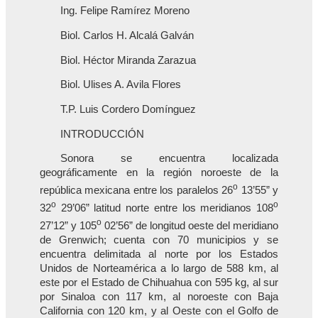
Ing. Felipe Ramírez Moreno
Biol. Carlos H. Alcalá Galván
Biol. Héctor Miranda Zarazua
Biol. Ulises A. Avila Flores
T.P. Luis Cordero Domínguez
INTRODUCCIÓN
Sonora se encuentra localizada
geográficamente en la región noroeste de la
o
república mexicana entre los paralelos 26
13’55” y
o
o
32
29’06” latitud norte entre los meridianos 108
o
27’12” y 105
02’56” de longitud oeste del meridiano
de Grenwich; cuenta con 70 municipios y se
encuentra delimitada al norte por los Estados
Unidos de Norteamérica a lo largo de 588 km, al
este por el Estado de Chihuahua con 595 kg, al sur
por Sinaloa con 117 km, al noroeste con Baja
California con 120 km, y al Oeste con el Golfo de