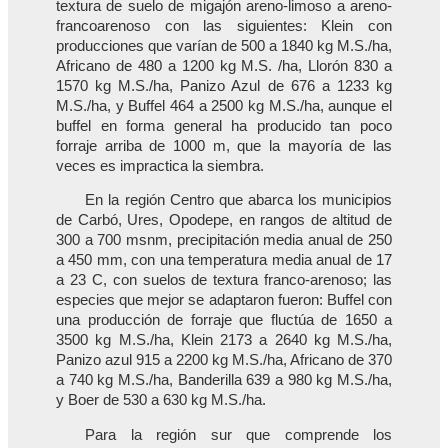
textura de suelo de migajón areno-limoso a areno-
francoarenoso con las siguientes: Klein con
producciones que varían de 500 a 1840 kg M.S./ha,
Africano de 480 a 1200 kg M.S. /ha, Llorón 830 a
1570 kg M.S./ha, Panizo Azul de 676 a 1233 kg
M.S./ha, y Buffel 464 a 2500 kg M.S./ha, aunque el
buffel en forma general ha producido tan poco
forraje arriba de 1000 m, que la mayoría de las
veces es impractica la siembra.
En la región Centro que abarca los municipios
de Carbó, Ures, Opodepe, en rangos de altitud de
300 a 700 msnm, precipitación media anual de 250
a 450 mm, con una temperatura media anual de 17
a 23 C, con suelos de textura franco-arenoso; las
especies que mejor se adaptaron fueron: Buffel con
una producción de forraje que fluctúa de 1650 a
3500 kg M.S./ha, Klein 2173 a 2640 kg M.S./ha,
Panizo azul 915 a 2200 kg M.S./ha, Africano de 370
a 740 kg M.S./ha, Banderilla 639 a 980 kg M.S./ha,
y Boer de 530 a 630 kg M.S./ha.
Para la región sur que comprende los