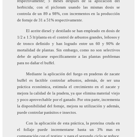
respectivamente; 5 meses después de la aplicación del
herbicida; con el picloram usando las mismas dosis se
controla de un 89 a 98%, con incrementos en la producción
de forraje de 31 a 51% respectivamente.
El aceite diesel y destilado se han empleado en dosis de
1/2 a 1.5 lt/planta en el control de arbustos grandes, leñosos y
de tronco definido y han logrado entre un 60 y 90% de
mortalidad de plantas. Sin embargo, como no son selectivos
debe de aplicarse específicamente a las plantas problemas
para no dañar el buffel.
Mediante la aplicación del fuego en praderas de zacate
buffel es factible controlar arbustos, además, de ser una
práctica económica, estimula el crecimiento en el zacate y
mejora la calidad de la pradera, ya que elimina material viejo
y poco aprovechable por el ganado. Por otra parte, incrementa
la disponibilidad del forraje, mejora su utilización y además,
puede controlar parásitos e insectos.
Con la aplicación de esta práctica, la proteína cruda en
el follaje puede incrementarse hasta un 3% mas en
comparación con el testigo; y para el segundo ciclo se reduce,