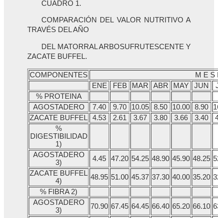
CUADRO 1.
COMPARACIÓN DEL VALOR NUTRITIVO A
TRAVÉS DEL AÑO
DEL MATORRAL ARBOSUFRUTESCENTE Y
ZACATE BUFFEL.
COMPONENTES
M E S 
ENE
FEB
MAR
ABR
MAY
JUN
% PROTEINA
AGOSTADERO
7.40
9.70
10.05
8.50
10.00
8.90
1
ZACATE BUFFEL
4.53
2.61
3.67
3.80
3.66
3.40
%
DIGESTIBILIDAD
1)
AGOSTADERO
4.45
47.20
54.25
48.90
45.90
48.25
5
3)
ZACATE BUFFEL
48.95
51.00
45.37
37.30
40.00
35.20
3
4)
% FIBRA 2)
AGOSTADERO
70.90
67.45
64.45
66.40
65.20
66.10
6
3)