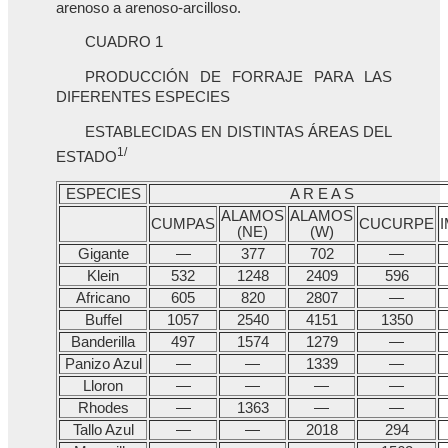
arenoso a arenoso-arcilloso.
CUADRO 1
PRODUCCIÓN DE FORRAJE PARA LAS
DIFERENTES ESPECIES
ESTABLECIDAS EN DISTINTAS ÁREAS DEL
1/
ESTADO
ESPECIES
A R E A S
ALAMOS
ALAMOS
CUMPAS
CUCURPE
(NE)
(W)
Gigante
—
377
702
—
Klein
532
1248
2409
596
Africano
605
820
2807
—
Buffel
1057
2540
4151
1350
Banderilla
497
1574
1279
—
Panizo Azul
—
—
1339
—
Lloron
—
—
—
—
Rhodes
—
1363
—
—
Tallo Azul
—
—
2018
294