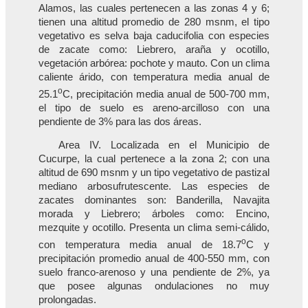
Alamos, las cuales pertenecen a las zonas 4 y 6;
tienen una altitud promedio de 280 msnm, el tipo
vegetativo es selva baja caducifolia con especies
de zacate como: Liebrero, araña y ocotillo,
vegetación arbórea: pochote y mauto. Con un clima
caliente árido, con temperatura media anual de
o
25.1
C, precipitación media anual de 500-700 mm,
el tipo de suelo es areno-arcilloso con una
pendiente de 3% para las dos áreas.
Area IV. Localizada en el Municipio de
Cucurpe, la cual pertenece a la zona 2; con una
altitud de 690 msnm y un tipo vegetativo de pastizal
mediano arbosufrutescente. Las especies de
zacates dominantes son: Banderilla, Navajita
morada y Liebrero; árboles como: Encino,
mezquite y ocotillo. Presenta un clima semi-cálido,
o
con temperatura media anual de 18.7
C y
precipitación promedio anual de 400-550 mm, con
suelo franco-arenoso y una pendiente de 2%, ya
que posee algunas ondulaciones no muy
prolongadas.