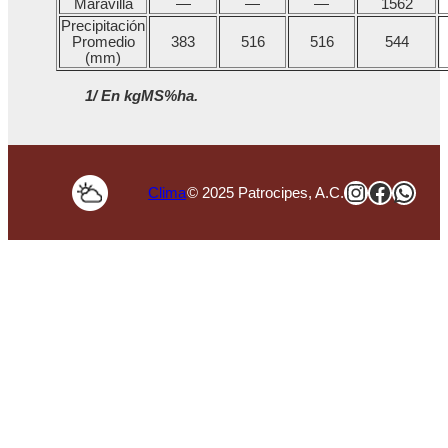
Maravilla
—
—
—
1562
Precipitación
Promedio
383
516
516
544
(mm)
1/ En kgMS%ha.
Instagra
Faceb
Wha
Clima
© 2025 Patrocipes, A.C.