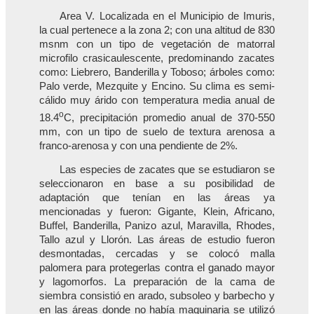
Area V. Localizada en el Municipio de Imuris,
la cual pertenece a la zona 2; con una altitud de 830
msnm con un tipo de vegetación de matorral
microfilo crasicaulescente, predominando zacates
como: Liebrero, Banderilla y Toboso; árboles como:
Palo verde, Mezquite y Encino. Su clima es semi-
cálido muy árido con temperatura media anual de
o
18.4
C, precipitación promedio anual de 370-550
mm, con un tipo de suelo de textura arenosa a
franco-arenosa y con una pendiente de 2%.
Las especies de zacates que se estudiaron se
seleccionaron en base a su posibilidad de
adaptación que tenían en las áreas ya
mencionadas y fueron: Gigante, Klein, Africano,
Buffel, Banderilla, Panizo azul, Maravilla, Rhodes,
Tallo azul y Llorón. Las áreas de estudio fueron
desmontadas, cercadas y se colocó malla
palomera para protegerlas contra el ganado mayor
y lagomorfos. La preparación de la cama de
siembra consistió en arado, subsoleo y barbecho y
en las áreas donde no había maquinaria se utilizó