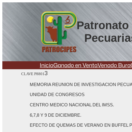
Saltar
al
contenido
Patronato 
Pecuaria
Inicio
Ganado en Venta
Venado Bura
3
CLAVE P8801
MEMORIA REUNION DE INVESTIGACION PECUAR
UNIDAD DE CONGRESOS
CENTRO MEDICO NACIONAL DEL IMSS.
6,7,8 Y 9 DE DICIEMBRE.
EFECTO DE QUEMAS DE VERANO EN BUFFEL P