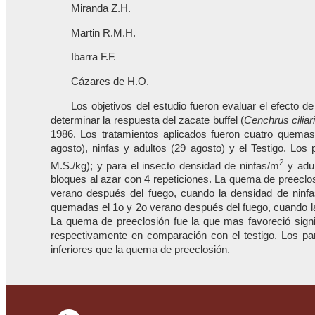
Miranda Z.H.
Martin R.M.H.
Ibarra F.F.
Cázares de H.O.
Los objetivos del estudio fueron evaluar el efecto d
determinar la respuesta del zacate buffel (
Cenchrus ciliar
1986. Los tratamientos aplicados fueron cuatro quemas 
agosto), ninfas y adultos (29 agosto) y el Testigo. Los
2
M.S./kg); y para el insecto densidad de ninfas/m
y adul
bloques al azar con 4 repeticiones. La quema de preeclos
verano después del fuego, cuando la densidad de ninfa
quemadas el 1o y 2o verano después del fuego, cuando la 
La quema de preeclosión fue la que mas favoreció signi
respectivamente en comparación con el testigo. Los pará
inferiores que la quema de preeclosión.