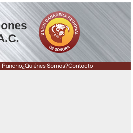
iones
A.C.
a Rancho
¿Quiénes Somos?
Contacto