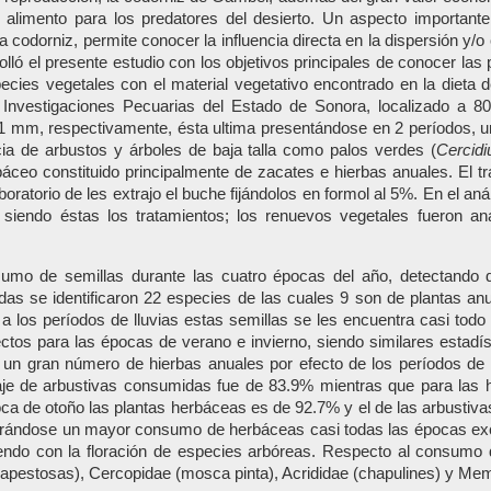
e alimento para los predatores del desierto. Un aspecto importante
a codorniz, permite conocer la influencia directa en la dispersión y/
lló el presente estudio con los objetivos principales de conocer las
pecies vegetales con el material vegetativo encontrado en la dieta 
 Investigaciones Pecuarias del Estado de Sonora, localizado a 80
1 mm, respectivamente, ésta ultima presentándose en 2 períodos, uno
ia de arbustos y árboles de baja talla como palos verdes (
Cercid
rbáceo constituido principalmente de zacates e hierbas anuales. El 
oratorio de les extrajo el buche fijándolos en formol al 5%. En el aná
 siendo éstas los tratamientos; los renuevos vegetales fueron ana
o de semillas durante las cuatro épocas del año, detectando dife
das se identificaron 22 especies de las cuales 9 son de plantas a
 a los períodos de lluvias estas semillas se les encuentra casi tod
ectos para las épocas de verano e invierno, siendo similares estadí
 un gran número de hierbas anuales por efecto de los períodos de ll
taje de arbustivas consumidas fue de 83.9% mientras que para las 
ca de otoño las plantas herbáceas es de 92.7% y el de las arbustiva
trándose un mayor consumo de herbáceas casi todas las épocas exce
endo con la floración de especies arbóreas. Respecto al consumo 
apestosas), Cercopidae (mosca pinta), Acrididae (chapulines) y Mem