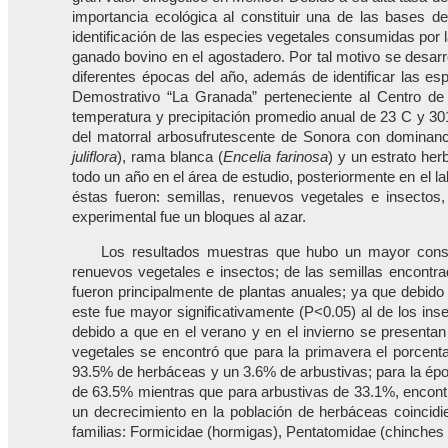
importancia ecológica al constituir una de las bases d
identificación de las especies vegetales consumidas por l
ganado bovino en el agostadero. Por tal motivo se desarro
diferentes épocas del año, además de identificar las es
Demostrativo “La Granada” perteneciente al Centro de
temperatura y precipitación promedio anual de 23 C y 30
del matorral arbosufrutescente de Sonora con dominanc
juliflora
), rama blanca (
Encelia farinosa
) y un estrato he
todo un año en el área de estudio, posteriormente en el lab
éstas fueron: semillas, renuevos vegetales e insectos,
experimental fue un bloques al azar.
Los resultados muestras que hubo un mayor consum
renuevos vegetales e insectos; de las semillas encontra
fueron principalmente de plantas anuales; ya que debido
este fue mayor significativamente (P<0.05) al de los ins
debido a que en el verano y en el invierno se presentan
vegetales se encontró que para la primavera el porcen
93.5% de herbáceas y un 3.6% de arbustivas; para la épo
de 63.5% mientras que para arbustivas de 33.1%, encon
un decrecimiento en la población de herbáceas coincidi
familias: Formicidae (hormigas), Pentatomidae (chinches 