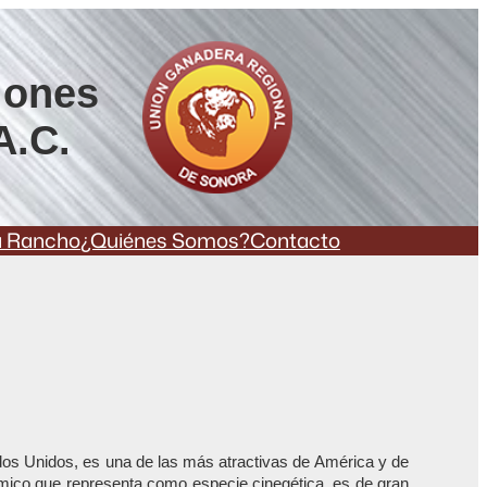
iones
A.C.
a Rancho
¿Quiénes Somos?
Contacto
dos Unidos, es una de las más atractivas de América y de
ómico que representa como especie cinegética, es de gran