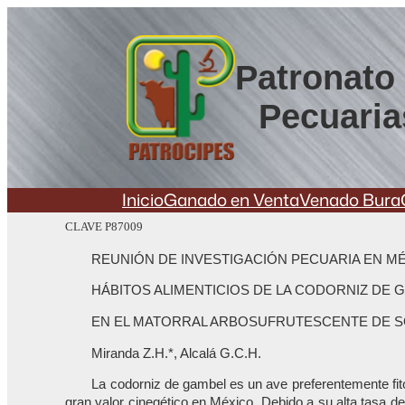
Saltar
al
contenido
Patronato 
Pecuaria
Inicio
Ganado en Venta
Venado Bura
CLAVE P87009
REUNIÓN DE INVESTIGACIÓN PECUARIA EN MÉ
HÁBITOS ALIMENTICIOS DE LA CODORNIZ DE GAM
EN EL MATORRAL ARBOSUFRUTESCENTE DE 
Miranda Z.H.*, Alcalá G.C.H.
La codorniz de gambel es un ave preferentemente fit
gran valor cinegético en México. Debido a su alta tasa 