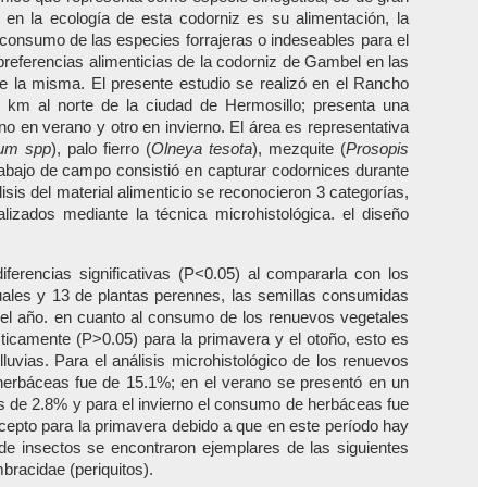
 en la ecología de esta codorniz es su alimentación, la
o consumo de las especies forrajeras o indeseables para el
 preferencias alimenticias de la codorniz de Gambel en las
de la misma. El presente estudio se realizó en el Rancho
 km al norte de la ciudad de Hermosillo; presenta una
 en verano y otro en invierno. El área es representativa
ium spp
), palo fierro (
Olneya tesota
), mezquite (
Prosopis
trabajo de campo consistió en capturar codornices durante
lisis del material alimenticio se reconocieron 3 categorías,
lizados mediante la técnica microhistológica. el diseño
rencias significativas (P<0.05) al compararla con los
nuales y 13 de plantas perennes, las semillas consumidas
o el año. en cuanto al consumo de los renuevos vegetales
sticamente (P>0.05) para la primavera y el otoño, esto es
uvias. Para el análisis microhistológico de los renuevos
herbáceas fue de 15.1%; en el verano se presentó en un
s de 2.8% y para el invierno el consumo de herbáceas fue
pto para la primavera debido a que en este período hay
de insectos se encontraron ejemplares de las siguientes
bracidae (periquitos).