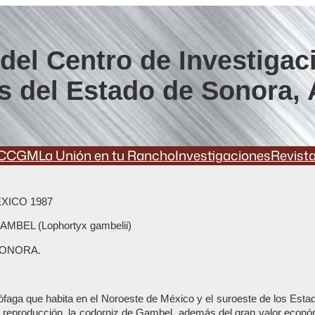
del Centro de Investigac
s del Estado de Sonora, 
CCGM
La Unión en tu Rancho
Investigaciones
Revist
XICO 1987
BEL (Lophortyx gambelii)
SONORA.
ófaga que habita en el Noroeste de México y el suroeste de los Esta
de reproducción, la codorniz de Gambel, además del gran valor econ