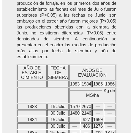
producción de forraje, en los primeros dos años de
establecimiento las fechas del mes de Julio fueron
superiores (P<0.05) a las fechas de Junio, son
embargo en el tercer año fueron mejores (P<0.05)
las producciones obtenidas con la siembra de
Junio, no existieron diferencias (P>0.05) entre
densidades de siembra. A continuación se
presentan en el cuadro las medias de producción
más altas por fecha de siembra y año de
establecimiento.
AÑO DE
FECHA
AÑOS DE
ESTABLE-
DE
EVALUACION
CIMIENTO
SIEMBRA
1983
1984
1985
1986
———————- Kg de
MS/ha
————————
1983
15 Julio
1570
2670
—
—
30 Julio
1480
2146
—
—
1984
15 Julio
—
927
1659
—
30 Julio
—
486
1276
—
1985
15 Junio
—
—
232
1377