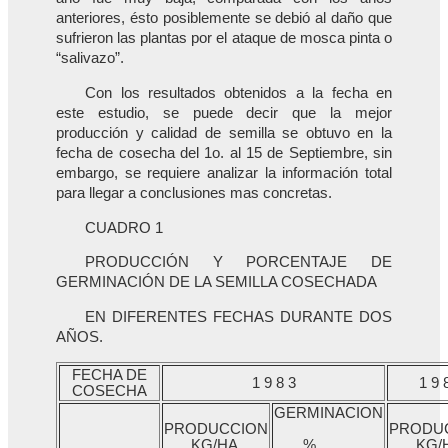
anteriores, ésto posiblemente se debió al daño que
sufrieron las plantas por el ataque de mosca pinta o
“salivazo”.
Con los resultados obtenidos a la fecha en
este estudio, se puede decir que la mejor
producción y calidad de semilla se obtuvo en la
fecha de cosecha del 1o. al 15 de Septiembre, sin
embargo, se requiere analizar la información total
para llegar a conclusiones mas concretas.
CUADRO 1
PRODUCCIÓN Y PORCENTAJE DE
GERMINACIÓN DE LA SEMILLA COSECHADA
EN DIFERENTES FECHAS DURANTE DOS
AÑOS.
FECHA DE
1 9 8 3
1 9 
COSECHA
GERMINACION
PRODUCCION
PRODU
KG/HA.
KG/
%