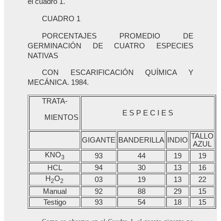
el cuadro 1.
CUADRO 1
PORCENTAJES PROMEDIO DE
GERMINACIÓN DE CUATRO ESPECIES
NATIVAS
CON ESCARIFICACIÓN QUÍMICA Y
MECÁNICA. 1984.
TRATA-
E S P E C I E S
MIENTOS
TALLO
GIGANTE
BANDERILLA
INDIO
AZUL
KNO
93
44
19
19
3
HCL
94
30
13
16
H
O
03
19
13
22
2
2
Manual
92
88
29
15
Testigo
93
54
18
15