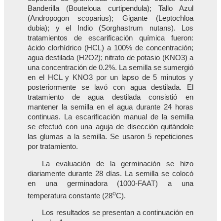
Banderilla (Bouteloua curtipendula); Tallo Azul
(Andropogon scoparius); Gigante (Leptochloa
dubia); y el Indio (Sorghastrum nutans). Los
tratamientos de escarificación química fueron:
ácido clorhídrico (HCL) a 100% de concentración;
agua destilada (H2O2); nitrato de potasio (KNO3) a
una concentración de 0.2%. La semilla se sumergió
en el HCL y KNO3 por un lapso de 5 minutos y
posteriormente se lavó con agua destilada. El
tratamiento de agua destilada consistió en
mantener la semilla en el agua durante 24 horas
continuas. La escarificación manual de la semilla
se efectuó con una aguja de disección quitándole
las glumas a la semilla. Se usaron 5 repeticiones
por tratamiento.
La evaluación de la germinación se hizo
diariamente durante 28 días. La semilla se colocó
en una germinadora (1000-FAAT) a una
o
temperatura constante (28
C).
Los resultados se presentan a continuación en