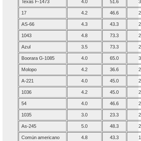
Texas F-1473
4.0
51.6
3
17
4.2
46.6
2
AS-66
4.3
43.3
2
1043
4.8
73.3
2
Azul
3.5
73.3
2
Boorara G-1085
4.0
65.0
3
Molopo
4.2
36.6
2
A-221
4.0
45.0
2
1036
4.2
45.0
2
54
4.0
46.6
2
1035
3.0
23.3
2
As-245
5.0
48.3
2
Común americano
4.8
43.3
1