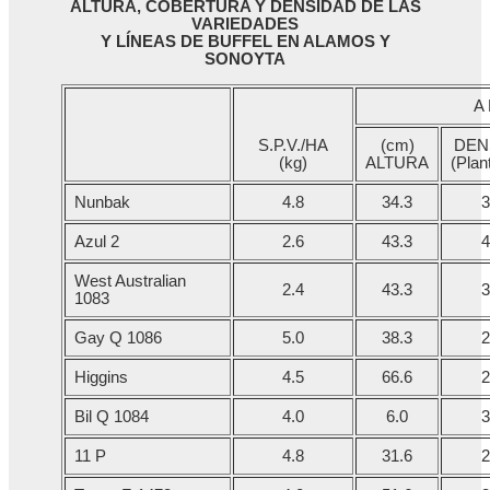
ALTURA, COBERTURA Y DENSIDAD DE LAS
VARIEDADES
Y LÍNEAS DE BUFFEL EN ALAMOS Y
SONOYTA
A 
S.P.V./HA
(cm)
DEN
(kg)
ALTURA
(Plan
Nunbak
4.8
34.3
3
Azul 2
2.6
43.3
4
West Australian
2.4
43.3
3
1083
Gay Q 1086
5.0
38.3
2
Higgins
4.5
66.6
2
Bil Q 1084
4.0
6.0
3
11 P
4.8
31.6
2