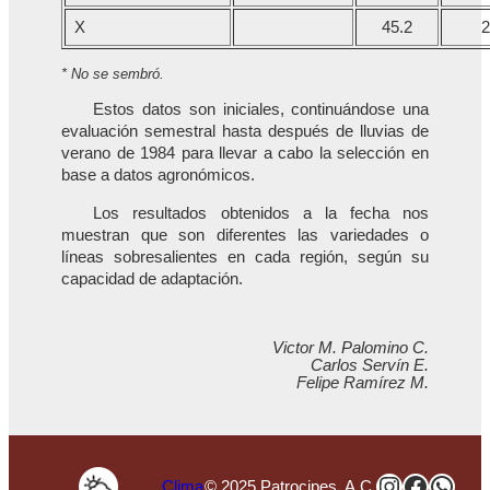
X
45.2
2
* No se sembró.
Estos datos son iniciales, continuándose una
evaluación semestral hasta después de lluvias de
verano de 1984 para llevar a cabo la selección en
base a datos agronómicos.
Los resultados obtenidos a la fecha nos
muestran que son diferentes las variedades o
líneas sobresalientes en cada región, según su
capacidad de adaptación.
Victor M. Palomino C.
Carlos Servín E.
Felipe Ramírez M.
Instagra
Faceb
Wha
Clima
© 2025 Patrocipes, A.C.