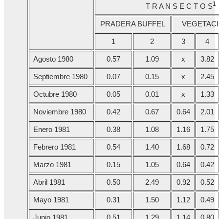
1
T R A N S E C T O S
PRADERA BUFFEL
VEGETACI
1
2
3
4
Agosto 1980
0.57
1.09
x
3.82
Septiembre 1980
0.07
0.15
x
2.45
Octubre 1980
0.05
0.01
x
1.33
Noviembre 1980
0.42
0.67
0.64
2.01
Enero 1981
0.38
1.08
1.16
1.75
Febrero 1981
0.54
1.40
1.68
0.72
Marzo 1981
0.15
1.05
0.64
0.42
Abril 1981
0.50
2.49
0.92
0.52
Mayo 1981
0.31
1.50
1.12
0.49
Junio 1981
0.51
1.29
1.14
0.80