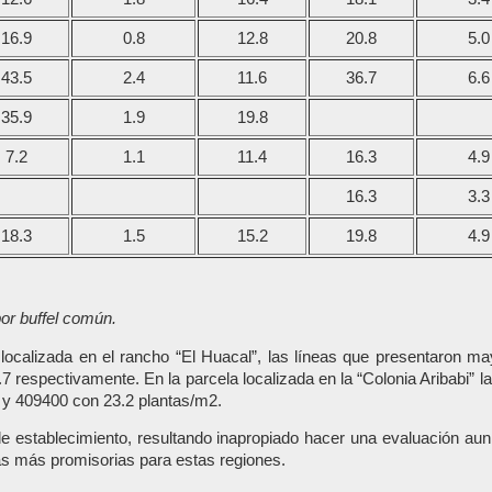
16.9
0.8
12.8
20.8
5.0
43.5
2.4
11.6
36.7
6.6
35.9
1.9
19.8
7.2
1.1
11.4
16.3
4.9
16.3
3.3
18.3
1.5
15.2
19.8
4.9
por buffel común.
a localizada en el rancho “El Huacal”, las líneas que presentaron 
 respectivamente. En la parcela localizada en la “Colonia Aribabi” 
 y 409400 con 23.2 plantas/m2.
de establecimiento, resultando inapropiado hacer una evaluación aun 
as más promisorias para estas regiones.