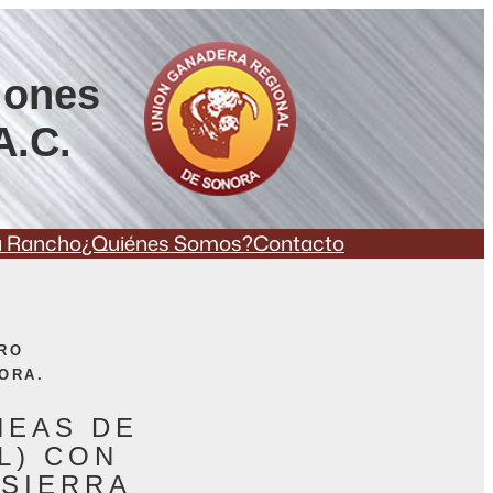
iones
A.C.
a Rancho
¿Quiénes Somos?
Contacto
TRO
ORA.
NEAS DE
 L) CON
 SIERRA