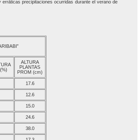
 erráticas precipitaciones ocurridas durante el verano de
ARIBABI”
ALTURA
TURA
PLANTAS
(%)
PROM (cm)
17.6
12.6
15.0
24.6
38.0
17.3