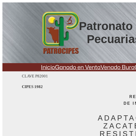
Saltar
al
contenido
Patronato 
Pecuaria
Inicio
Ganado en Venta
Venado Bura
CLAVE P82001
CIPES 1982
RE
DE 
ADAPTA
ZACATE
RESIST