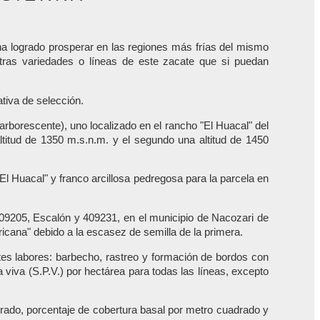
ha logrado prosperar en las regiones más frías del mismo
tras variedades o líneas de este zacate que si puedan
ativa de selección.
arborescente), uno localizado en el rancho "El Huacal" del
altitud de 1350 m.s.n.m. y el segundo una altitud de 1450
El Huacal" y franco arcillosa pedregosa para la parcela en
09205, Escalón y 409231, en el municipio de Nacozari de
cana" debido a la escasez de semilla de la primera.
tes labores: barbecho, rastreo y formación de bordos con
 viva (S.P.V.) por hectárea para todas las líneas, excepto
ado, porcentaje de cobertura basal por metro cuadrado y