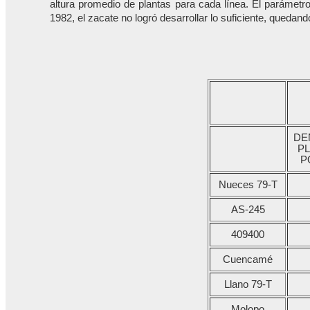
altura promedio de plantas para cada línea. El parámetro
1982, el zacate no logró desarrollar lo suficiente, queda
DE
P
P
Nueces 79-T
AS-245
409400
Cuencamé
Llano 79-T
Molopo