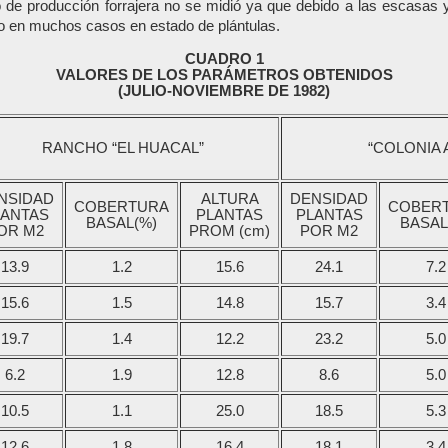
 de producción forrajera no se midió ya que debido a las escasas y
ndo en muchos casos en estado de plántulas.
CUADRO 1
VALORES DE LOS PARÁMETROS OBTENIDOS
(JULIO-NOVIEMBRE DE 1982)
RANCHO “EL HUACAL”
“COLONIA 
NSIDAD
ALTURA
DENSIDAD
COBERTURA
COBER
LANTAS
PLANTAS
PLANTAS
BASAL(%)
BASAL
OR M2
PROM (cm)
POR M2
13.9
1.2
15.6
24.1
7.2
15.6
1.5
14.8
15.7
3.4
19.7
1.4
12.2
23.2
5.0
6.2
1.9
12.8
8.6
5.0
10.5
1.1
25.0
18.5
5.3
12.6
1.8
16.4
18.1
3.4