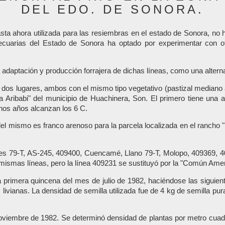
DEL EDO. DE SONORA.
ta ahora utilizada para las resiembras en el estado de Sonora, no 
 Pecuarias del Estado de Sonora ha optado por experimentar con o
 la adaptación y producción forrajera de dichas líneas, como una altern
n dos lugares, ambos con el mismo tipo vegetativo (pastizal mediano 
a Aribabi" del municipio de Huachinera, Son. El primero tiene una 
nos años alcanzan los 6 C.
el mismo es franco arenoso para la parcela localizada en el rancho "
es 79-T, AS-245, 409400, Cuencamé, Llano 79-T, Molopo, 409369, 4
ismas líneas, pero la línea 409231 se sustituyó por la "Común Ameri
 primera quincena del mes de julio de 1982, haciéndose las siguien
livianas. La densidad de semilla utilizada fue de 4 kg de semilla pura
oviembre de 1982. Se determinó densidad de plantas por metro cuadr