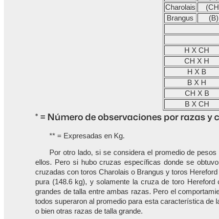
Charolais
(CH
Brangus
(B)
H X CH
CH X H
H X B
B X H
CH X B
B X CH
* = Número de observaciones por razas y 
** = Expresadas en Kg.
Por otro lado, si se considera el promedio de pesos
ellos. Pero si hubo cruzas específicas donde se obtuvo
cruzadas con toros Charolais o Brangus y toros Hereford
pura (148.6 kg), y solamente la cruza de toro Hereford c
grandes de talla entre ambas razas. Pero el comportamien
todos superaron al promedio para esta característica de l
o bien otras razas de talla grande.