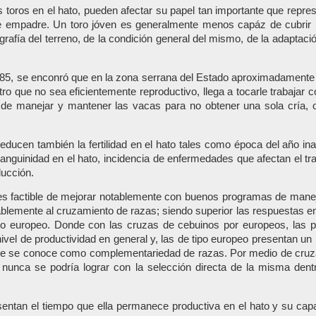
s toros en el hato, pueden afectar su papel tan importante que repr
de empadre. Un toro jóven es generalmente menos capáz de cubrir 
grafía del terreno, de la condición general del mismo, de la adaptaci
985, se enconró que en la zona serrana del Estado aproximadamente e
tro que no sea eficientemente reproductivo, llega a tocarle trabaja
o de manejar y mantener las vacas para no obtener una sola cría, 
educen también la fertilidad en el hato tales como época del año i
nsanguinidad en el hato, incidencia de enfermedades que afectan el 
ducción.
o es factible de mejorar notablemente con buenos programas de manej
rablemente al cruzamiento de razas; siendo superior las respuestas 
tipo europeo. Donde con las cruzas de cebuinos por europeos, las
 nivel de productividad en general y, las de tipo europeo presentan u
o que se conoce como complementariedad de razas. Por medio de cruz
 nunca se podría lograr con la selección directa de la misma dent
sentan el tiempo que ella permanece productiva en el hato y su capa