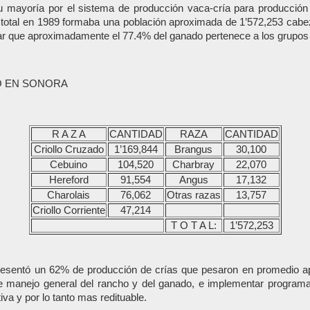
mayoría por el sistema de producción vaca-cría para producción 
total en 1989 formaba una población aproximada de 1’572,253 cabez
ar que aproximadamente el 77.4% del ganado pertenece a los grupos d
O EN SONORA
R A Z A
CANTIDAD
RAZA
CANTIDAD
Criollo Cruzado
1’169,844
Brangus
30,100
Cebuino
104,520
Charbray
22,070
Hereford
91,554
Angus
17,132
Charolais
76,062
Otras razas
13,757
Criollo Corriente
47,214
T O T A L:
1’572,253
resentó un 62% de producción de crías que pesaron en promedio a
manejo general del rancho y del ganado, e implementar programa
va y por lo tanto mas redituable.