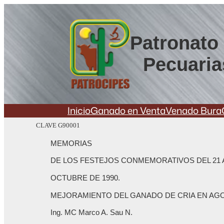
Saltar
al
contenido
Patronato 
Pecuaria
Inicio
Ganado en Venta
Venado Bura
CLAVE G90001
MEMORIAS
DE LOS FESTEJOS CONMEMORATIVOS DEL 21 A
OCTUBRE DE 1990.
MEJORAMIENTO DEL GANADO DE CRIA EN A
Ing. MC Marco A. Sau N.