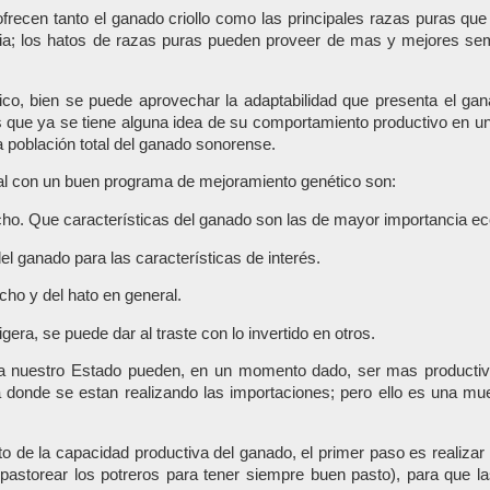
recen tanto el ganado criollo como las principales razas puras que 
stria; los hatos de razas puras pueden proveer de mas y mejores sem
, bien se puede aprovechar la adaptabilidad que presenta el gana
 que ya se tiene alguna idea de su comportamiento productivo en un
a población total del ganado sonorense.
eal con un buen programa de mejoramiento genético son:
rancho. Que características del ganado son las de mayor importancia 
el ganado para las características de interés.
ho y del hato en general.
era, se puede dar al traste con lo invertido en otros.
a nuestro Estado pueden, en un momento dado, ser mas productivas 
 donde se estan realizando las importaciones; pero ello es una mue
nto de la capacidad productiva del ganado, el primer paso es realiz
astorear los potreros para tener siempre buen pasto), para que la