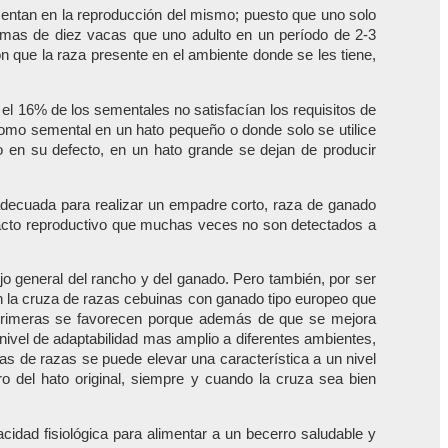
esentan en la reproducción del mismo; puesto que uno solo
mas de diez vacas que uno adulto en un período de 2-3
ón que la raza presente en el ambiente donde se les tiene,
l 16% de los sementales no satisfacían los requisitos de
r como semental en un hato pequeño o donde solo se utilice
o en su defecto, en un hato grande se dejan de producir
nadecuada para realizar un empadre corto, raza de ganado
tracto reproductivo que muchas veces no son detectados a
o general del rancho y del ganado. Pero también, por ser
en la cruza de razas cebuinas con ganado tipo europeo que
 primeras se favorecen porque además de que se mejora
n nivel de adaptabilidad mas amplio a diferentes ambientes,
as de razas se puede elevar una característica a un nivel
ro del hato original, siempre y cuando la cruza sea bien
cidad fisiológica para alimentar a un becerro saludable y