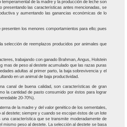
nto temperamental de la madre y la producción de leche son
ato presentando las características antes mencionadas, se
roductiva y aumentando las ganancias económicas de lo
ue presenten los menores comportamientos para ello; pues
y la selección de reemplazos producidos por animales que
aracteres, trabajando con ganado Brahman, Angus, Holstein
kg mas de peso al destete acumulado que las razas puras
ades adultas al primer parto, la baja sobrevivencia y el
ultando en un animal de baja productividad.
na canal de buena calidad, son características de gran
mo la cantidad de pasto consumido por éstos para lograr
heredable 20-70%).
 materna de la madre y del valor genético de los sementales,
 al destete; siempre y cuando se escojan éstos de un lote
 una característica que se transmite moderadamente de
l mismo peso al destete. La selección al destete se basa