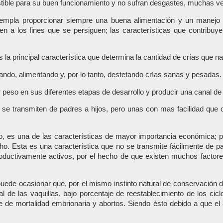
ible para su buen funcionamiento y no sufran desgastes, muchas ve
empla proporcionar siempre una buena alimentación y un manejo 
n a los fines que se persiguen; las características que contribu
es la principal característica que determina la cantidad de crías que 
ando, alimentando y, por lo tanto, destetando crías sanas y pesadas.
r peso en sus diferentes etapas de desarrollo y producir una canal de
e transmiten de padres a hijos, pero unas con mas facilidad que ot
o, es una de las características de mayor importancia económica; p
ho. Esta es una característica que no se transmite fácilmente de pad
oductivamente activos, por el hecho de que existen muchos factores
 puede ocasionar que, por el mismo instinto natural de conservación 
 de las vaquillas, bajo porcentaje de reestablecimiento de los cic
e de mortalidad embrionaria y abortos. Siendo ésto debido a que el