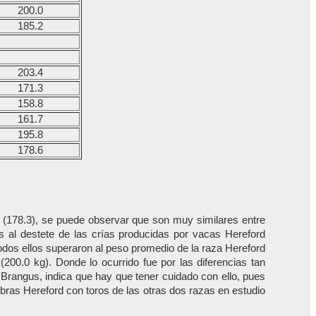
200.0
185.2
203.4
171.3
158.8
161.7
195.8
178.6
as (178.3), se puede observar que son muy similares entre
s al destete de las crías producidas por vacas Hereford
dos ellos superaron al peso promedio de la raza Hereford
(200.0 kg). Donde lo ocurrido fue por las diferencias tan
 Brangus, indica que hay que tener cuidado con ello, pues
mbras Hereford con toros de las otras dos razas en estudio