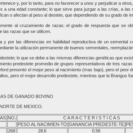
pertenece y, por lo tanto, para no favorecer a unos y perjudicar a ot
s a una edad constante; lo que sirve para juzgar a las crías, a las
ican o afectan al peso al destete, que dependiendo de su grado de in
mente al cruzamiento de razas; el grado de respuesta que se ob
 las razas que se utilicen.
ta y por las diferencias en habilidad reproductiva de un semental 
mediante la utilización permanente de buenos sementales, reemplazá
destete; lo que se debe a las mismas diferencias genéticas que exist
miento predestete promedio de grupos representativos de tres razas
ord presentó el mejor peso al nacimiento (mas bajo), pero el peor des
altos, pero el mejor desarrollo predestete, mientras que la Brangus f
ZAS DE GANADO BOVINO
NORTE DE MEXICO.
AS
NO.
C A R A C T E R I S T I C A S
PESO AL NACIMIEN-TO
GANANCIA PREDESTE-TE
PE
268
28.6
0.56