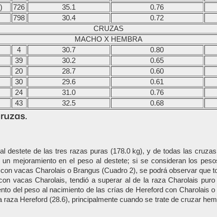
)
726
35.1
0.76
798
30.4
0.72
CRUZAS
MACHO X HEMBRA
4
30.7
0.80
39
30.2
0.65
20
28.7
0.60
30
29.6
0.61
24
31.0
0.76
43
32.5
0.68
cruzas.
 al destete de las tres razas puras (178.0 kg), y de todas las cruz
 un mejoramiento en el peso al destete; si se consideran los peso
 con vacas Charolais o Brangus (Cuadro 2), se podrá observar que to
on vacas Charolais, tendió a superar al de la raza Charolais puro 
to del peso al nacimiento de las crías de Hereford con Charolais o
a raza Hereford (28.6), principalmente cuando se trate de cruzar he