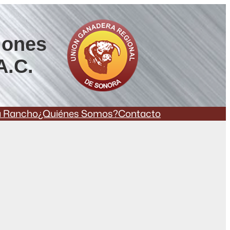
iones
A.C.
a Rancho
¿Quiénes Somos?
Contacto