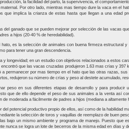
eproducción, la facilidad del parto, la supervivencia, el comportamie
 maternal. Por otro lado, mientras mas tiempo dure la vaca en el h
s que implica la crianza de estas hasta que llegan a una edad p
icas del ganado que se pueden mejorar por selección de las vacas q
res a hijos (20-40 % de heredabilidad).
l hato, es la selección de animales con buena firmeza estructural 
omo para tener una gran descendencia.
na y longevidad; en un estudio con objetivos relacionados a estos c
 encontró que las vacas cruzadas produjeron 1.63 mas crías y 397 
a permanecer por mas tiempo en el hato que las otras razas, sus ed
artos, redujeron su número de crías y peso al destete acumulado, res
nar peso en sus diferentes etapas de desarrollo y para producir u
esto que de ello depende el peso de sus animales a la venta así co
n de moderada a fácilmente de padres a hijos (mediana a altamente 
dor del potencial productivo propio de ellos, así como de la habilidad
mediante la selección de toros y vaquillas de reemplazo de buen peso
ellas bajo un mismo ambiente y programa de manejo. Puesto que es
te nunca se logra un lote de becerros de la misma edad en días y de