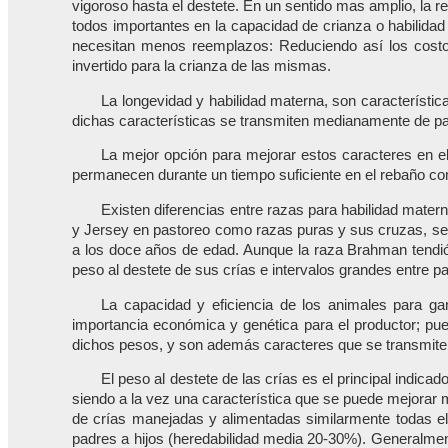
vigoroso hasta el destete. En un sentido mas amplio, la r
todos importantes en la capacidad de crianza o habilidad
necesitan menos reemplazos: Reduciendo así los costo
invertido para la crianza de las mismas.
La longevidad y habilidad materna, son característ
dichas características se transmiten medianamente de pad
La mejor opción para mejorar estos caracteres en e
permanecen durante un tiempo suficiente en el rebaño c
Existen diferencias entre razas para habilidad mater
y Jersey en pastoreo como razas puras y sus cruzas, se
a los doce años de edad. Aunque la raza Brahman tendió 
peso al destete de sus crías e intervalos grandes entre p
La capacidad y eficiencia de los animales para ga
importancia económica y genética para el productor; pu
dichos pesos, y son además caracteres que se transmite
El peso al destete de las crías es el principal indica
siendo a la vez una característica que se puede mejorar 
de crías manejadas y alimentadas similarmente todas 
padres a hijos (heredabilidad media 20-30%). Generalmen