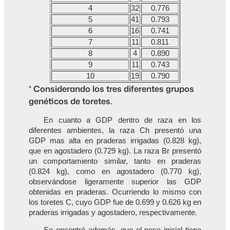
4
32
0.776
5
41
0.793
6
16
0.741
7
11
0.811
8
4
0.890
9
11
0.743
10
19
0.790
* Considerando los tres diferentes grupos
genéticos de toretes.
En cuanto a GDP dentro de raza en los
diferentes ambientes, la raza Ch presentó una
GDP mas alta en praderas irrigadas (0.828 kg),
que en agostadero (0.729 kg). La raza Br presentó
un comportamiento similar, tanto en praderas
(0.824 kg), como en agostadero (0.770 kg),
observándose ligeramente superior las GDP
obtenidas en praderas. Ocurriendo lo mismo con
los toretes C, cuyo GDP fue de 0.699 y 0.626 kg en
praderas irrigadas y agostadero, respectivamente.