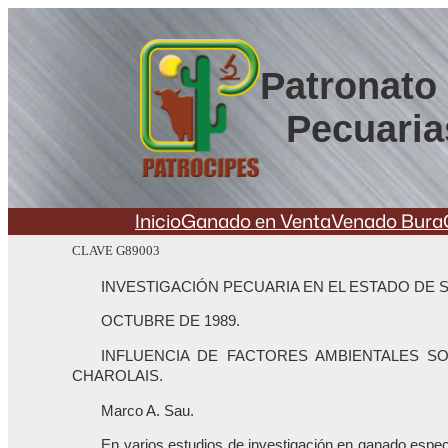
Saltar
al
contenido
Patronato 
Pecuaria
Inicio
Ganado en Venta
Venado Bura
CLAVE G89003
INVESTIGACIÓN PECUARIA EN EL ESTADO DE 
OCTUBRE DE 1989.
INFLUENCIA DE FACTORES AMBIENTALES 
CHAROLAIS.
Marco A. Sau.
En varios estudios de investigación en ganado espe