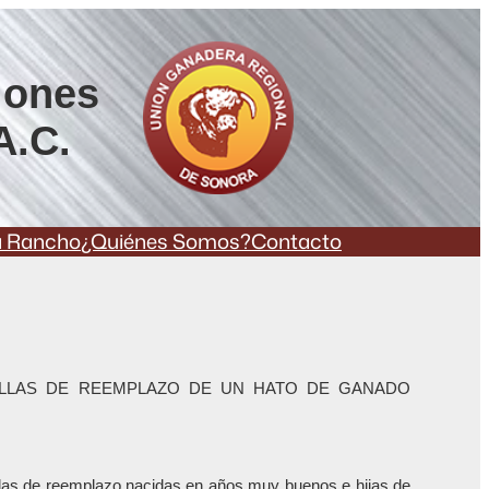
iones
A.C.
a Rancho
¿Quiénes Somos?
Contacto
ILLAS DE REEMPLAZO DE UN HATO DE GANADO
illas de reemplazo nacidas en años muy buenos e hijas de