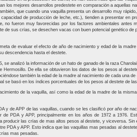
an los mejores desarrollos predestete en comparación a aquellas n
mbién, que cuando una vaquilla presenta un desarrollo muy rápido, 
a capacidad de producción de leche, etc.), tienden a presentar en p
ete, no fueron muy favorecidas por los factores ambientales antes 
ete de sus crías, se desechen vacas con buen potencial genético de p
a meta de evaluar el efecto de año de nacimiento y edad de la madre 
su descendencia hasta el destete.
985, se analizó la información de un hato de ganado de la raza Charol
 Hermosillo. De ella se obtuvieron los datos de los pesos al deste
iéndose también la edad de la madre al nacimiento de cada una de e
ual se basó en los índices porcentuales de los pesos al destete de la
acimiento de la vaquilla, así como la edad de la madre de la misma
DA y de APP de las vaquillas, cuando se les clasificó por año de na
r de PDA y APP, principalmente en los años de 1972 a 1976. Esto
a producir las crías de mas altos pesos al destete, y viceversa. Sin
tre PDA y APP. Esto indica que las vaquillas mas pesadas al destete,
s crías mas pesadas.