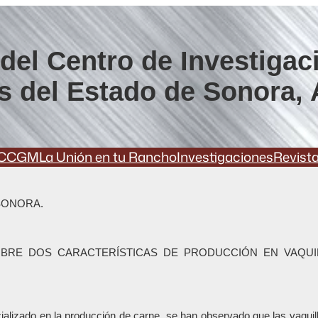
del Centro de Investigac
s del Estado de Sonora, 
CCGM
La Unión en tu Rancho
Investigaciones
Revist
SONORA.
SOBRE DOS CARACTERÍSTICAS DE PRODUCCIÓN EN VAQU
cializado en la producción de carne, se han observado que las vaqu