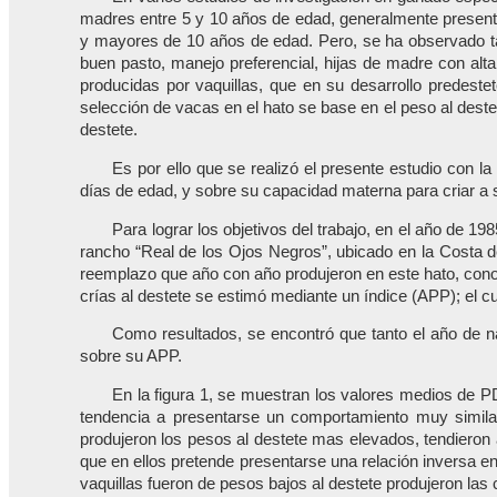
madres entre 5 y 10 años de edad, generalmente present
y mayores de 10 años de edad. Pero, se ha observado ta
buen pasto, manejo preferencial, hijas de madre con alt
producidas por vaquillas, que en su desarrollo predest
selección de vacas en el hato se base en el peso al dest
destete.
Es por ello que se realizó el presente estudio con l
días de edad, y sobre su capacidad materna para criar a 
Para lograr los objetivos del trabajo, en el año de 1
rancho “Real de los Ojos Negros”, ubicado en la Costa de
reemplazo que año con año produjeron en este hato, conoc
crías al destete se estimó mediante un índice (APP); el c
Como resultados, se encontró que tanto el año de n
sobre su APP.
En la figura 1, se muestran los valores medios de P
tendencia a presentarse un comportamiento muy simila
produjeron los pesos al destete mas elevados, tendieron 
que en ellos pretende presentarse una relación inversa en
vaquillas fueron de pesos bajos al destete produjeron la