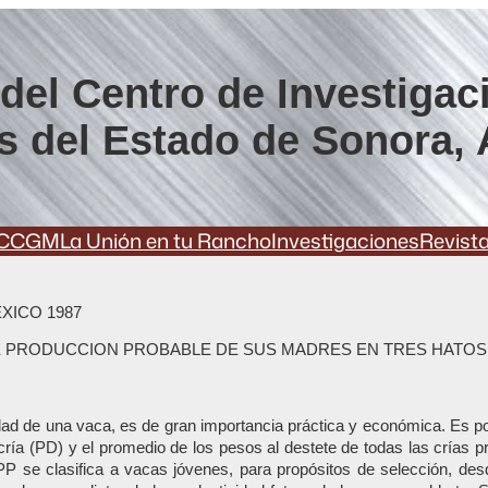
del Centro de Investigac
s del Estado de Sonora, 
CCGM
La Unión en tu Rancho
Investigaciones
Revist
XICO 1987
 DE PRODUCCION PROBABLE DE SUS MADRES EN TRES HAT
idad de una vaca, es de gran importancia práctica y económica. Es por
a cría (PD) y el promedio de los pesos al destete de todas las crías 
P se clasifica a vacas jóvenes, para propósitos de selección, des