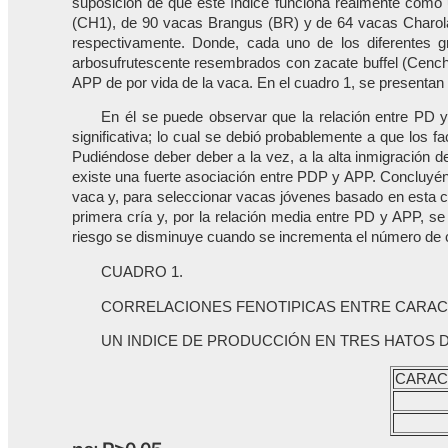
suposición de que éste índice funciona realmente como un
(CH1), de 90 vacas Brangus (BR) y de 64 vacas Charol
respectivamente. Donde, cada uno de los diferentes g
arbosufrutescente resembrados con zacate buffel (Cenchru
APP de por vida de la vaca. En el cuadro 1, se presentan 
En él se puede observar que la relación entre PD 
significativa; lo cual se debió probablemente a que los f
Pudiéndose deber deber a la vez, a la alta inmigración
existe una fuerte asociación entre PDP y APP. Concluyéndos
vaca y, para seleccionar vacas jóvenes basado en esta ca
primera cría y, por la relación media entre PD y APP, 
riesgo se disminuye cuando se incrementa el número de c
CUADRO 1.
CORRELACIONES FENOTIPICAS ENTRE CARAC
UN INDICE DE PRODUCCIÓN EN TRES HATOS 
CARAC