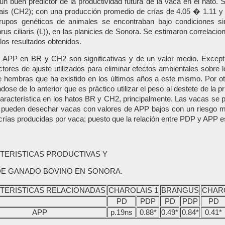
 buen predictor de la productividad futura de la vaca en el hato. S
ais (CH2); con una producción promedio de crías de 4.05 � 1.11 
rupos genéticos de animales se encontraban bajo condiciones s
s ciliaris (L)), en las planicies de Sonora. Se estimaron correlaci
los resultados obtenidos.
y APP en BR y CH2 son significativas y de un valor medio. Excep
actores de ajuste utilizados para eliminar efectos ambientales sobre
 de hembras que ha existido en los últimos años a este mismo. Por 
e de lo anterior que es práctico utilizar el peso al destete de la pr
racterística en los hatos BR y CH2, principalmente. Las vacas se p
se pueden desechar vacas con valores de APP bajos con un riesgo m
rías producidas por vaca; puesto que la relación entre PDP y APP 
TERISTICAS PRODUCTIVAS Y
DE GANADO BOVINO EN SONORA.
TERISTICAS RELACIONADAS
CHAROLAIS 1
BRANGUS
CHARO
PD
PDP
PD
PDP
PD
APP
p.19ns
0.88*
0.49*
0.84*
0.41*