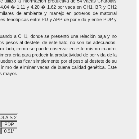
e utilizó la información productiva de 54 vacas Charolais
y 4.04 � 1.11 y 4.20 � 1.62 por vaca en CH1, BR y CH2
imilares de ambiente y manejo en potreros de matorral
ones fenotípicas entre PD y APP de por vida y entre PDP y
tuando a CH1, donde se presentó una relación baja y no
 los pesos al destete, de este hato, no son los adecuados.
otro lado, como se puede observar en este mismo cuadro,
imera cría para predecir la productividad de por vida de la
ueden clasificar simplemente por el peso al destete de su
ínimo de eliminar vacas de buena calidad genética. Este
es mayor.
LAIS 2
PDP
0.91*