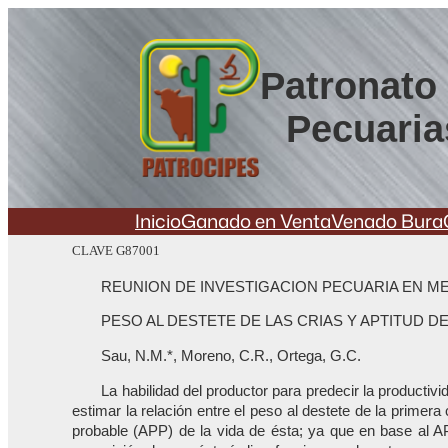
Saltar
al
contenido
Patronato 
Pecuaria
Inicio
Ganado en Venta
Venado Bura
CLAVE G87001
REUNION DE INVESTIGACION PECUARIA EN ME
PESO AL DESTETE DE LAS CRIAS Y APTITUD
Sau, N.M.*, Moreno, C.R., Ortega, G.C.
La habilidad del productor para predecir la productiv
estimar la relación entre el peso al destete de la primer
probable (APP) de la vida de ésta; ya que en base al AP