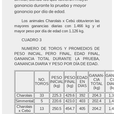
ganancia durante la prueba y mayor
ganancia por día de edad.
Los animales Charolais x Cebú obtuvieron las
mayores ganancias diarias con 1.466 kg y el
mayor peso por día de edad con 1.126 kg.
CUADRO 3
NUMERO DE TOROS Y PROMEDIOS DE
PESO INICIAL, PERO FINAL, EDAD FINAL,
GANANCIA TOTAL DURANTE LA PRUEBA,
GANANCIA DIARIA Y PESO POR DÍA DE EDAD.
GANAN-
GAN
PESO
PESO
EDAD
NO.
CIA
C
INICIAL
FINAL
EN
TOROS
TOTAL
DIA
(kg)
(kg)
DIAS
(kg)
(k
Charolais
33
225.3
429.6
392
204.3
1.
Simmental
5
220.6
423.0
403
202.4
1.
Charolais
13
250.5
454.7
405
204.2
1.
x Cebú