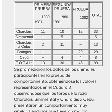
PRIMERA
SEGUNDA
PRUEBA
PRUEBA
PRUEBA
TOTAL
1980-
1980-
1982
1981
1981
Charolais
11
10
12
33
Simmental
–
5
–
5
Charolais
2
11
–
13
x Cebú
Brangus
–
–
29
29
Cebú
–
4
4
8
T O T A L:
13
30
45
88
Se promediaron los datos de los animales
participantes en la prueba de
comportamiento, obteniéndose los valores
representados en el Cuadro 3,
observándose que los toros de la raza
Charolais, Simmental y Charolais x Cebú,
presentaron un comportamiento muy
similar, siendo los que tuvieron mayor