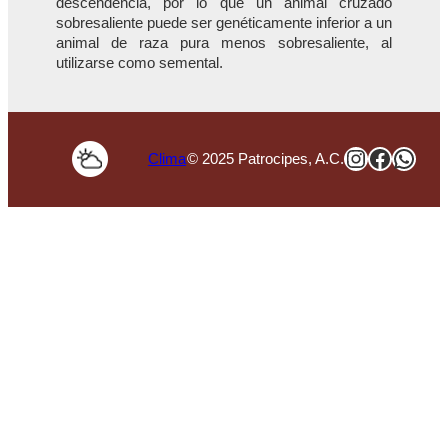
descendencia, por lo que un animal cruzado
sobresaliente puede ser genéticamente inferior a un
animal de raza pura menos sobresaliente, al
utilizarse como semental.
Instagra
Faceb
Wha
Clima
© 2025 Patrocipes, A.C.