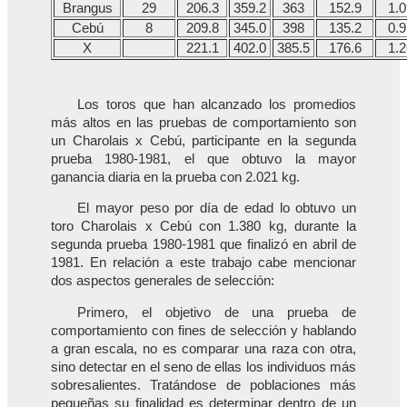
Brangus
29
206.3
359.2
363
152.9
1.
Cebú
8
209.8
345.0
398
135.2
0.
X
221.1
402.0
385.5
176.6
1.
Los toros que han alcanzado los promedios
más altos en las pruebas de comportamiento son
un Charolais x Cebú, participante en la segunda
prueba 1980-1981, el que obtuvo la mayor
ganancia diaria en la prueba con 2.021 kg.
El mayor peso por día de edad lo obtuvo un
toro Charolais x Cebú con 1.380 kg, durante la
segunda prueba 1980-1981 que finalizó en abril de
1981. En relación a este trabajo cabe mencionar
dos aspectos generales de selección:
Primero, el objetivo de una prueba de
comportamiento con fines de selección y hablando
a gran escala, no es comparar una raza con otra,
sino detectar en el seno de ellas los individuos más
sobresalientes. Tratándose de poblaciones más
pequeñas su finalidad es determinar dentro de un