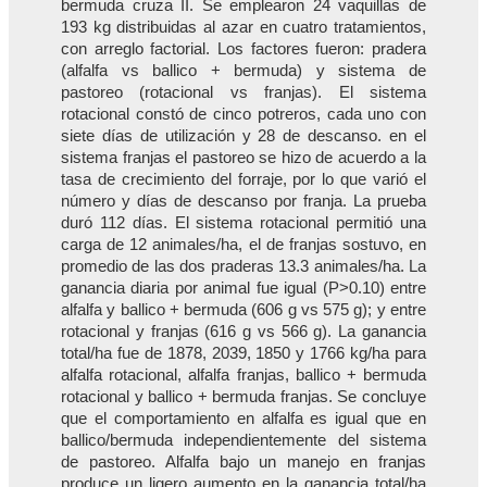
bermuda cruza II. Se emplearon 24 vaquillas de
193 kg distribuidas al azar en cuatro tratamientos,
con arreglo factorial. Los factores fueron: pradera
(alfalfa vs ballico + bermuda) y sistema de
pastoreo (rotacional vs franjas). El sistema
rotacional constó de cinco potreros, cada uno con
siete días de utilización y 28 de descanso. en el
sistema franjas el pastoreo se hizo de acuerdo a la
tasa de crecimiento del forraje, por lo que varió el
número y días de descanso por franja. La prueba
duró 112 días. El sistema rotacional permitió una
carga de 12 animales/ha, el de franjas sostuvo, en
promedio de las dos praderas 13.3 animales/ha. La
ganancia diaria por animal fue igual (P>0.10) entre
alfalfa y ballico + bermuda (606 g vs 575 g); y entre
rotacional y franjas (616 g vs 566 g). La ganancia
total/ha fue de 1878, 2039, 1850 y 1766 kg/ha para
alfalfa rotacional, alfalfa franjas, ballico + bermuda
rotacional y ballico + bermuda franjas. Se concluye
que el comportamiento en alfalfa es igual que en
ballico/bermuda independientemente del sistema
de pastoreo. Alfalfa bajo un manejo en franjas
produce un ligero aumento en la ganancia total/ha