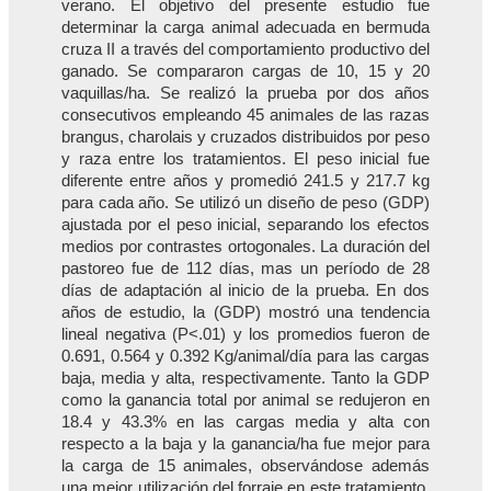
verano. El objetivo del presente estudio fue
determinar la carga animal adecuada en bermuda
cruza II a través del comportamiento productivo del
ganado. Se compararon cargas de 10, 15 y 20
vaquillas/ha. Se realizó la prueba por dos años
consecutivos empleando 45 animales de las razas
brangus, charolais y cruzados distribuidos por peso
y raza entre los tratamientos. El peso inicial fue
diferente entre años y promedió 241.5 y 217.7 kg
para cada año. Se utilizó un diseño de peso (GDP)
ajustada por el peso inicial, separando los efectos
medios por contrastes ortogonales. La duración del
pastoreo fue de 112 días, mas un período de 28
días de adaptación al inicio de la prueba. En dos
años de estudio, la (GDP) mostró una tendencia
lineal negativa (P<.01) y los promedios fueron de
0.691, 0.564 y 0.392 Kg/animal/día para las cargas
baja, media y alta, respectivamente. Tanto la GDP
como la ganancia total por animal se redujeron en
18.4 y 43.3% en las cargas media y alta con
respecto a la baja y la ganancia/ha fue mejor para
la carga de 15 animales, observándose además
una mejor utilización del forraje en este tratamiento.