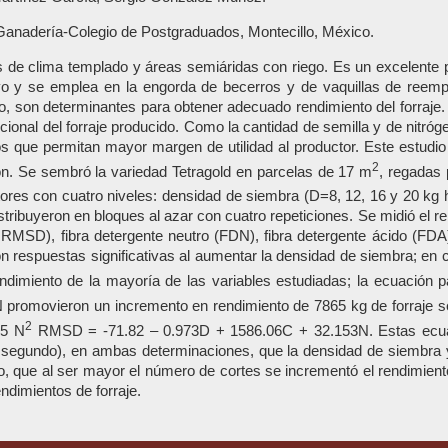
nadería-Colegio de Postgraduados, Montecillo, México.
 de clima templado y áreas semiáridas con riego. Es un excelente p
itivo y se emplea en la engorda de becerros y de vaquillas de ree
elo, son determinantes para obtener adecuado rendimiento del forraje. 
icional del forraje producido. Como la cantidad de semilla y de nitr
dos que permitan mayor margen de utilidad al productor. Este estudi
2
n. Se sembró la variedad Tetragold en parcelas de 17 m
, regadas 
ctores con cuatro niveles: densidad de siembra (D=8, 12, 16 y 20 kg 
distribuyeron en bloques al azar con cuatro repeticiones. Se midió el 
RMSD), fibra detergente neutro (FDN), fibra detergente ácido (FDA),
ron respuestas significativas al aumentar la densidad de siembra; en
ndimiento de la mayoría de las variables estudiadas; la ecuació
 promovieron un incremento en rendimiento de 7865 kg de forraje
2
55 N
RMSD = -71.82 – 0.973D + 1586.06C + 32.153N. Estas ecuac
 el segundo), en ambas determinaciones, que la densidad de siembra 
o, que al ser mayor el número de cortes se incrementó el rendimiento
dimientos de forraje.