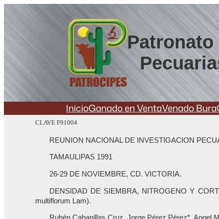
Saltar
al
contenido
Patronato 
Pecuaria
Inicio
Ganado en Venta
Venado Bura
CLAVE F91004
REUNION NACIONAL DE INVESTIGACION PECU
TAMAULIPAS 1991
26-29 DE NOVIEMBRE, CD. VICTORIA.
DENSIDAD DE SIEMBRA, NITROGENO Y CORTES
multiflorum Lam).
Rubén Cabanillas Cruz, Jorge Pérez Pérez*, Angel 