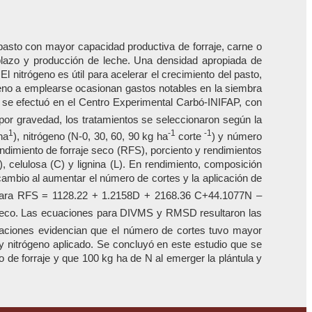
asto con mayor capacidad productiva de forraje, carne o
mplazo y producción de leche. Una densidad apropiada de
El nitrógeno es útil para acelerar el crecimiento del pasto,
ógeno a emplearse ocasionan gastos notables en la siembra
o se efectuó en el Centro Experimental Carbó-INIFAP, con
por gravedad, los tratamientos se seleccionaron según la
1
-1
-1
ha
), nitrógeno (N-0, 30, 60, 90 kg ha
corte
) y número
rendimiento de forraje seco (RFS), porciento y rendimientos
 celulosa (C) y lignina (L). En rendimiento, composición
 cambio al aumentar el número de cortes y la aplicación de
n para RFS = 1128.22 + 1.2158D + 2168.36 C+44.1077N –
 seco. Las ecuaciones para DIVMS y RMSD resultaron las
iones evidencian que el número de cortes tuvo mayor
y nitrógeno aplicado. Se concluyó en este estudio que se
 de forraje y que 100 kg ha de N al emerger la plántula y