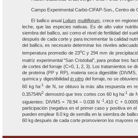
Campo Experimental Carbó-CIFAP-Son., Centro de Ga
El ballico anual
Lolium
multiflorum
,
crece en regiones
leche, que las especies nativas. Es de alto valor nutr
siembra del ballico, asi como el nivel de fertilidad del su
después de cada corte y para incrementar la calidad nutr
del ballico, es necesario determinar los niveles adecua
o
temperatura promedio de 23
C y 294 mm de precipitació
matríz experimental “San Cristobal”, para probar tres fa
de cortes del forraje (C=0, 1, 2, 3). Los tratamientos se 
de proteína (PP y RP), materia seca digestible (DIVMS, 
química y digestibilidad
in vitro
del forraje, no se obtuvie
-1
60 kg ha
de N, se obtuvo la más alta respuesta en re
2
-1
0.35754N
demostró que tres cortes con 60 kg ha
de N
-1
siguientes: DIVMS = 78.94 – 0.038 N
.410 C + 0.000
participación (negativa en el primer caso y positiva en
pueden emplear 8.0 kg de semilla en la siembra de ballic
60 kg después de cada corte promovieron los mayores ren