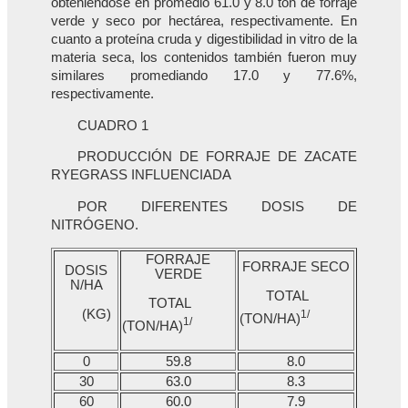
obteniéndose en promedio 61.0 y 8.0 ton de forraje
verde y seco por hectárea, respectivamente. En
cuanto a proteína cruda y digestibilidad in vitro de la
materia seca, los contenidos también fueron muy
similares promediando 17.0 y 77.6%,
respectivamente.
CUADRO 1
PRODUCCIÓN DE FORRAJE DE ZACATE
RYEGRASS INFLUENCIADA
POR DIFERENTES DOSIS DE
NITRÓGENO.
FORRAJE
FORRAJE SECO
DOSIS
VERDE
N/HA
TOTAL
TOTAL
(KG)
1/
(TON/HA)
1/
(TON/HA)
0
59.8
8.0
30
63.0
8.3
60
60.0
7.9