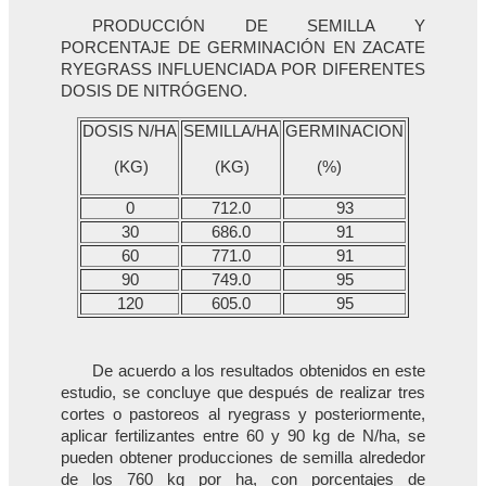
PRODUCCIÓN DE SEMILLA Y
PORCENTAJE DE GERMINACIÓN EN ZACATE
RYEGRASS INFLUENCIADA POR DIFERENTES
DOSIS DE NITRÓGENO.
DOSIS N/HA
SEMILLA/HA
GERMINACION
(KG)
(KG)
(%)
0
712.0
93
30
686.0
91
60
771.0
91
90
749.0
95
120
605.0
95
De acuerdo a los resultados obtenidos en este
estudio, se concluye que después de realizar tres
cortes o pastoreos al ryegrass y posteriormente,
aplicar fertilizantes entre 60 y 90 kg de N/ha, se
pueden obtener producciones de semilla alrededor
de los 760 kg por ha, con porcentajes de