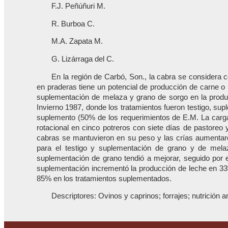
F.J. Peñúñuri M.
R. Burboa C.
M.A. Zapata M.
G. Lizárraga del C.
En la región de Carbó, Son., la cabra se considera
en praderas tiene un potencial de producción de carne o l
suplementación de melaza y grano de sorgo en la produc
Invierno 1987, donde los tratamientos fueron testigo, su
suplemento (50% de los requerimientos de E.M. La carga 
rotacional en cinco potreros con siete días de pastoreo 
cabras se mantuvieron en su peso y las crías aumentaro
para el testigo y suplementación de grano y de melaz
suplementación de grano tendió a mejorar, seguido por e
suplementación incrementó la producción de leche en 33
85% en los tratamientos suplementados.
Descriptores: Ovinos y caprinos; forrajes; nutrición a