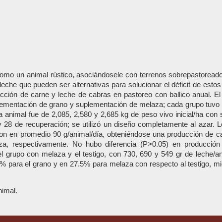
 como un animal rústico, asociándosele con terrenos sobrepastoread
eche que pueden ser alternativas para solucionar el déficit de estos
ción de carne y leche de cabras en pastoreo con ballico anual. El
plementación de grano y suplementación de melaza; cada grupo tuvo 
animal fue de 2,085, 2,580 y 2,685 kg de peso vivo inicial/ha con s
y 28 de recuperación; se utilizó un diseño completamente al azar. 
n en promedio 90 g/animal/día, obteniéndose una producción de car
a, respectivamente. No hubo diferencia (P>0.05) en producción
l grupo con melaza y el testigo, con 730, 690 y 549 gr de leche/a
% para el grano y en 27.5% para melaza con respecto al testigo, mi
nimal.