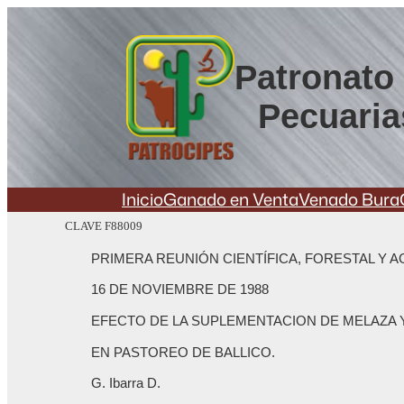
Saltar
al
contenido
Patronato 
Pecuaria
Inicio
Ganado en Venta
Venado Bura
CLAVE F88009
PRIMERA REUNIÓN CIENTÍFICA, FORESTAL Y 
16 DE NOVIEMBRE DE 1988
EFECTO DE LA SUPLEMENTACION DE MELAZA
EN PASTOREO DE BALLICO.
G. Ibarra D.