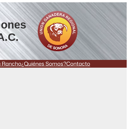
iones
A.C.
a Rancho
¿Quiénes Somos?
Contacto