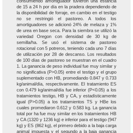
consumiendo amortiguador tuvieron una estancia
de 15 a 24 h por día en la pradera dependiendo de
la disponibilidad de forraje, en cambio en el testigo
no se restringió el pastoreo. A todos los
amortiguadores se adicionó 24% de melaza y 1%
de urea en base seca. Para la siembra se utilizó la
variedad Oregon con densidad de 30 kg de
semilla/ha. Se usó el sistema de pastoreo
rotacional con 5 potreros, teniendo cada uno 7 días
de utilización por 28 de descanso. Los resultados
de 100 días de pastoreo se muestran en el cuadro
1. La ganancia de peso individual fue muy similar y
no significativa (P>0.05) entre el testigo y el grupo
suplementado con HB, promediando 0.847 y 0.733
kg/animal/día, respectivamente. El tratamiento ES
con 0.479 kg/animal/día fue inferior (P<0.05) a los
tratamientos testigo, HB y CA, y estadísticamente
igual (P>0.05) a los tratamientos TS y HBe los
cuales promediaron 0.612 y 0.583 kg. La ganancia
total por ha fue muy similar en los tratamientos HB
y CA (1320 y 1236 kg) e inferior para el testigo (947
kg) y ES (862 kg), el primero debido a la baja carga
animal impuesta y el segundo a la baja ganancia