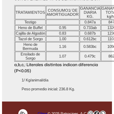
GANANCIA
GANA
CONSUMO1/ DE
TRATAMIENTOS
DIARIA
TOT
AMORTIGUADOR
KG.
kg/
Testigo
0.847a
84
Heno de Buffel
0.95
0.733ab
132
Cajilla de Algodón
0.83
0.687b
123
Tazol de Sorgo
1.00
0.612bc
110
Heno de
1.16
0.583bc
105
Bermuda
Ensilado de
1.07
0.479c
86
Sorgo
a,b,c,: Literales distintas indican diferencia
(P<0.05)
1/ Kg/animal/día
Peso promedio inicial: 236.8 Kg.
Instagra
Faceb
Wha
Clima
© 2025 Patrocipes, A.C.